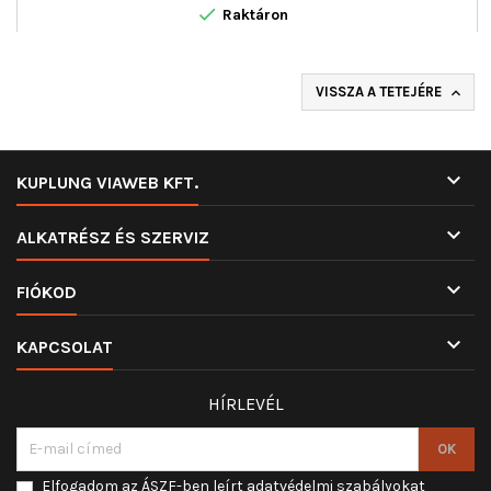

Raktáron
VISSZA A TETEJÉRE


KUPLUNG VIAWEB KFT.

ALKATRÉSZ ÉS SZERVIZ

FIÓKOD

KAPCSOLAT
HÍRLEVÉL
Elfogadom az ÁSZF-ben leírt adatvédelmi szabályokat