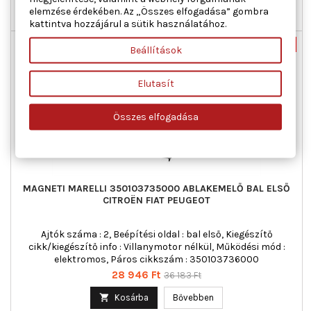
elemzése érdekében. Az „Összes elfogadása” gombra

Raktáron
kattintva hozzájárul a sütik használatához.
Új
-20%
Beállítások
Akciós!
Elutasít
Összes elfogadása
MAGNETI MARELLI 350103735000 ABLAKEMELŐ BAL ELSŐ
CITROËN FIAT PEUGEOT
Ajtók száma : 2, Beépítési oldal : bal első, Kiegészítő
cikk/kiegészítő info : Villanymotor nélkül, Működési mód :
elektromos, Páros cikkszám : 350103736000
Ár
Normál
28 946 Ft
36 183 Ft
ár

Kosárba
Bővebben