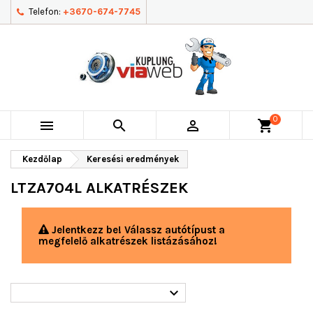
Telefon:
+3670-674-7745
0



shopping_cart
Kezdőlap
Keresési eredmények
LTZA704L ALKATRÉSZEK
Jelentkezz be! Válassz autótípust a
megfelelő alkatrészek listázásához!
