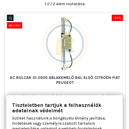
1-2 / 2 elem mutatása
Új
-55%
Akciós!
AC ROLCAR 01.0505 ABLAKEMELŐ BAL ELSŐ CITROËN FIAT
PEUGEOT
Ajtók száma : 2, Beépítési oldal : bal első, Kiegészítő
cikk/kiegészítő info : Villanymotor nélkül, Kombinált kapcsoló
Tiszteletben tartjuk a felhasználók
funkció : komfort funkcióval, Működési mód : elektromos,
adatainak védelmét
Tömeg [kg] : 0,604
Sütiket használunk a böngészési élmény javítása,
Ár
Normál
18 264 Ft
40 586 Ft
hirdetések vagy személyre szabott tartalom
ár

Kosárba
Bővebben
megjelenítése, valamint a webhely forgalmának