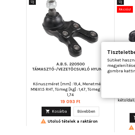
Új
Új
Akciós!
Tiszteletb
Sütiket haszn
A.B.S. 220500
megjelenítése
TÁMASZTÓ-/VEZETŐCSUKLÓ HYUNDAI
TÁMASZ
gombra kattin
TENGEL
TE
Kónuszméret [mm] : 19,4, Menetméret :
Beépítési
M16X1.5 RHT, Tömeg [kg] : 1,47, Tömeg [kg] :
tengely 
1,74
jobb,
kétoldali
Ár
19 093 Ft
: Kor
keresztl

Kosárba
Bővebben

Utolsó tételek a raktáron
