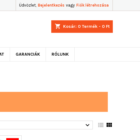
Üdvözlet,
Bejelentkezés
vagy
Fiók létrehozása
shopping_cart
Kosár:
0
Termék - 0 Ft
AT
GARANCIÁK
RÓLUNK


