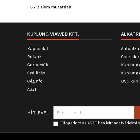
1-3 / 3 elem mutatása
KUPLUNG VIAWEB KFT.
ALKATR
Kapcsolat
Autóalka
Rólunk
Cseredar
Garanciák
Kuplung 
Szállítás
Kuplung 
Céginfo
DSG kupl
ÁSZF
HÍRLEVÉL
Elfogadom az ÁSZF-ben leírt adatvédelmi 