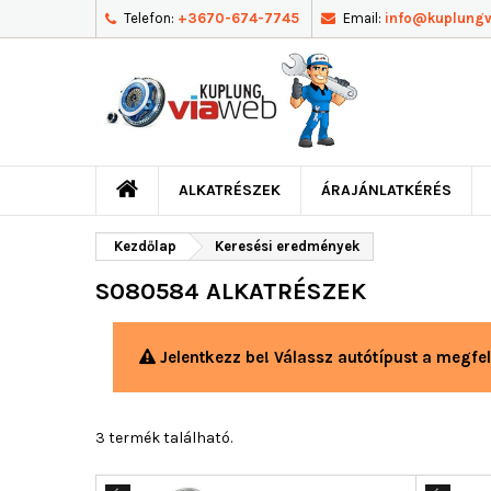
Telefon:
+3670-674-7745
Email:
info@kuplung
ALKATRÉSZEK
ÁRAJÁNLATKÉRÉS
Kezdőlap
Keresési eredmények
S080584 ALKATRÉSZEK
Jelentkezz be! Válassz autótípust a megfel
3 termék található.