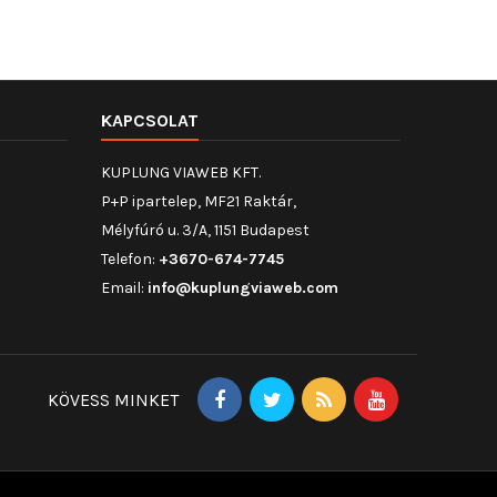
KAPCSOLAT
KUPLUNG VIAWEB KFT.
P+P ipartelep, MF21 Raktár,
Mélyfúró u. 3/A, 1151 Budapest
Telefon:
+3670-674-7745
Email:
info@kuplungviaweb.com
KÖVESS MINKET