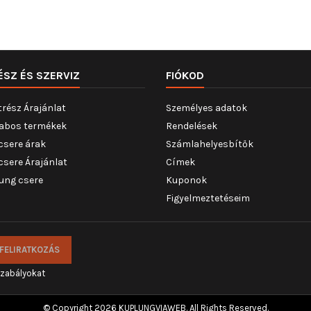
ÉSZ ÉS SZERVIZ
FIÓKOD
trész Árajánlat
Személyes adatok
abos termékek
Rendelések
csere árak
Számlahelyesbítők
csere Árajánlat
Címek
ung csere
Kuponok
Figyelmeztetéseim
szabályokat
© Copyright 2026 KUPLUNGVIAWEB. All Rights Reserved.