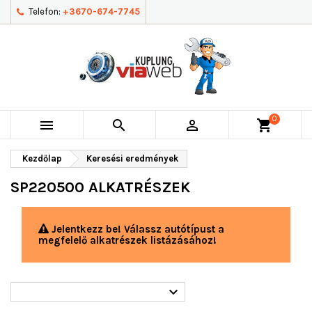
Telefon:
+3670-674-7745
0



shopping_cart
Kezdőlap
Keresési eredmények
SP220500 ALKATRÉSZEK
Jelentkezz be! Válassz autótípust a
megfelelő alkatrészek listázásához!
