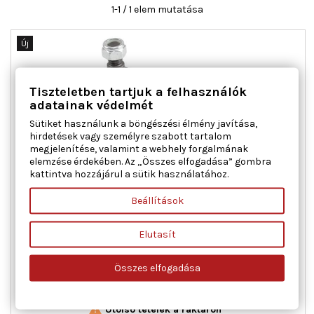
1-1 / 1 elem mutatása
Új
Tiszteletben tartjuk a felhasználók
adatainak védelmét
Sütiket használunk a böngészési élmény javítása,
hirdetések vagy személyre szabott tartalom
megjelenítése, valamint a webhely forgalmának
elemzése érdekében. Az „Összes elfogadása” gombra
kattintva hozzájárul a sütik használatához.
A.B.S. 220500 TÁMASZTÓ-/VEZETŐCSUKLÓ HYUNDAI
Beállítások
Elutasít
Kónuszméret [mm] : 19,4, Menetméret : M16X1.5 RHT, Tömeg
[kg] : 1,47, Tömeg [kg] : 1,74
Ár
19 093 Ft
Összes elfogadása

Kosárba
Bővebben

Utolsó tételek a raktáron