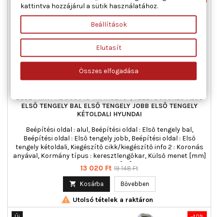
kattintva hozzájárul a sütik használatához.
Akciós!
Beállítások
Elutasít
Összes elfogadása
BLUE PRINT ADG08643 TÁMASZTÓ-/VEZETŐCSUKLÓ ALUL
ELSŐ TENGELY BAL ELSŐ TENGELY JOBB ELSŐ TENGELY
KÉTOLDALI HYUNDAI
Beépítési oldal : alul, Beépítési oldal : Első tengely bal,
Beépítési oldal : Első tengely jobb, Beépítési oldal : Első
tengely kétoldali, Kiegészítő cikk/kiegészítő info 2 : Koronás
anyával, Kormány típus : keresztlengőkar, Külső menet [mm]
: M16 x 1,5, Tömeg [kg] : 1,430
Ár
Normál
13 020 Ft
19 148 Ft
ár

Kosárba
Bővebben

Utolsó tételek a raktáron
Új
-40%