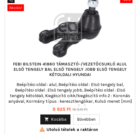
Akciós!
FEBI BILSTEIN 41860 TÁMASZTÓ-/VEZETŐCSUKLÓ ALUL
ELSŐ TENGELY BAL ELSŐ TENGELY JOBB ELSŐ TENGELY
KÉTOLDALI HYUNDAI
Beépítési oldal : alul, Beépítési oldal : Első tengely bal,
Beépítési oldal : Első tengely jobb, Beépítési oldal : Első
tengely kétoldali, Kiegészítő cikk/kiegészítő info 2 : Koronás
anyával, Kormány típus : keresztlengőkar, Külső menet [mm]
: M16 x 1,5, Tömeg [kg] : 1,38
Ár
Normál
9 925 Ft
16 541 Ft
ár

Kosárba
Bővebben

Utolsó tételek a raktáron