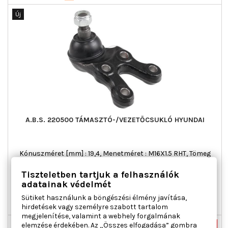
Új
A.B.S. 220500 TÁMASZTÓ-/VEZETŐCSUKLÓ HYUNDAI
Kónuszméret [mm] : 19,4, Menetméret : M16X1.5 RHT, Tömeg
[kg] : 1,47, Tömeg [kg] : 1,74
Tiszteletben tartjuk a felhasználók
Ár
19 093 Ft
adatainak védelmét

Kosárba
Bővebben
Sütiket használunk a böngészési élmény javítása,

hirdetések vagy személyre szabott tartalom
Utolsó tételek a raktáron
megjelenítése, valamint a webhely forgalmának
elemzése érdekében. Az „Összes elfogadása” gombra
Új
-32%