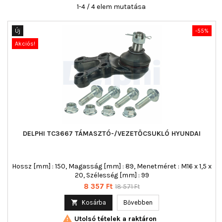
1-4 / 4 elem mutatása
Új
-55%
Akciós!
DELPHI TC3667 TÁMASZTÓ-/VEZETŐCSUKLÓ HYUNDAI
Hossz [mm] : 150, Magasság [mm] : 89, Menetméret : M16 x 1,5 x
20, Szélesség [mm] : 99
Ár
Normál
8 357 Ft
18 571 Ft
ár

Kosárba
Bővebben

Utolsó tételek a raktáron