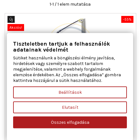
1-1 / 1 elem mutatása
Új
-55%
Akciós!
Tiszteletben tartjuk a felhasználók
adatainak védelmét
Sütiket használunk a böngészési élmény javítása,
hirdetések vagy személyre szabott tartalom
megjelenítése, valamint a webhely forgalmának
elemzése érdekében. Az „Összes elfogadása” gombra
kattintva hozzájárul a sütik használatához.
AC ROLCAR 01.1721 ABLAKEMELŐ BAL ELSŐ FIAT
Beállítások
Ajtók száma : 2, Beépítési oldal : bal első, Kiegészítő
Elutasít
cikk/kiegészítő info : Villanymotorral, Működési mód :
elektromos, Tömeg [kg] : 1,196
Összes elfogadása
Ár
Normál
32 867 Ft
73 038 Ft
ár

Kosárba
Bővebben