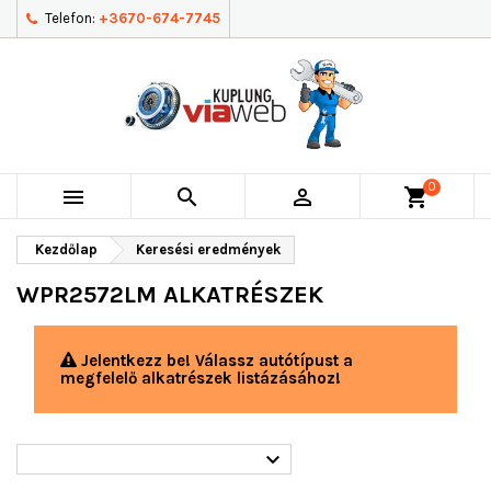
Telefon:
+3670-674-7745
0



shopping_cart
Kezdőlap
Keresési eredmények
WPR2572LM ALKATRÉSZEK
Jelentkezz be! Válassz autótípust a
megfelelő alkatrészek listázásához!
