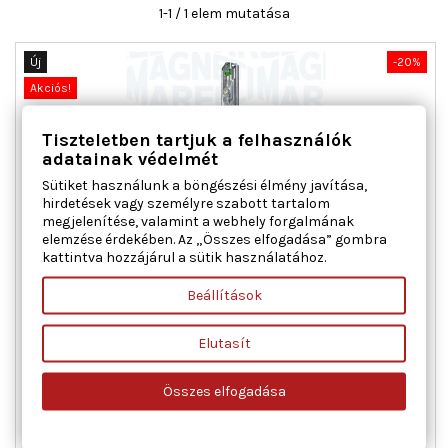
1-1 / 1 elem mutatása
Új
-20%
Akciós!
Tiszteletben tartjuk a felhasználók
adatainak védelmét
Sütiket használunk a böngészési élmény javítása,
hirdetések vagy személyre szabott tartalom
megjelenítése, valamint a webhely forgalmának
elemzése érdekében. Az „Összes elfogadása” gombra
kattintva hozzájárul a sütik használatához.
MAGNETI MARELLI 350103161400 ABLAKEMELŐ JOBB ELSŐ
FIAT LANCIA
Beállítások
Ajtók száma : 5, Beépítési oldal : jobb első, Kiegészítő
Elutasít
cikk/kiegészítő info : Villanymotor nélkül, Működési mód :
elektromos, Páros cikkszám : 350103161300
Összes elfogadása
Ár
Normál
31 481 Ft
39 351 Ft
ár

Kosárba
Bővebben