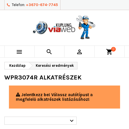
Telefon:
+3670-674-7745
0



shopping_cart
Kezdőlap
Keresési eredmények
WPR3074R ALKATRÉSZEK
Jelentkezz be! Válassz autótípust a
megfelelő alkatrészek listázásához!
