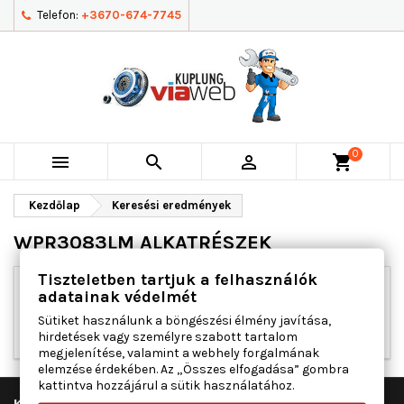
Telefon:
+3670-674-7745
0



shopping_cart
Kezdőlap
Keresési eredmények
WPR3083LM ALKATRÉSZEK
Tiszteletben tartjuk a felhasználók
adatainak védelmét
Elnézést kérünk a kellemetlenségért!
Sütiket használunk a böngészési élmény javítása,
Végezd el újra a keresést
hirdetések vagy személyre szabott tartalom
megjelenítése, valamint a webhely forgalmának
elemzése érdekében. Az „Összes elfogadása” gombra
kattintva hozzájárul a sütik használatához.

KUPLUNG VIAWEB KFT.