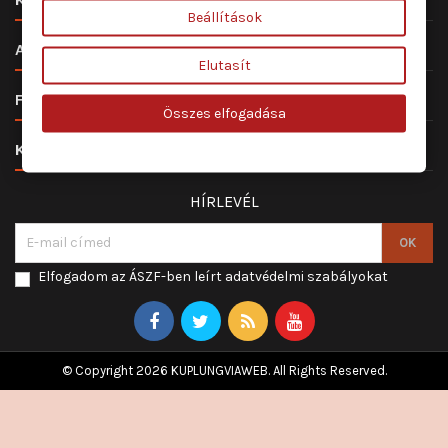
Beállítások

ALKATRÉSZ ÉS SZERVIZ
Elutasít

FIÓKOD
Összes elfogadása

KAPCSOLAT
HÍRLEVÉL
Elfogadom az ÁSZF-ben leírt adatvédelmi szabályokat
© Copyright 2026 KUPLUNGVIAWEB. All Rights Reserved.