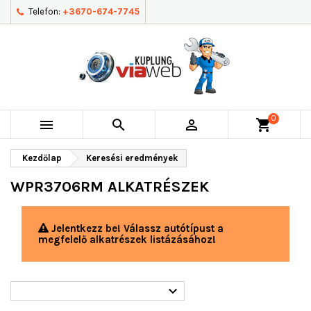
Telefon:
+3670-674-7745
0



shopping_cart
Kezdőlap
Keresési eredmények
WPR3706RM ALKATRÉSZEK
Jelentkezz be! Válassz autótípust a
megfelelő alkatrészek listázásához!
