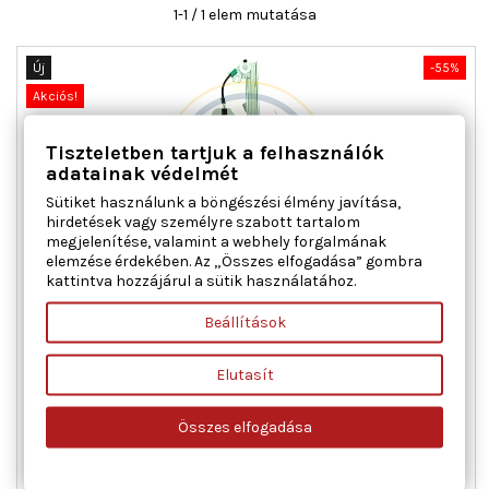
1-1 / 1 elem mutatása
Új
-55%
Akciós!
Tiszteletben tartjuk a felhasználók
adatainak védelmét
Sütiket használunk a böngészési élmény javítása,
hirdetések vagy személyre szabott tartalom
megjelenítése, valamint a webhely forgalmának
elemzése érdekében. Az „Összes elfogadása” gombra
kattintva hozzájárul a sütik használatához.
AC ROLCAR 01.0502 ABLAKEMELŐ JOBB ELSŐ CITROËN FIAT
PEUGEOT
Beállítások
Ajtók száma : 2, Beépítési oldal : jobb első, Kiegészítő
Elutasít
cikk/kiegészítő info : Villanymotorral, Működési mód :
elektromos, Tömeg [kg] : 1,200
Összes elfogadása
Ár
Normál
30 355 Ft
67 455 Ft
ár

Kosárba
Bővebben