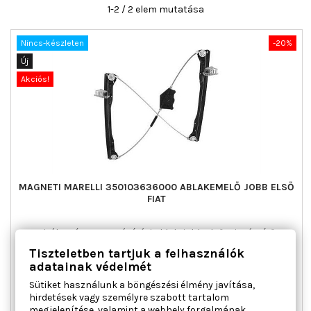
1-2 / 2 elem mutatása
Nincs-készleten
-20%
Új
Akciós!
MAGNETI MARELLI 350103636000 ABLAKEMELŐ JOBB ELSŐ
FIAT
Ajtók száma : 5, Beépítési oldal : jobb első, Kiegészítő
cikk/kiegészítő info : Villanymotor nélkül, Működési mód :
Tiszteletben tartjuk a felhasználók
elektromos, Páros cikkszám : 350103635000
adatainak védelmét
Ár
Normál
46 536 Ft
58 170 Ft
Sütiket használunk a böngészési élmény javítása,
ár

Kosárba
Bővebben
hirdetések vagy személyre szabott tartalom
megjelenítése, valamint a webhely forgalmának