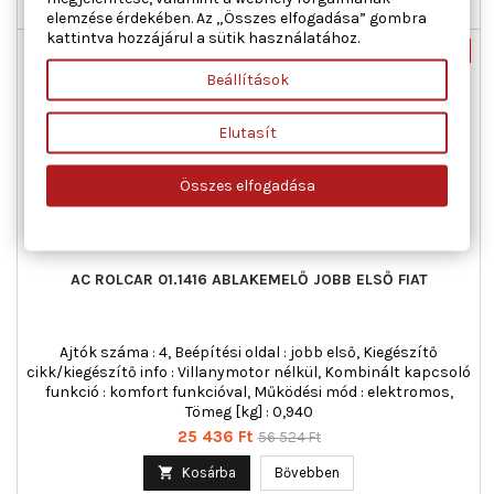

Nincs-készleten
elemzése érdekében. Az „Összes elfogadása” gombra
kattintva hozzájárul a sütik használatához.
Új
-55%
Beállítások
Akciós!
Elutasít
Összes elfogadása
AC ROLCAR 01.1416 ABLAKEMELŐ JOBB ELSŐ FIAT
Ajtók száma : 4, Beépítési oldal : jobb első, Kiegészítő
cikk/kiegészítő info : Villanymotor nélkül, Kombinált kapcsoló
funkció : komfort funkcióval, Működési mód : elektromos,
Tömeg [kg] : 0,940
Ár
Normál
25 436 Ft
56 524 Ft
ár

Kosárba
Bővebben