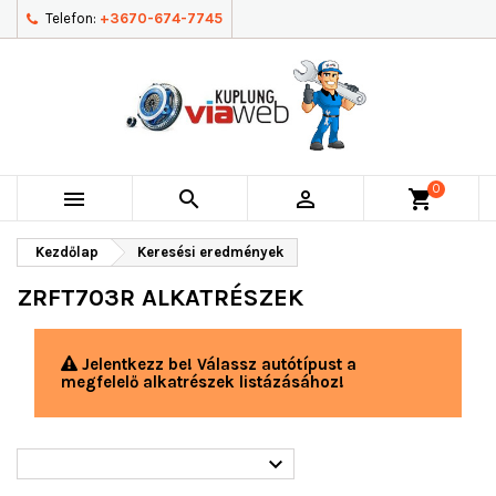
Telefon:
+3670-674-7745
0



shopping_cart
Kezdőlap
Keresési eredmények
ZRFT703R ALKATRÉSZEK
Jelentkezz be! Válassz autótípust a
megfelelő alkatrészek listázásához!
