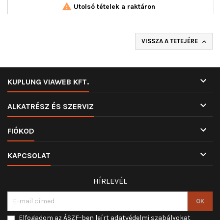

Utolsó tételek a raktáron
VISSZA A TETEJÉRE


KUPLUNG VIAWEB KFT.

ALKATRÉSZ ÉS SZERVIZ

FIÓKOD

KAPCSOLAT
HÍRLEVÉL
Elfogadom az ÁSZF-ben leírt adatvédelmi szabályokat