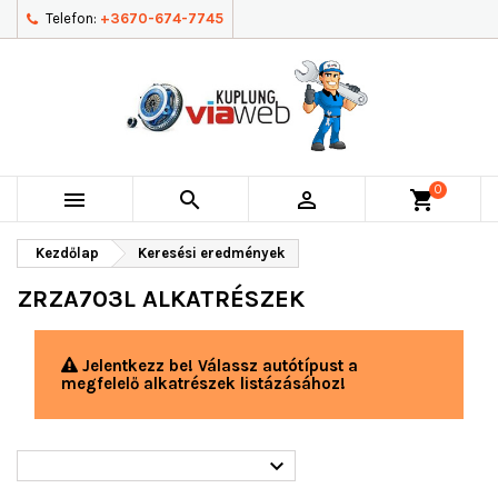
Telefon:
+3670-674-7745
0



shopping_cart
Kezdőlap
Keresési eredmények
ZRZA703L ALKATRÉSZEK
Jelentkezz be! Válassz autótípust a
megfelelő alkatrészek listázásához!
