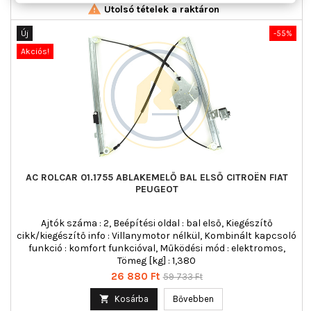

Utolsó tételek a raktáron
Új
-55%
Akciós!
AC ROLCAR 01.1755 ABLAKEMELŐ BAL ELSŐ CITROËN FIAT
PEUGEOT
Ajtók száma : 2, Beépítési oldal : bal első, Kiegészítő
cikk/kiegészítő info : Villanymotor nélkül, Kombinált kapcsoló
funkció : komfort funkcióval, Működési mód : elektromos,
Tömeg [kg] : 1,380
Ár
Normál
26 880 Ft
59 733 Ft
ár

Kosárba
Bővebben