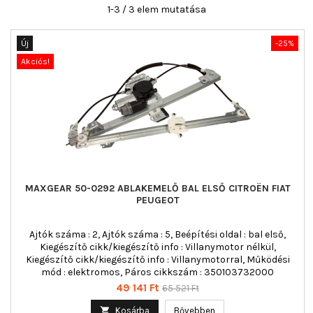
1-3 / 3 elem mutatása
Új
-25%
Akciós!
MAXGEAR 50-0292 ABLAKEMELŐ BAL ELSŐ CITROËN FIAT
PEUGEOT
Ajtók száma : 2, Ajtók száma : 5, Beépítési oldal : bal első,
Kiegészítő cikk/kiegészítő info : Villanymotor nélkül,
Kiegészítő cikk/kiegészítő info : Villanymotorral, Működési
mód : elektromos, Páros cikkszám : 350103732000
Ár
Normál
49 141 Ft
65 521 Ft
ár

Kosárba
Bővebben