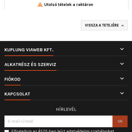

Utolsó tételek a raktáron
VISSZA A TETEJÉRE


KUPLUNG VIAWEB KFT.

ALKATRÉSZ ÉS SZERVIZ

FIÓKOD

KAPCSOLAT
HÍRLEVÉL
Elfogadom az ÁSZF-ben leírt adatvédelmi szabályokat