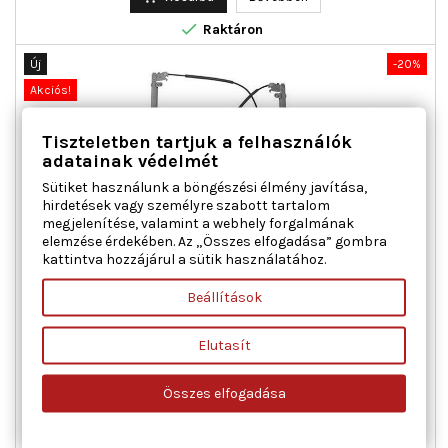

Raktáron
Új
-20%
Akciós!
Tiszteletben tartjuk a felhasználók
adatainak védelmét
Sütiket használunk a böngészési élmény javítása,
hirdetések vagy személyre szabott tartalom
megjelenítése, valamint a webhely forgalmának
elemzése érdekében. Az „Összes elfogadása” gombra
kattintva hozzájárul a sütik használatához.
MAGNETI MARELLI 350103731000 ABLAKEMELŐ BAL ELSŐ
CITROËN FIAT PEUGEOT
Beállítások
Ajtók száma : 5, Beépítési oldal : bal első, Kiegészítő
Elutasít
cikk/kiegészítő info : Villanymotor nélkül, Működési mód :
elektromos, Páros cikkszám : 350103732000
Összes elfogadása
Ár
Normál
49 191 Ft
61 489 Ft
ár

Kosárba
Bővebben