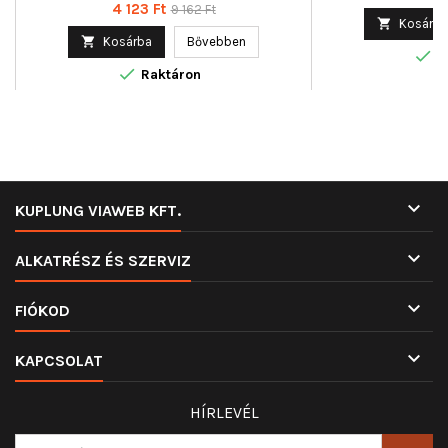
Ár
Normál
4 123 Ft
9 162 Ft

Kosárba
ár

Kosárba
Bővebben

R

Raktáron

KUPLUNG VIAWEB KFT.

ALKATRÉSZ ÉS SZERVIZ

FIÓKOD

KAPCSOLAT
HÍRLEVÉL