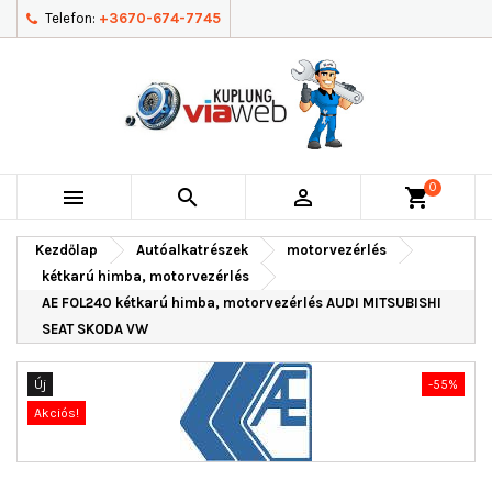
Telefon:
+3670-674-7745
0



shopping_cart
Kezdőlap
Autóalkatrészek
motorvezérlés
kétkarú himba, motorvezérlés
AE FOL240 kétkarú himba, motorvezérlés AUDI MITSUBISHI
SEAT SKODA VW
Új
-55%
Akciós!