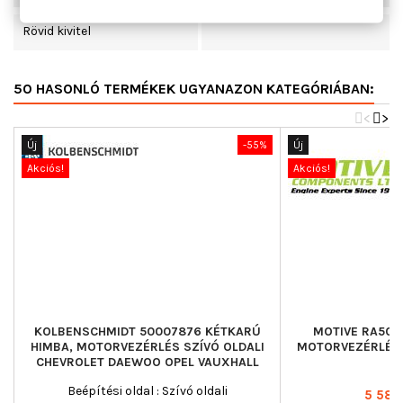
Rövid kivitel
50 HASONLÓ TERMÉKEK UGYANAZON KATEGÓRIÁBAN:
<
>
Új
-55%
Új
Akciós!
Akciós!
KOLBENSCHMIDT 50007876 KÉTKARÚ
MOTIVE RA507
HIMBA, MOTORVEZÉRLÉS SZÍVÓ OLDALI
MOTORVEZÉRLÉS 
CHEVROLET DAEWOO OPEL VAUXHALL
Beépítési oldal : Szívó oldali
Ár
5 588