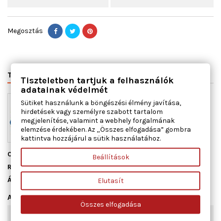
Megosztás
TERMÉK RÉSZLETEI
VÁLTÓSZÁMOK
MIHEZ JÓ
Tiszteletben tartjuk a felhasználók
adatainak védelmét
Sütiket használunk a böngészési élmény javítása,
hirdetések vagy személyre szabott tartalom
megjelenítése, valamint a webhely forgalmának
elemzése érdekében. Az „Összes elfogadása” gombra
kattintva hozzájárul a sütik használatához.
Cikkszám
FOL240
Beállítások
Raktáron
2 db
Állapot
Új
Elutasít
Adatlap
Összes elfogadása
hengerhez
3-4