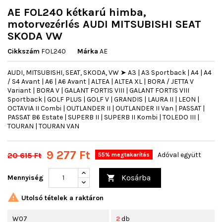
AE FOL240 kétkarú himba,
motorvezérlés AUDI MITSUBISHI SEAT
SKODA VW
Cikkszám
FOL240
Márka
AE
AUDI, MITSUBISHI, SEAT, SKODA, VW ➤ A3 | A3 Sportback | A4 | A4
/ S4 Avant | A6 | A6 Avant | ALTEA | ALTEA XL | BORA / JETTA V
Variant | BORA V | GALANT FORTIS VIII | GALANT FORTIS VIII
Sportback | GOLF PLUS | GOLF V | GRANDIS | LAURA II | LEON |
OCTAVIA II Combi | OUTLANDER II | OUTLANDER II Van | PASSAT |
PASSAT B6 Estate | SUPERB II | SUPERB II Kombi | TOLEDO III |
TOURAN | TOURAN VAN
9 277 Ft
20 615 Ft
Adóval együtt
55% megtakarítás
Kosárba
Mennyiség


Utolsó tételek a raktáron
W07
2
db