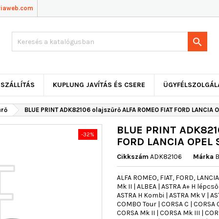
viaweb.com

SZÁLLÍTÁS
KUPLUNG JAVÍTÁS ÉS CSERE
ÜGYFÉLSZOLGÁL
űrő
BLUE PRINT ADK82106 olajszűrő ALFA ROMEO FIAT FORD LANCIA 
BLUE PRINT ADK821
-32%
FORD LANCIA OPEL
Cikkszám
ADK82106
Márka
B
ALFA ROMEO, FIAT, FORD, LANCIA,
Mk II | ALBEA | ASTRA A+ H lépcs
ASTRA H Kombi | ASTRA Mk V | A
COMBO Tour | CORSA C | CORSA 
CORSA Mk II | CORSA Mk III | COR