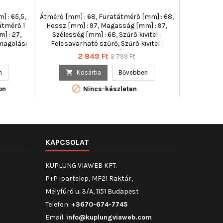
FIAT GAZ 
R
] : 65,5,
Átmérő [mm] : 68, Furatátmérő [mm] : 68,
Átmérő 1 [mm
átmérő 1
Hossz [mm] : 97, Magasság [mm] : 97,
Külső átmér
] : 27,
Szélesség [mm] : 68, Szűrő kivitel :
76, Menetmér
magolási
Felcsavarható szűrő, Szűrő kivitel :
F
i hossz
Szűrőbetét
Ár
Normál
2 849 Ft
3 799 Ft
ág [cm] :
ár
] : 7,50,

n

Kosárba
Bővebben
 75,0,

g 1 [mm] :
on
Nincs-készleten
agasság
0, Szűrő
rű-átmérő
ő [mm] :
KAPCSOLAT
KUPLUNG VIAWEB KFT.
P+P ipartelep, MF21 Raktár,
Mélyfúró u. 3/A, 1151 Budapest
Telefon:
+3670-674-7745
Email:
info@kuplungviaweb.com