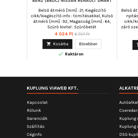
BENZ (BBDC) NISSAN RENAULT SMART
Belső átmérő [mm] : 21, Kiegészítő
Belső át
cikk/kiegészítő info : tömítésekkel, Külső
nyitás
átmérő [mm] : 92, Magasság [mm] : 64,
cikk/ki
Szűrő kivitel : Szűrőbetét
záró sze
Külső át
Ár
Normál
4 024 Ft
6 707 Ft
95, Mene
ár

Kosárba
Bővebben

Raktáron
KUPLUNG VIAWEB KFT.
ALKATR
Kapcsolat
Autóalka
Rólunk
Cseredar
Garanciák
Kuplung 
Szállítás
Kuplung 
Céginfo
DSG kupl