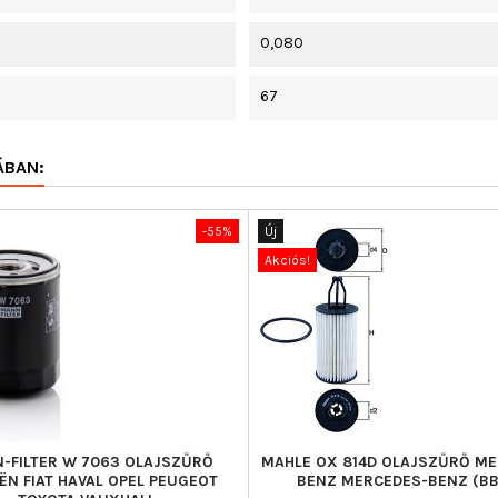
0,080
67
ÁBAN:
-55%
Új
Akciós!
-FILTER W 7063 OLAJSZŰRŐ
MAHLE OX 814D OLAJSZŰRŐ ME
ËN FIAT HAVAL OPEL PEUGEOT
BENZ MERCEDES-BENZ (B