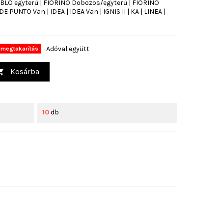
BLO egyterű | FIORINO Dobozos/egyterű | FIORINO
PUNTO Van | IDEA | IDEA Van | IGNIS II | KA | LINEA |
Adóval együtt
megtakarítás
Kosárba

10
db