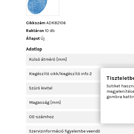
Cikkszám
ADK82106
Raktáron
10 db
Állapot
Új
Adatlap
Külső átmérő [mm]
Kiegészítő cikk/kiegészítő info 2
Tiszteletb
Sütiket haszn
Szűrő kivitel
megjelenítése
gombra kattin
Magasság [mm]
OE-számhoz
Szervizinformáció figyelembe veendő