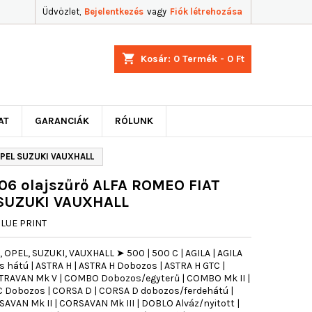
Üdvözlet,
Bejelentkezés
vagy
Fiók létrehozása
shopping_cart
Kosár:
0
Termék - 0 Ft
AT
GARANCIÁK
RÓLUNK
OPEL SUZUKI VAUXHALL
06 olajszűrő ALFA ROMEO FIAT
 SUZUKI VAUXHALL
LUE PRINT
 OPEL, SUZUKI, VAUXHALL ➤ 500 | 500 C | AGILA | AGILA
ős hátú | ASTRA H | ASTRA H Dobozos | ASTRA H GTC |
STRAVAN Mk V | COMBO Dobozos/egyterű | COMBO Mk II |
C Dobozos | CORSA D | CORSA D dobozos/ferdehátú |
SAVAN Mk II | CORSAVAN Mk III | DOBLO Alváz/nyitott |