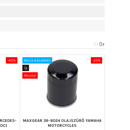
<
>
-40%
Nincs-készleten
-25%
Új
Új
Akciós!
Akciós!
RCEDES-
MAXGEAR 26-8024 OLAJSZŰRŐ YAMAHA
MAGNET
BDC)
MOTORCYCLES
OLAJSZŰ