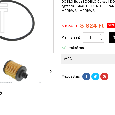
DOBLO Busz | DOBLO Cargo | DO
egyterű | GRANDE PUNTO | GRANDE 
MERIVA A | MERIVA A
3 824 Ft
5 624 Ft
32% 
Mennyiség

Raktáron
W03

Megosztás
Ó