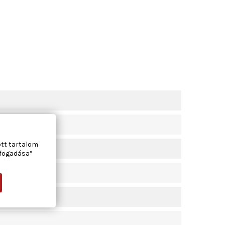
ott tartalom
lfogadása”