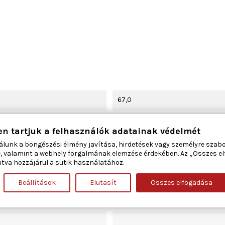
67,0
tömítőgyűrűvel
en tartjuk a felhasználók adatainak védelmét
álunk a böngészési élmény javítása, hirdetések vagy személyre szab
Szűrőbetét
, valamint a webhely forgalmának elemzése érdekében. Az „Összes e
tva hozzájárul a sütik használatához.
101
Beállítások
Elutasít
Összes elfogadása
55197218