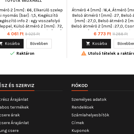
TOYOTA VAUXHALL
mérő 2 [mm] : 66, Elkerülő szelep
Átmérő 4 [mm] : 16,4, Átmérő [mm
i nyomás [bar] : 1,5, Kiegészítő
Belső átmérő 1 [mm] : 27, Belső 
egészítő info 2 : egy visszafolyó
[mm] : 27,0, Belső átmérő 2 [mm
leppel, Külső átmérő 2 [mm] : 72,
Belső átmérő 2 [mm] : 27,0, Cso
mérő [mm] : 76, Magasság [mm] :
hossz [mm] : 7,5, Csomagolás
Ár
Normál
Ár
Normál
4 061 Ft
6 773 Ft
9 025 Ft
11 288 Ft
tméret : M 20 x 1.5, Szűrő kivitel :
[mm] : 75,0, Csomagolási magass
ár
ár
Felcsavarható szűrő
17,00, Csomagolási szélesség [cm

Kosárba
Bővebben

Kosárba
Bővebbe
Csomagolási szélesség [cm] :


Magasság 1 [mm] : 114,5, Magassá
Raktáron
Utolsó tételek a raktár
115, Magasság [mm] : 165,7, M
[mm] : 166, Nettó tömeg [g] : 74,
kivitel : Szűrőbetét, Tömítőgyű
[mm] : 16,4, Tömítőgyűrű-átmér
27,0
ÉSZ ÉS SZERVIZ
FIÓKOD
trész Árajánlat
Személyes adatok
abos termékek
Rendelések
csere árak
Számlahelyesbítők
csere Árajánlat
Címek
ung csere
Kuponok