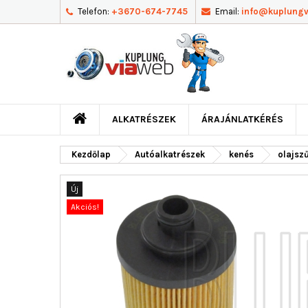
Telefon:
+3670-674-7745
Email:
info@kuplung
ALKATRÉSZEK
ÁRAJÁNLATKÉRÉS
Kezdőlap
Autóalkatrészek
kenés
olajsz
Új
Akciós!