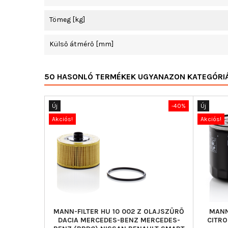
Tömeg [kg]
Külső átmérő [mm]
50 HASONLÓ TERMÉKEK UGYANAZON KATEGÓRI
Új
-40%
Új
Akciós!
Akciós!
MANN-FILTER HU 10 002 Z OLAJSZŰRŐ
MANN
DACIA MERCEDES-BENZ MERCEDES-
CITRO