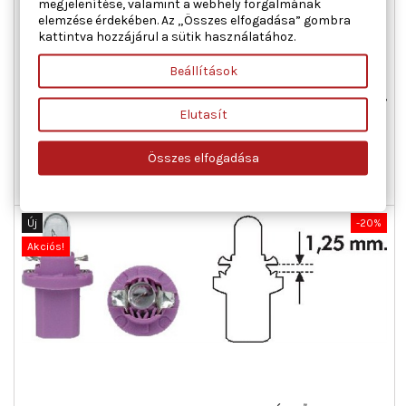
megjelenítése, valamint a webhely forgalmának
elemzése érdekében. Az „Összes elfogadása” gombra
MAGNETI MARELLI 002051600000 IZZÓ, MŰSZERFAL-
kattintva hozzájárul a sütik használatához.
VILÁGÍTÁS
Beállítások
Aljzat kivitel : W2x4,6d, Feszültség [V] : 24, Lámpa fajta : B2,4W,
Névleges teljesítmény [W] : 1, Szín : fehér
Elutasít
Ár
Normál
230 Ft
288 Ft
ár
Összes elfogadása

Kosárba
Bővebben

Raktáron
Új
-20%
Akciós!