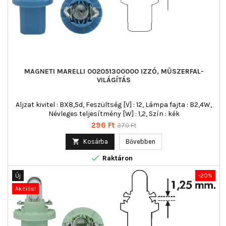
MAGNETI MARELLI 002051300000 IZZÓ, MŰSZERFAL-
VILÁGÍTÁS
Aljzat kivitel : BX8,5d, Feszültség [V] : 12, Lámpa fajta : B2,4W,
Névleges teljesítmény [W] : 1,2, Szín : kék
Ár
Normál
296 Ft
370 Ft
ár

Kosárba
Bővebben

Raktáron
Új
-20%
Akciós!