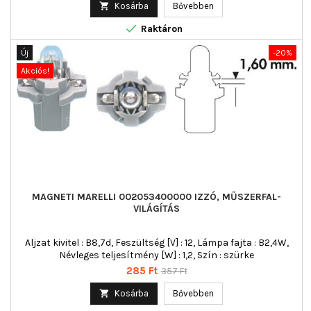
ár

Kosárba
Bővebben

Raktáron
Új
-20%
Akciós!
MAGNETI MARELLI 002053400000 IZZÓ, MŰSZERFAL-
VILÁGÍTÁS
Aljzat kivitel : B8,7d, Feszültség [V] : 12, Lámpa fajta : B2,4W,
Névleges teljesítmény [W] : 1,2, Szín : szürke
Ár
Normál
285 Ft
357 Ft
ár

Kosárba
Bővebben