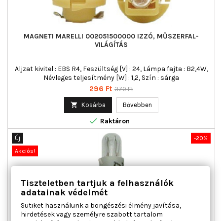
MAGNETI MARELLI 002051500000 IZZÓ, MŰSZERFAL-
VILÁGÍTÁS
Aljzat kivitel : EBS R4, Feszültség [V] : 24, Lámpa fajta : B2,4W,
Névleges teljesítmény [W] : 1,2, Szín : sárga
Ár
Normál
296 Ft
370 Ft
ár

Kosárba
Bővebben

Raktáron
Új
-20%
Akciós!
Tiszteletben tartjuk a felhasználók
adatainak védelmét
Sütiket használunk a böngészési élmény javítása,
hirdetések vagy személyre szabott tartalom