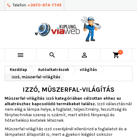
Telefon:
+3670-674-7745
0



shopping_cart
Kezdőlap
Autóalkatrészek
világítás
izzó, műszerfal-világítás
IZZÓ, MŰSZERFAL-VILÁGÍTÁS
Műszerfal-világítás izzó kategóriában célzottan ehhez az
alkatrészhez kapcsolódó termékeket találsz.
Izzó választásnál
nem elég a lámpa helye, a foglalat, teljesítmény, feszültség és
fénytechnikai szerep is számít, mert eltérő fényerejű és
hőterhelésű kivitelek léteznek.
Műszerfal-világítás izzó cseréjénél ellenőrizd a foglalatot és a
lámpatest állapotát is, mert a gyakori kiégést sokszor