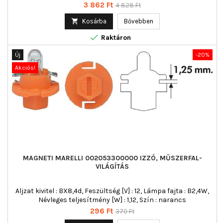
Ár
Normál
3 862 Ft
4 828 Ft
ár

Kosárba
Bővebben

Raktáron
Új
-20%
Akciós!
MAGNETI MARELLI 002053300000 IZZÓ, MŰSZERFAL-
VILÁGÍTÁS
Aljzat kivitel : BX8,4d, Feszültség [V] : 12, Lámpa fajta : B2,4W,
Névleges teljesítmény [W] : 1,12, Szín : narancs
Ár
Normál
296 Ft
370 Ft