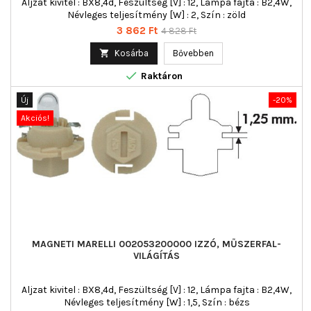
Aljzat kivitel : BX8,4d, Feszültség [V] : 12, Lámpa fajta : B2,4W,
Névleges teljesítmény [W] : 2, Szín : zöld
Ár
Normál
3 862 Ft
4 828 Ft
ár

Kosárba
Bővebben

Raktáron
Új
-20%
Akciós!
MAGNETI MARELLI 002053200000 IZZÓ, MŰSZERFAL-
VILÁGÍTÁS
Aljzat kivitel : BX8,4d, Feszültség [V] : 12, Lámpa fajta : B2,4W,
Névleges teljesítmény [W] : 1,5, Szín : bézs