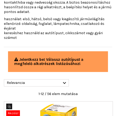
kontakthiba vagy nedvesség okozza. A biztos beazonosításhoz
hasonlítsd össze a régi alkatrészt, a beépítési helyet és a jármű
pontos adatait.
használat: első, hátsó, belső vagy kiegészítő járművilágítás
ellenőrizd: oldaliság, foglalat, lámpatechnika, csatlakozó és
évjárat
kereséshez használd az autótípust, cikkszámot vagy gyári
számot
Jelentkezz be! Válassz autótípust a
megfelelő alkatrészek listázásához!

Relevancia
1-12 / 56 elem mutatása
Új
Akciós!