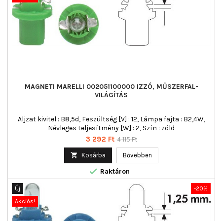
MAGNETI MARELLI 002051100000 IZZÓ, MŰSZERFAL-
VILÁGÍTÁS
Aljzat kivitel : B8,5d, Feszültség [V] : 12, Lámpa fajta : B2,4W,
Névleges teljesítmény [W] : 2, Szín : zöld
Ár
Normál
3 292 Ft
4 115 Ft
ár

Kosárba
Bővebben

Raktáron
Új
-20%
Akciós!