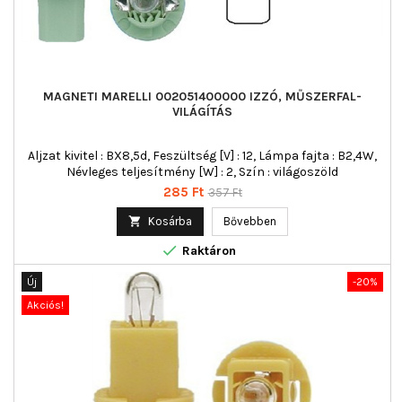
MAGNETI MARELLI 002051400000 IZZÓ, MŰSZERFAL-
VILÁGÍTÁS
Aljzat kivitel : BX8,5d, Feszültség [V] : 12, Lámpa fajta : B2,4W,
Névleges teljesítmény [W] : 2, Szín : világoszöld
Ár
Normál
285 Ft
357 Ft
ár

Kosárba
Bővebben

Raktáron
Új
-20%
Akciós!