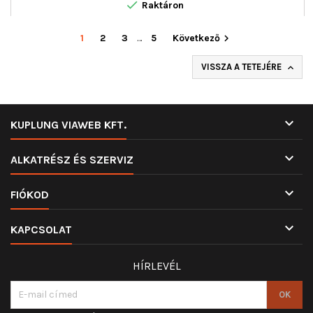

Raktáron
1
2
3
…
5
Következő

VISSZA A TETEJÉRE


KUPLUNG VIAWEB KFT.

ALKATRÉSZ ÉS SZERVIZ

FIÓKOD

KAPCSOLAT
HÍRLEVÉL