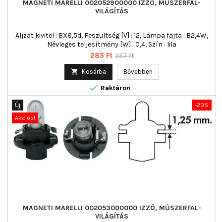
MAGNETI MARELLI 002052900000 IZZÓ, MŰSZERFAL-
VILÁGÍTÁS
Aljzat kivitel : BX8,5d, Feszültség [V] : 12, Lámpa fajta : B2,4W,
Névleges teljesítmény [W] : 0,4, Szín : lila
Ár
Normál
285 Ft
357 Ft
ár

Kosárba
Bővebben

Raktáron
Új
-20%
Akciós!
MAGNETI MARELLI 002053000000 IZZÓ, MŰSZERFAL-
VILÁGÍTÁS