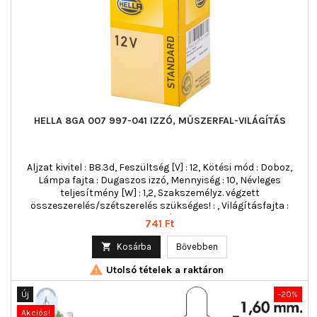
HELLA 8GA 007 997-041 IZZÓ, MŰSZERFAL-VILÁGÍTÁS
Aljzat kivitel : B8.3d, Feszültség [V] : 12, Kötési mód : Doboz,
Lámpa fajta : Dugaszos izzó, Mennyiség : 10, Névleges
teljesítmény [W] : 1,2, Szakszemélyz. végzett
összeszerelés/szétszerelés szükséges! : , Világításfajta :
Halogén
Ár
741 Ft

Kosárba
Bővebben

Utolsó tételek a raktáron
Új
-20%
Akciós!