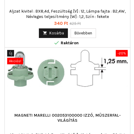
Aljzat kivitel : BX8,4d, Feszültség [V] : 12, Lámpa fajta : B2,4W,
Névleges teljesítmény [W] : 1,2, Szín : fekete
Ár
Normál
340 Ft
425 Ft
ár

Kosárba
Bővebben

Raktáron
Új
-20%
Akciós!
MAGNETI MARELLI 002053100000 IZZÓ, MŰSZERFAL-
VILÁGÍTÁS