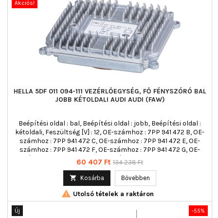
Akciós!
HELLA 5DF 011 094-111 VEZÉRLŐEGYSÉG, FŐ FÉNYSZÓRÓ BAL
JOBB KÉTOLDALI AUDI AUDI (FAW)
Beépítési oldal : bal, Beépítési oldal : jobb, Beépítési oldal :
kétoldali, Feszültség [V] : 12, OE-számhoz : 7PP 941 472 B, OE-
számhoz : 7PP 941 472 C, OE-számhoz : 7PP 941 472 E, OE-
számhoz : 7PP 941 472 F, OE-számhoz : 7PP 941 472 G, OE-
számhoz : 7PP 941 472 H, OE-számhoz : 7PP 941 472 J, OE-
Ár
Normál
60 407 Ft
134 238 Ft
számhoz : 7PP 941 472 K, Rögzítési mód : csavarozott,
ár
Szakszemélyz. végzett összeszerelés/szétszerelés szükséges!

Kosárba
Bővebben
: , Világításfajta : LED

Utolsó tételek a raktáron
Új
-55%