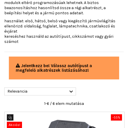
modulok eltérő programozásúak lehetnek. A biztos
beazonosításhoz hasonlítsd össze a régi alkatrészt, a
beépítési helyet és a jármű pontos adatait.
használat: első, hátsó, belső vagy kiegészítő járművilágítás
ellenőrizd: oldaliság, foglalat, lámpatechnika, csatlakozó és
évjárat
kereséshez használd az autótípust, cikkszámot vagy gyári
számot
Jelentkezz be! Válassz autótípust a
megfelelő alkatrészek listázásához!

Relevancia
1-6 / 6 elem mutatása
Új
-55%
Akciós!