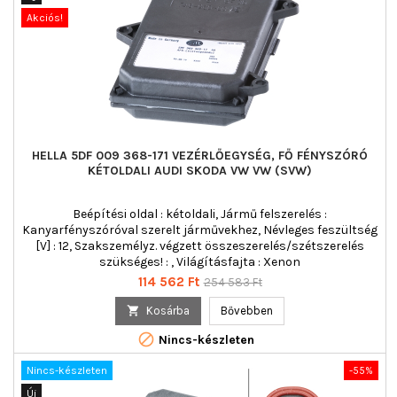
Akciós!
HELLA 5DF 009 368-171 VEZÉRLŐEGYSÉG, FŐ FÉNYSZÓRÓ
KÉTOLDALI AUDI SKODA VW VW (SVW)
Beépítési oldal : kétoldali, Jármű felszerelés :
Kanyarfényszóróval szerelt járművekhez, Névleges feszültség
[V] : 12, Szakszemélyz. végzett összeszerelés/szétszerelés
szükséges! : , Világításfajta : Xenon
Ár
Normál
114 562 Ft
254 583 Ft
ár

Kosárba
Bővebben

Nincs-készleten
Nincs-készleten
-55%
Új