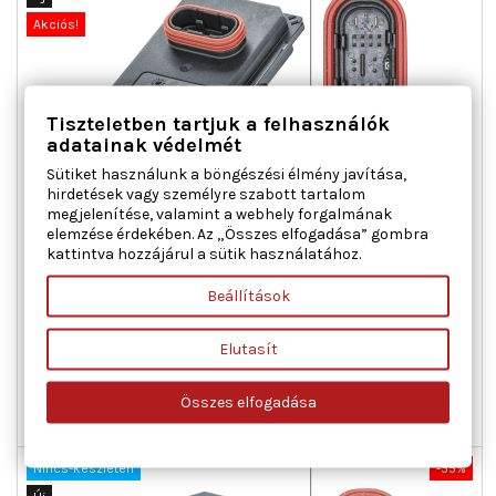
Akciós!
Tiszteletben tartjuk a felhasználók
adatainak védelmét
Sütiket használunk a böngészési élmény javítása,
hirdetések vagy személyre szabott tartalom
HELLA 5DF 010 114-411 VEZÉRLŐEGYSÉG, FŐ FÉNYSZÓRÓ BAL
megjelenítése, valamint a webhely forgalmának
JOBB KÉTOLDALI AUDI AUDI (FAW) SKODA SKODA (SVW) VW
elemzése érdekében. Az „Összes elfogadása” gombra
kattintva hozzájárul a sütik használatához.
Beépítési oldal : bal, Beépítési oldal : jobb, Beépítési oldal :
kétoldali, Feszültség [V] : 12, Jármű felszerelés :
Beállítások
Kanyarfényszóróval szerelt járművekhez, OE-számhoz : 8U0
941 329, Rögzítési mód : csavarozott, Szakszemélyz. végzett
Elutasít
összeszerelés/szétszerelés szükséges! : , Világítás funkció :
Ár
Normál
101 138 Ft
224 750 Ft
Kanyarfényhez, Világításfajta : LED, Világításfajta : Xenon
ár

Kosárba
Bővebben
Összes elfogadása

Nincs-készleten
Nincs-készleten
-55%