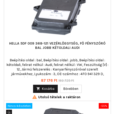
HELLA 5DF 009 368-121 VEZÉRLŐEGYSÉG, FŐ FÉNYSZÓRÓ
BAL JOBB KÉTOLDALI AUDI
Beépítési oldal : bal, Beépítési oldal : jobb, Beépítési oldal :
kétoldali, felirat nélkül : Audi, felirat nélkül : VW, Feszültség [V] :
12, Jármű felszerelés : Kanyarfényszóróval szerelt
járművekhez, Lyukszám : 3, OE-számhoz : 4F0 941 329 D,
Rögzítési mód : csavarozott, Szakszemélyz. végzett
Ár
Normál
87 176 Ft
193 725 Ft
összeszerelés/szétszerelés szükséges! : , Tömeg [g] : 117,
ár
Világítás funkció : Kanyarfényhez, Világításfajta : Xenon

Kosárba
Bővebben

Utolsó tételek a raktáron
Nincs-készleten
-55%
Új