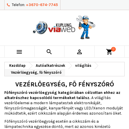
Telefon:
+3670-674-7745
0



shopping_cart
Kezdőlap
Autóalkatrészek
világítás
Vezérlőegység, fő fényszóró
VEZÉRLŐEGYSÉG, FŐ FÉNYSZÓRÓ
Főfényszóró vezérlőegység kategóriában célzottan ehhez az
alkatrészhez kapcsolódó termékeket találsz.
A világítás
vezérlőelemei a modern lámpatestek elektronikáját,
fényszórómagasságát, kanyarfényét vagy LED/Xenon modulját
működtetik, ezért cikkszám alapján érdemes azonosítani őket.
Főfényszóró vezérlőegység esetén a cikkszám és a
lámpatechnika egyezése döntő, mert az azonos kinézetű