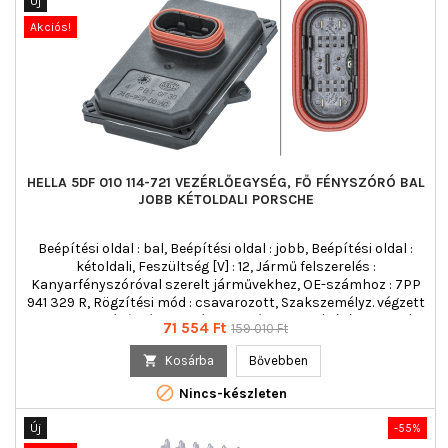
Új
Akciós!
HELLA 5DF 010 114-721 VEZÉRLŐEGYSÉG, FŐ FÉNYSZÓRÓ BAL
JOBB KÉTOLDALI PORSCHE
Beépítési oldal : bal, Beépítési oldal : jobb, Beépítési oldal :
kétoldali, Feszültség [V] : 12, Jármű felszerelés :
Kanyarfényszóróval szerelt járművekhez, OE-számhoz : 7PP
941 329 R, Rögzítési mód : csavarozott, Szakszemélyz. végzett
összeszerelés/szétszerelés szükséges! : , Világítás funkció :
Ár
Normál
71 554 Ft
159 010 Ft
Kanyarfényhez, Világításfajta : Xenon
ár

Kosárba
Bővebben

Nincs-készleten
Új
-55%