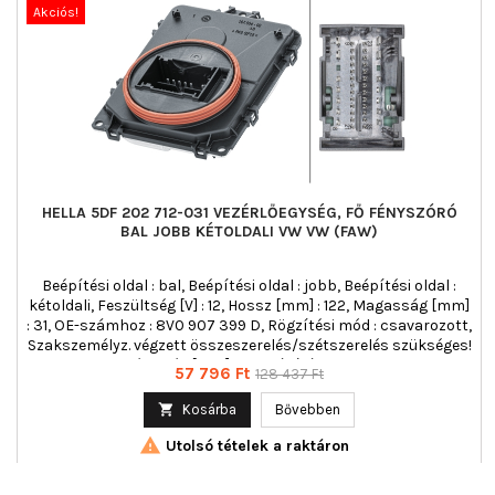
Akciós!
HELLA 5DF 202 712-031 VEZÉRLŐEGYSÉG, FŐ FÉNYSZÓRÓ
BAL JOBB KÉTOLDALI VW VW (FAW)
Beépítési oldal : bal, Beépítési oldal : jobb, Beépítési oldal :
kétoldali, Feszültség [V] : 12, Hossz [mm] : 122, Magasság [mm]
: 31, OE-számhoz : 8V0 907 399 D, Rögzítési mód : csavarozott,
Szakszemélyz. végzett összeszerelés/szétszerelés szükséges!
: , Szélesség [mm] : 91, Világításfajta : LED
Ár
Normál
57 796 Ft
128 437 Ft
ár

Kosárba
Bővebben

Utolsó tételek a raktáron