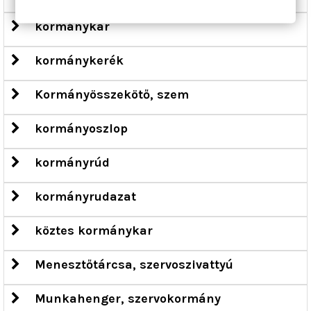
kormánykar
kormánykerék
Kormányösszekötő, szem
kormányoszlop
kormányrúd
kormányrudazat
köztes kormánykar
Menesztőtárcsa, szervoszivattyú
Munkahenger, szervokormány