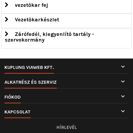
vezetőkar fej
Vezetőkarkészlet
Zárófedél, kiegyenlítő tartály -
szervokormány

KUPLUNG VIAWEB KFT.

ALKATRÉSZ ÉS SZERVIZ

FIÓKOD

KAPCSOLAT
HÍRLEVÉL