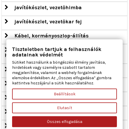
javítókészlet, vezetőhimba
javítókészlet, vezetőkar fej
Kábel, kormányoszlop-állítás
Tiszteletben tartjuk a felhasználók
Kiegyenlítőtartály, szervokormány-
adatainak védelmét
hidraulikaolaj
Sütiket használunk a böngészési élmény javítása,
hirdetések vagy személyre szabott tartalom
könyökcsukló, kormány vonórúd
megjelenítése, valamint a webhely forgalmának
elemzése érdekében. Az „Összes elfogadása” gombra
kormánycsiga
kattintva hozzájárul a sütik használatához.
Beállítások
kormánycsillapító
Elutasít
Kormányelfordítás-érzékelő
Összes elfogadása
kormánygép