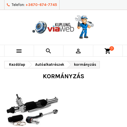
Telefon:
+3670-674-7745
0



shopping_cart
Kezdőlap
Autóalkatrészek
kormányzás
KORMÁNYZÁS