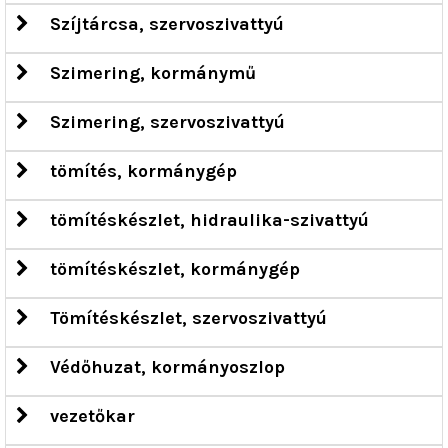
Szíjtárcsa, szervoszivattyú
Szimering, kormánymű
Szimering, szervoszivattyú
tömítés, kormánygép
tömítéskészlet, hidraulika-szivattyú
tömítéskészlet, kormánygép
Tömítéskészlet, szervoszivattyú
Védőhuzat, kormányoszlop
vezetőkar