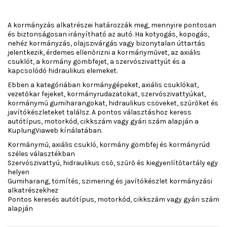
A kormányzás alkatrészei határozzák meg, mennyire pontosan
és biztonságosan irányítható az autó. Ha kotyogás, kopogás,
nehéz kormányzás, olajszivárgás vagy bizonytalan úttartás
jelentkezik, érdemes ellenőrizni a kormányművet, az axiális
csuklót, a kormány gömbfejet, a szervószivattyút és a
kapcsolódó hidraulikus elemeket.
Ebben a kategóriában kormánygépeket, axiális csuklókat,
vezetőkar fejeket, kormányrudazatokat, szervószivattyúkat,
kormánymű gumiharangokat, hidraulikus csöveket, szűrőket és
javítókészleteket találsz. A pontos választáshoz keress
autótípus, motorkód, cikkszám vagy gyári szám alapján a
KuplungViaweb kínálatában.
Kormánymű, axiális csukló, kormány gömbfej és kormányrúd
széles választékban
Szervószivattyú, hidraulikus cső, szűrő és kiegyenlítőtartály egy
helyen
Gumiharang, tömítés, szimering és javítókészlet kormányzási
alkatrészekhez
Pontos keresés autótípus, motorkód, cikkszám vagy gyári szám
alapján