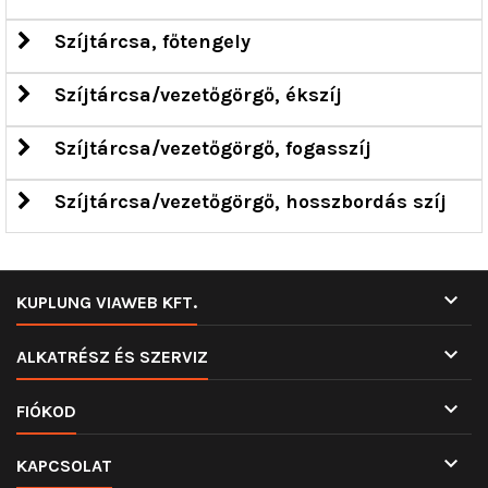
Szíjtárcsa, főtengely
Szíjtárcsa/vezetőgörgő, ékszíj
Szíjtárcsa/vezetőgörgő, fogasszíj
Szíjtárcsa/vezetőgörgő, hosszbordás szíj

KUPLUNG VIAWEB KFT.

ALKATRÉSZ ÉS SZERVIZ

FIÓKOD

KAPCSOLAT