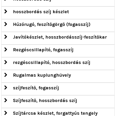
hosszbordás szíj készlet
Húzórugó, feszítőgörgő (fogasszíj)
Javítókészlet, hosszbordásszíj-feszítőkar
Rezgéscsillapító, fogasszíj
rezgéscsillapító, hosszbordás szíj
Rugalmas kuplunghüvely
szíjfeszítő, fogasszíj
Szíjfeszítő, hosszbordás szíj
Szíjtárcsa készlet, forgattyús tengely