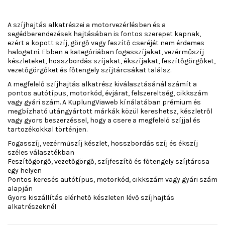
A szíjhajtás alkatrészei a motorvezérlésben és a
segédberendezések hajtásában is fontos szerepet kapnak,
ezért a kopott szíj, görgő vagy feszítő cseréjét nem érdemes
halogatni. Ebben a kategóriában fogasszíjakat, vezérműszíj
készleteket, hosszbordás szíjakat, ékszíjakat, feszítőgörgőket,
vezetőgörgőket és főtengely szíjtárcsákat találsz.
A megfelelő szíjhajtás alkatrész kiválasztásánál számít a
pontos autótípus, motorkód, évjárat, felszereltség, cikkszám
vagy gyári szám. A KuplungViaweb kínálatában prémium és
megbízható utángyártott márkák közül kereshetsz, készletről
vagy gyors beszerzéssel, hogy a csere a megfelelő szíjjal és
tartozékokkal történjen.
Fogasszíj, vezérműszíj készlet, hosszbordás szíj és ékszíj
széles választékban
Feszítőgörgő, vezetőgörgő, szíjfeszítő és főtengely szíjtárcsa
egy helyen
Pontos keresés autótípus, motorkód, cikkszám vagy gyári szám
alapján
Gyors kiszállítás elérhető készleten lévő szíjhajtás
alkatrészeknél