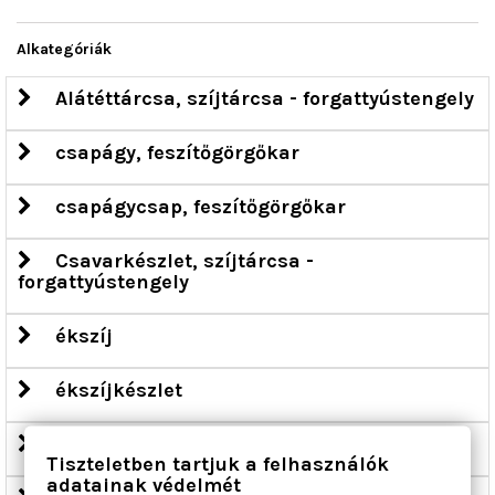
Alkategóriák
Alátéttárcsa, szíjtárcsa - forgattyústengely
csapágy, feszítőgörgőkar
csapágycsap, feszítőgörgőkar
Csavarkészlet, szíjtárcsa -
forgattyústengely
ékszíj
ékszíjkészlet
Fedél, fogasszíj
Tiszteletben tartjuk a felhasználók
adatainak védelmét