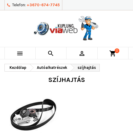
Telefon:
+3670-674-7745
0



shopping_cart
Kezdőlap
Autóalkatrészek
szíjhajtás
SZÍJHAJTÁS