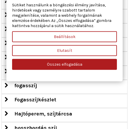
feszítő, fogasszíj
Sütiket használunk a böngészési élmény javítása,
hirdetések vagy személyre szabott tartalom
feszítőgörgő, ékszíj
megjelenítése, valamint a webhely forgalmának
elemzése érdekében. Az „Összes elfogadása” gombra
kattintva hozzájárul a sütik használatához.
feszítőgörgő, hosszbordás szíj
Beállítások
feszítőkar, fogasszíj
Elutasít
feszítőkar, hosszbordás szíj
Összes elfogadása
Flexibilis kuplungtok-készlet
fogasszíj
Fogasszíjkészlet
Hajtóperem, szíjtárcsa
hosszbordás szíj