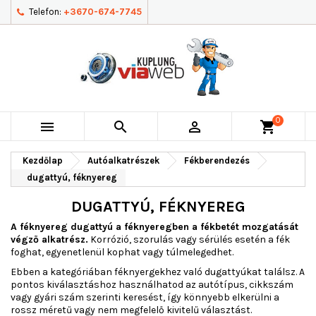
Telefon:
+3670-674-7745
0



shopping_cart
Kezdőlap
Autóalkatrészek
Fékberendezés
dugattyú, féknyereg
DUGATTYÚ, FÉKNYEREG
A féknyereg dugattyú a féknyeregben a fékbetét mozgatását
végző alkatrész.
Korrózió, szorulás vagy sérülés esetén a fék
foghat, egyenetlenül kophat vagy túlmelegedhet.
Ebben a kategóriában féknyergekhez való dugattyúkat találsz. A
pontos kiválasztáshoz használhatod az autótípus, cikkszám
vagy gyári szám szerinti keresést, így könnyebb elkerülni a
rossz méretű vagy nem megfelelő kivitelű választást.