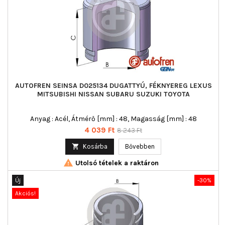
AUTOFREN SEINSA D025134 DUGATTYÚ, FÉKNYEREG LEXUS
MITSUBISHI NISSAN SUBARU SUZUKI TOYOTA
Anyag : Acél, Átmérő [mm] : 48, Magasság [mm] : 48
Ár
Normál
4 039 Ft
8 243 Ft
ár

Kosárba
Bővebben

Utolsó tételek a raktáron
Új
-30%
Akciós!