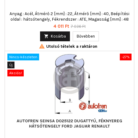
Anyag : Acél, Átmérő 2 [mm] : 22, Átmérő [mm] : 40, Beépítési
oldal : hátsótengely, Fékrendszer : ATE, Magasság [mm] : 48
Ár
Normál
4 011 Ft
7 036 Ft
ár

Kosárba
Bővebben

Utolsó tételek a raktáron
Nincs-készleten
-27%
Új
Akciós!
AUTOFREN SEINSA D025122 DUGATTYÚ, FÉKNYEREG
HÁTSÓTENGELY FORD JAGUAR RENAULT