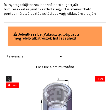
féknyereg felújításhoz használható dugattyúk
tömítésekkel és javítókészlettel együtt is ellenőrizhető
pontos méretválasztás autótípus vagy cikkszám alapján
Jelentkezz be! Válassz autótípust a
megfelelő alkatrészek listázásához!

Relevancia
1-12 / 182 elem mutatása
Új
-55%
Akciós!