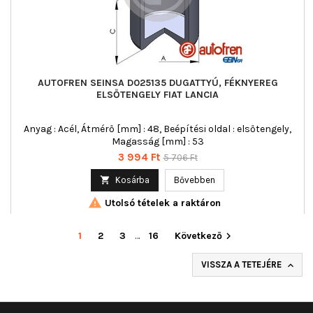
AUTOFREN SEINSA D025135 DUGATTYÚ, FÉKNYEREG
ELSŐTENGELY FIAT LANCIA
Anyag : Acél, Átmérő [mm] : 48, Beépítési oldal : elsőtengely,
Magasság [mm] : 53
Ár
Normál
3 994 Ft
5 706 Ft
ár

Kosárba
Bővebben

Utolsó tételek a raktáron
1
2
3
…
16
Következő

VISSZA A TETEJÉRE
