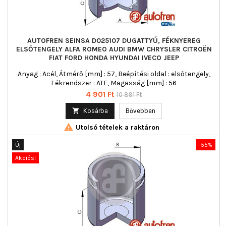
AUTOFREN SEINSA D025107 DUGATTYÚ, FÉKNYEREG
ELSŐTENGELY ALFA ROMEO AUDI BMW CHRYSLER CITROËN
FIAT FORD HONDA HYUNDAI IVECO JEEP
Anyag : Acél, Átmérő [mm] : 57, Beépítési oldal : elsőtengely,
Fékrendszer : ATE, Magasság [mm] : 56
Ár
Normál
4 901 Ft
10 891 Ft
ár

Kosárba
Bővebben

Utolsó tételek a raktáron
Új
-55%
Akciós!