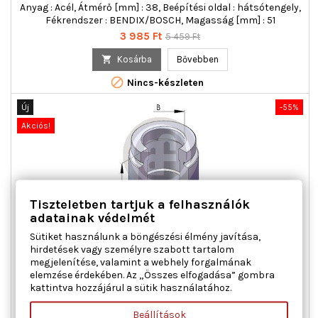
Anyag : Acél, Átmérő [mm] : 38, Beépítési oldal : hátsótengely,
Fékrendszer : BENDIX/BOSCH, Magasság [mm] : 51
Ár
Normál
3 985 Ft
5 459 Ft
ár

Kosárba
Bővebben

Nincs-készleten
Új
-55%
Akciós!
Tiszteletben tartjuk a felhasználók
adatainak védelmét
Sütiket használunk a böngészési élmény javítása,
hirdetések vagy személyre szabott tartalom
AUTOFREN SEINSA D025125 DUGATTYÚ, FÉKNYEREG
megjelenítése, valamint a webhely forgalmának
HÁTSÓTENGELY BMW MG VOLVO
elemzése érdekében. Az „Összes elfogadása” gombra
kattintva hozzájárul a sütik használatához.
Anyag : Acél, Átmérő [mm] : 42, Beépítési oldal : hátsótengely,
Magasság [mm] : 48
Beállítások