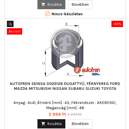
ár

Kosárba
Bővebben

Nincs-készleten
Új
-49%
Akciós!
AUTOFREN SEINSA D025128 DUGATTYÚ, FÉKNYEREG FORD
MAZDA MITSUBISHI NISSAN SUBARU SUZUKI TOYOTA
Anyag : Acél, Átmérő [mm] : 43, Fékrendszer : AKEBONO,
Magasság [mm] : 48
Ár
Normál
3 966 Ft
7 777 Ft
ár

Kosárba
Bővebben