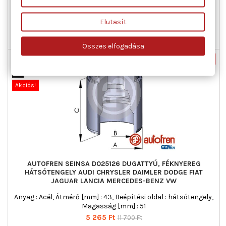
Ár
Normál
5 481 Ft
12 180 Ft
ár
Elutasít

Kosárba
Bővebben

Utolsó tételek a raktáron
Összes elfogadása
Nincs-készleten
-55%
Új
Akciós!
AUTOFREN SEINSA D025126 DUGATTYÚ, FÉKNYEREG
HÁTSÓTENGELY AUDI CHRYSLER DAIMLER DODGE FIAT
JAGUAR LANCIA MERCEDES-BENZ VW
Anyag : Acél, Átmérő [mm] : 43, Beépítési oldal : hátsótengely,
Magasság [mm] : 51
Ár
Normál
5 265 Ft
11 700 Ft