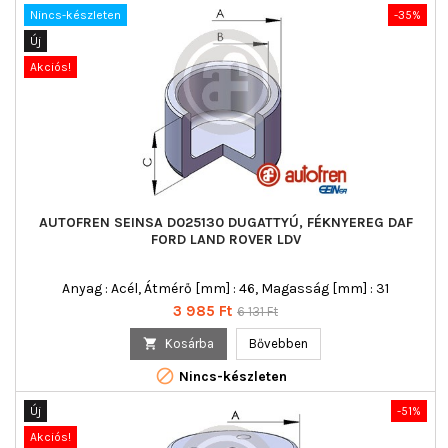
Nincs-készleten
-35%
Új
Akciós!
AUTOFREN SEINSA D025130 DUGATTYÚ, FÉKNYEREG DAF
FORD LAND ROVER LDV
Anyag : Acél, Átmérő [mm] : 46, Magasság [mm] : 31
Ár
Normál
3 985 Ft
6 131 Ft
ár

Kosárba
Bővebben

Nincs-készleten
Új
-51%
Akciós!