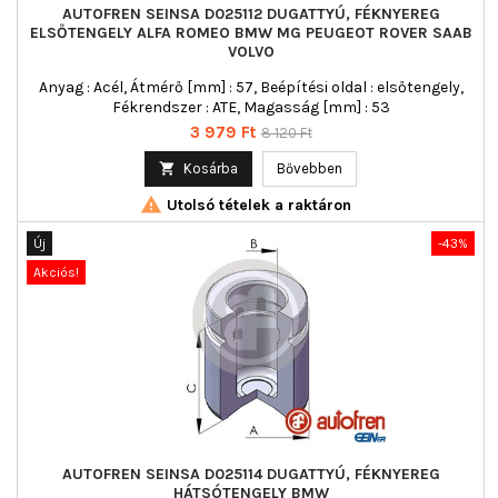
AUTOFREN SEINSA D025112 DUGATTYÚ, FÉKNYEREG
ELSŐTENGELY ALFA ROMEO BMW MG PEUGEOT ROVER SAAB
VOLVO
Anyag : Acél, Átmérő [mm] : 57, Beépítési oldal : elsőtengely,
Fékrendszer : ATE, Magasság [mm] : 53
Ár
Normál
3 979 Ft
8 120 Ft
ár

Kosárba
Bővebben

Utolsó tételek a raktáron
Új
-43%
Akciós!
AUTOFREN SEINSA D025114 DUGATTYÚ, FÉKNYEREG
HÁTSÓTENGELY BMW