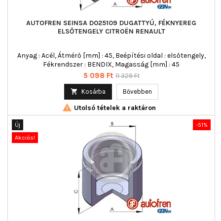
AUTOFREN SEINSA D025109 DUGATTYÚ, FÉKNYEREG
ELSŐTENGELY CITROËN RENAULT
Anyag : Acél, Átmérő [mm] : 45, Beépítési oldal : elsőtengely,
Fékrendszer : BENDIX, Magasság [mm] : 45
Ár
Normál
5 098 Ft
11 329 Ft
ár

Kosárba
Bővebben

Utolsó tételek a raktáron
Új
-51%
Akciós!