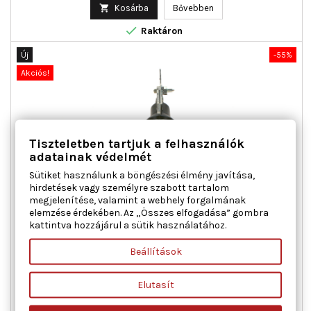
ár

Kosárba
Bővebben

Raktáron
Új
-55%
Akciós!
Tiszteletben tartjuk a felhasználók
adatainak védelmét
Sütiket használunk a böngészési élmény javítása,
hirdetések vagy személyre szabott tartalom
BOSCH 0 204 131 221 FÉKERŐSZABÁLYOZÓ ALFA ROMEO FIAT
megjelenítése, valamint a webhely forgalmának
LANCIA
elemzése érdekében. Az „Összes elfogadása” gombra
kattintva hozzájárul a sütik használatához.
Működési mód : hidraulikus
Beállítások
Ár
Normál
59 981 Ft
133 292 Ft
ár

Kosárba
Bővebben
Elutasít

Utolsó tételek a raktáron