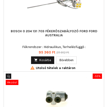
BOSCH 0 204 131 703 FÉKERŐSZABÁLYOZÓ FORD FORD
AUSTRALIA
Fékrendszer : Hidraulikus, Terhelésfüggő :
Ár
Normál
95 360 Ft
211 912 Ft
ár

Kosárba
Bővebben

Utolsó tételek a raktáron
Új
-55%
Akciós!