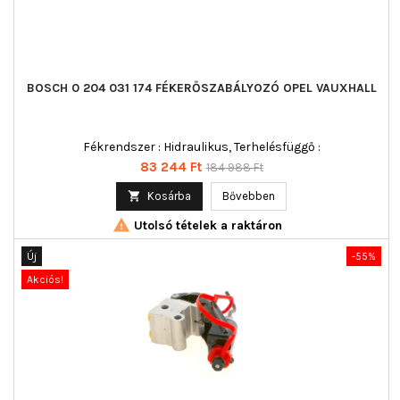
BOSCH 0 204 031 174 FÉKERŐSZABÁLYOZÓ OPEL VAUXHALL
Fékrendszer : Hidraulikus, Terhelésfüggő :
Ár
Normál
83 244 Ft
184 988 Ft
ár

Kosárba
Bővebben

Utolsó tételek a raktáron
Új
-55%
Akciós!