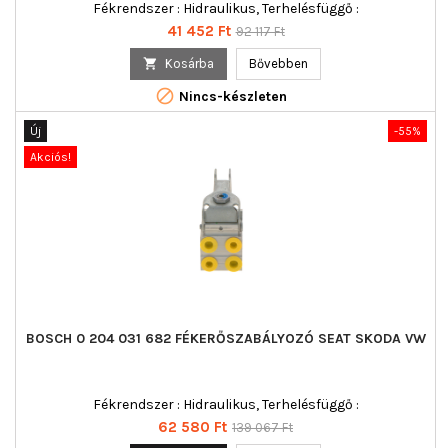
Fékrendszer : Hidraulikus, Terhelésfüggő :
Ár
Normál
41 452 Ft
92 117 Ft
ár

Kosárba
Bővebben

Nincs-készleten
Új
-55%
Akciós!
BOSCH 0 204 031 682 FÉKERŐSZABÁLYOZÓ SEAT SKODA VW
Fékrendszer : Hidraulikus, Terhelésfüggő :
Ár
Normál
62 580 Ft
139 067 Ft