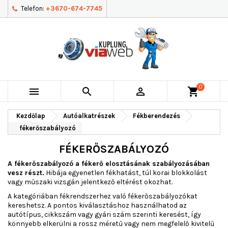
Telefon:
+3670-674-7745
0



shopping_cart
Kezdőlap
Autóalkatrészek
Fékberendezés
fékerőszabályozó
FÉKERŐSZABÁLYOZÓ
A fékerőszabályozó a fékerő elosztásának szabályozásában
vesz részt.
Hibája egyenetlen fékhatást, túl korai blokkolást
vagy műszaki vizsgán jelentkező eltérést okozhat.
A kategóriában fékrendszerhez való fékerőszabályozókat
kereshetsz. A pontos kiválasztáshoz használhatod az
autótípus, cikkszám vagy gyári szám szerinti keresést, így
könnyebb elkerülni a rossz méretű vagy nem megfelelő kivitelű