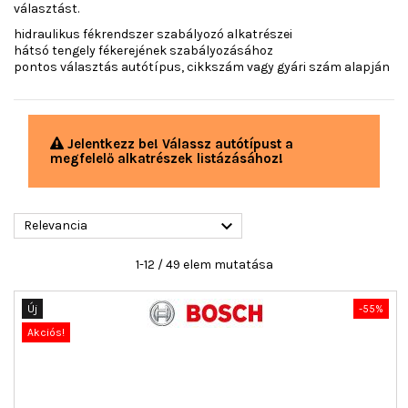
választást.
hidraulikus fékrendszer szabályozó alkatrészei
hátsó tengely fékerejének szabályozásához
pontos választás autótípus, cikkszám vagy gyári szám alapján
Jelentkezz be! Válassz autótípust a
megfelelő alkatrészek listázásához!

Relevancia
1-12 / 49 elem mutatása
Új
-55%
Akciós!