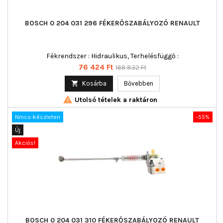
BOSCH 0 204 031 296 FÉKERŐSZABÁLYOZÓ RENAULT
Fékrendszer : Hidraulikus, Terhelésfüggő :
Ár
Normál
76 424 Ft
169 832 Ft
ár

Kosárba
Bővebben

Utolsó tételek a raktáron
Nincs-készleten
-55%
Új
Akciós!
BOSCH 0 204 031 310 FÉKERŐSZABÁLYOZÓ RENAULT