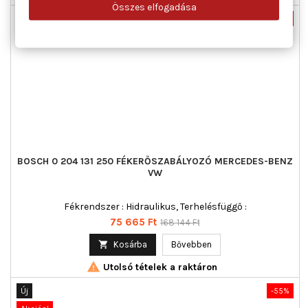
Összes elfogadása
Új
-55%
Akciós!
BOSCH 0 204 131 250 FÉKERŐSZABÁLYOZÓ MERCEDES-BENZ
VW
Fékrendszer : Hidraulikus, Terhelésfüggő :
Ár
Normál
75 665 Ft
168 144 Ft
ár

Kosárba
Bővebben

Utolsó tételek a raktáron
Új
-55%