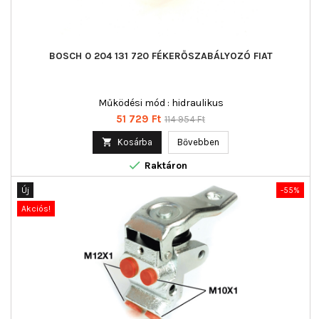
BOSCH 0 204 131 720 FÉKERŐSZABÁLYOZÓ FIAT
Működési mód : hidraulikus
Ár
Normál
51 729 Ft
114 954 Ft
ár

Kosárba
Bővebben

Raktáron
Új
-55%
Akciós!