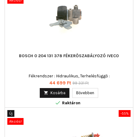
Akciós!
BOSCH 0 204 131 378 FÉKERŐSZABÁLYOZÓ IVECO
Fékrendszer : Hidraulikus, Terhelésfüggő :
Ár
Normál
44 699 Ft
99 331 Ft
ár

Kosárba
Bővebben

Raktáron
Új
-55%
Akciós!