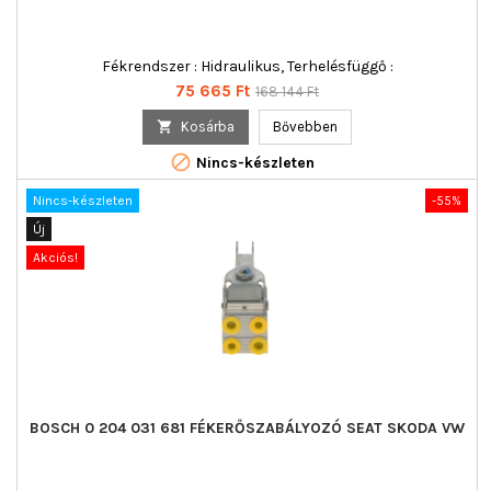
Fékrendszer : Hidraulikus, Terhelésfüggő :
Ár
Normál
75 665 Ft
168 144 Ft
ár

Kosárba
Bővebben

Nincs-készleten
Nincs-készleten
-55%
Új
Akciós!
BOSCH 0 204 031 681 FÉKERŐSZABÁLYOZÓ SEAT SKODA VW