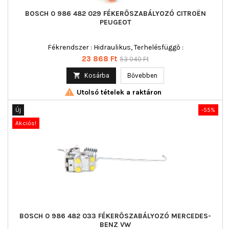
BOSCH 0 986 482 029 FÉKERŐSZABÁLYOZÓ CITROËN
PEUGEOT
Fékrendszer : Hidraulikus, Terhelésfüggő :
Ár
Normál
23 868 Ft
53 040 Ft
ár

Kosárba
Bővebben

Utolsó tételek a raktáron
Új
-55%
Akciós!
BOSCH 0 986 482 033 FÉKERŐSZABÁLYOZÓ MERCEDES-
BENZ VW