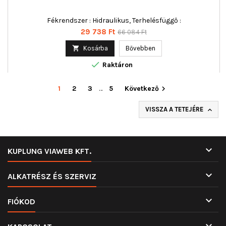
Fékrendszer : Hidraulikus, Terhelésfüggő :
Ár
Normál
29 738 Ft
66 084 Ft
ár

Kosárba
Bővebben

Raktáron
1
2
3
…
5
Következő

VISSZA A TETEJÉRE


KUPLUNG VIAWEB KFT.

ALKATRÉSZ ÉS SZERVIZ

FIÓKOD
