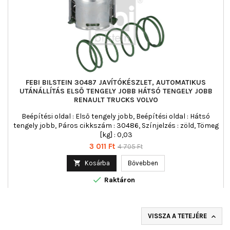
FEBI BILSTEIN 30487 JAVÍTÓKÉSZLET, AUTOMATIKUS
UTÁNÁLLÍTÁS ELSŐ TENGELY JOBB HÁTSÓ TENGELY JOBB
RENAULT TRUCKS VOLVO
Beépítési oldal : Első tengely jobb, Beépítési oldal : Hátsó
tengely jobb, Páros cikkszám : 30486, Színjelzés : zöld, Tömeg
[kg] : 0,03
Ár
Normál
3 011 Ft
4 705 Ft
ár

Kosárba
Bővebben

Raktáron
VISSZA A TETEJÉRE
