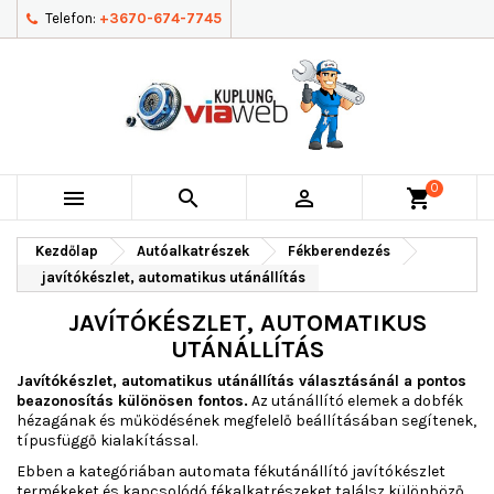
Telefon:
+3670-674-7745
0



shopping_cart
Kezdőlap
Autóalkatrészek
Fékberendezés
javítókészlet, automatikus utánállítás
JAVÍTÓKÉSZLET, AUTOMATIKUS
UTÁNÁLLÍTÁS
Javítókészlet, automatikus utánállítás választásánál a pontos
beazonosítás különösen fontos.
Az utánállító elemek a dobfék
hézagának és működésének megfelelő beállításában segítenek,
típusfüggő kialakítással.
Ebben a kategóriában automata fékutánállító javítókészlet
termékeket és kapcsolódó fékalkatrészeket találsz különböző