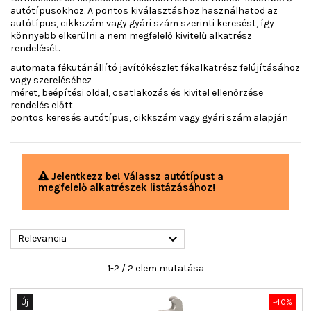
autótípusokhoz. A pontos kiválasztáshoz használhatod az
autótípus, cikkszám vagy gyári szám szerinti keresést, így
könnyebb elkerülni a nem megfelelő kivitelű alkatrész
rendelését.
automata fékutánállító javítókészlet fékalkatrész felújításához
vagy szereléséhez
méret, beépítési oldal, csatlakozás és kivitel ellenőrzése
rendelés előtt
pontos keresés autótípus, cikkszám vagy gyári szám alapján
Jelentkezz be! Válassz autótípust a
megfelelő alkatrészek listázásához!

Relevancia
1-2 / 2 elem mutatása
Új
-40%