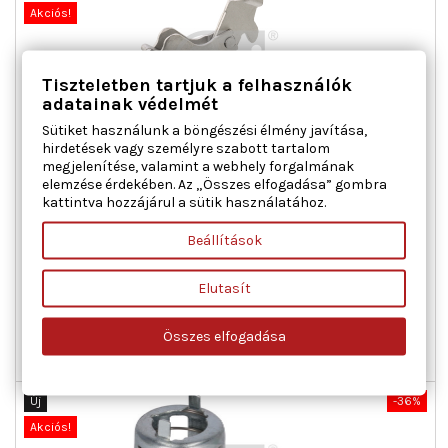
Akciós!
Tiszteletben tartjuk a felhasználók
adatainak védelmét
Sütiket használunk a böngészési élmény javítása,
hirdetések vagy személyre szabott tartalom
megjelenítése, valamint a webhely forgalmának
elemzése érdekében. Az „Összes elfogadása” gombra
FEBI BILSTEIN 104935 JAVÍTÓKÉSZLET, AUTOMATIKUS
kattintva hozzájárul a sütik használatához.
UTÁNÁLLÍTÁS HÁTSÓTENGELY BMW BMW (BRILLIANCE)
Beállítások
Beépítési oldal : hátsótengely, Szervizinformáció figyelembe
veendő : , Tömeg [kg] : 1,88
Elutasít
Ár
Normál
9 135 Ft
15 225 Ft
ár

Kosárba
Bővebben
Összes elfogadása

Raktáron
Új
-36%
Akciós!