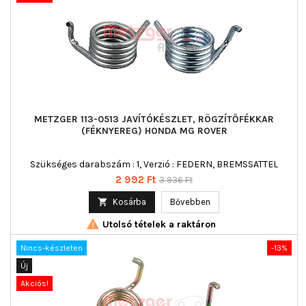
METZGER 113-0513 JAVÍTÓKÉSZLET, RÖGZÍTŐFÉKKAR
(FÉKNYEREG) HONDA MG ROVER
Szükséges darabszám : 1, Verzió : FEDERN, BREMSSATTEL
Ár
Normál
2 992 Ft
3 936 Ft
ár

Kosárba
Bővebben

Utolsó tételek a raktáron
Nincs-készleten
-13%
Új
Akciós!