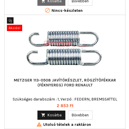

Kosárba
Bővebben

Nincs-készleten
Új
Akciós!
METZGER 113-0508 JAVÍTÓKÉSZLET, RÖGZÍTŐFÉKKAR
(FÉKNYEREG) FORD RENAULT
Szükséges darabszám : 1, Verzió : FEDERN, BREMSSATTEL
Ár
2 853 Ft

Kosárba
Bővebben

Utolsó tételek a raktáron