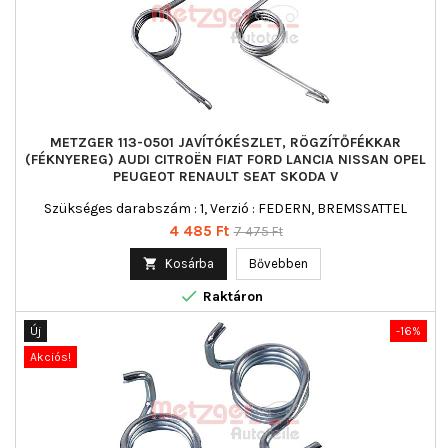
METZGER 113-0501 JAVÍTÓKÉSZLET, RÖGZÍTŐFÉKKAR
(FÉKNYEREG) AUDI CITROËN FIAT FORD LANCIA NISSAN OPEL
PEUGEOT RENAULT SEAT SKODA V
Szükséges darabszám : 1, Verzió : FEDERN, BREMSSATTEL
Ár
Normál
4 485 Ft
7 475 Ft
ár

Kosárba
Bővebben

Raktáron
Új
-16%
Akciós!