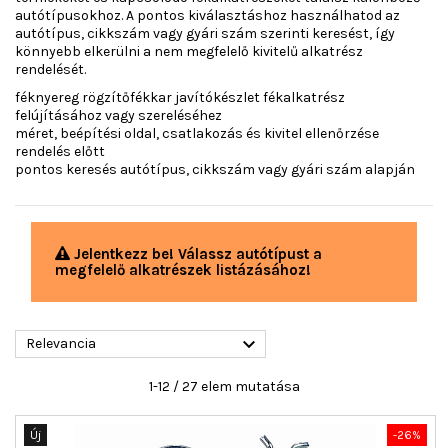
autótípusokhoz. A pontos kiválasztáshoz használhatod az
autótípus, cikkszám vagy gyári szám szerinti keresést, így
könnyebb elkerülni a nem megfelelő kivitelű alkatrész
rendelését.
féknyereg rögzítőfékkar javítókészlet fékalkatrész
felújításához vagy szereléséhez
méret, beépítési oldal, csatlakozás és kivitel ellenőrzése
rendelés előtt
pontos keresés autótípus, cikkszám vagy gyári szám alapján
Jelentkezz be! Válassz autótípust a
megfelelő alkatrészek listázásához!

Relevancia
1-12 / 27 elem mutatása
Új
-26%