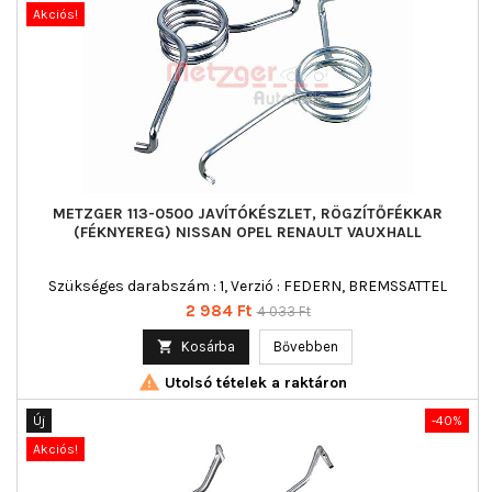
Akciós!
METZGER 113-0500 JAVÍTÓKÉSZLET, RÖGZÍTŐFÉKKAR
(FÉKNYEREG) NISSAN OPEL RENAULT VAUXHALL
Szükséges darabszám : 1, Verzió : FEDERN, BREMSSATTEL
Ár
Normál
2 984 Ft
4 033 Ft
ár

Kosárba
Bővebben

Utolsó tételek a raktáron
Új
-40%
Akciós!