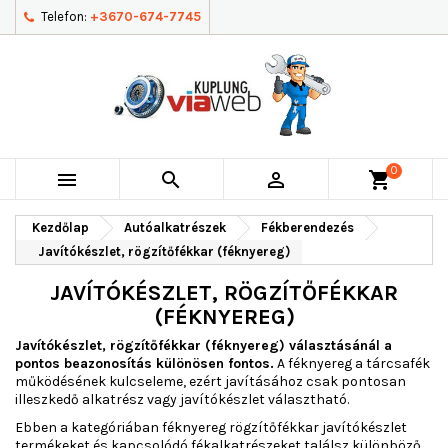
Telefon:
+3670-674-7745
0



shopping_cart
Kezdőlap
Autóalkatrészek
Fékberendezés
Javítókészlet, rögzítőfékkar (féknyereg)
JAVÍTÓKÉSZLET, RÖGZÍTŐFÉKKAR
(FÉKNYEREG)
Javítókészlet, rögzítőfékkar (féknyereg) választásánál a
pontos beazonosítás különösen fontos.
A féknyereg a tárcsafék
működésének kulcseleme, ezért javításához csak pontosan
illeszkedő alkatrész vagy javítókészlet választható.
Ebben a kategóriában féknyereg rögzítőfékkar javítókészlet
termékeket és kapcsolódó fékalkatrészeket találsz különböző