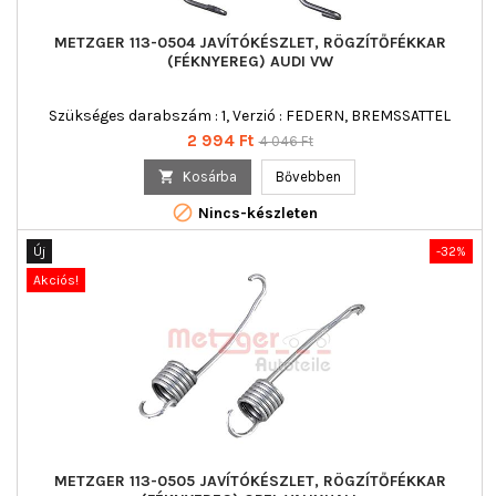
METZGER 113-0504 JAVÍTÓKÉSZLET, RÖGZÍTŐFÉKKAR
(FÉKNYEREG) AUDI VW
Szükséges darabszám : 1, Verzió : FEDERN, BREMSSATTEL
Ár
Normál
2 994 Ft
4 046 Ft
ár

Kosárba
Bővebben

Nincs-készleten
Új
-32%
Akciós!
METZGER 113-0505 JAVÍTÓKÉSZLET, RÖGZÍTŐFÉKKAR