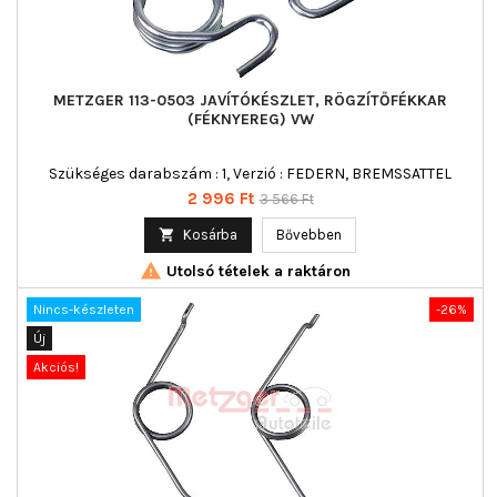
METZGER 113-0503 JAVÍTÓKÉSZLET, RÖGZÍTŐFÉKKAR
(FÉKNYEREG) VW
Szükséges darabszám : 1, Verzió : FEDERN, BREMSSATTEL
Ár
Normál
2 996 Ft
3 566 Ft
ár

Kosárba
Bővebben

Utolsó tételek a raktáron
Nincs-készleten
-26%
Új
Akciós!