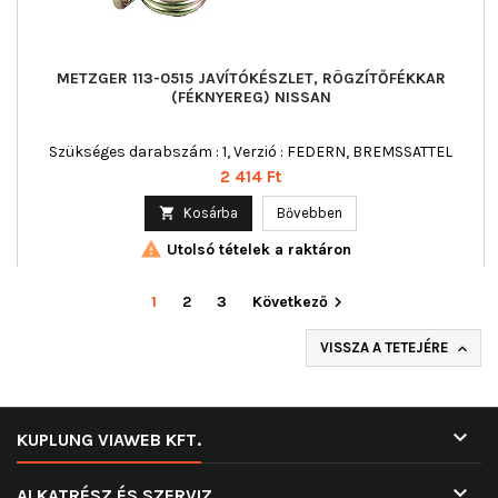
METZGER 113-0515 JAVÍTÓKÉSZLET, RÖGZÍTŐFÉKKAR
(FÉKNYEREG) NISSAN
Szükséges darabszám : 1, Verzió : FEDERN, BREMSSATTEL
Ár
2 414 Ft

Kosárba
Bővebben

Utolsó tételek a raktáron
1
2
3
Következő

VISSZA A TETEJÉRE


KUPLUNG VIAWEB KFT.

ALKATRÉSZ ÉS SZERVIZ