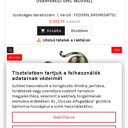
(FÉKNYEREG) OPEL VAUXHALL
Szükséges darabszám : 1, Verzió : FEDERN, BREMSSATTEL
Ár
Normál
3 013 Ft
4 430 Ft
ár

Kosárba
Bővebben

Utolsó tételek a raktáron
Új
-10%
Akciós!
Tiszteletben tartjuk a felhasználók
adatainak védelmét
Sütiket használunk a böngészési élmény javítása,
hirdetések vagy személyre szabott tartalom
megjelenítése, valamint a webhely forgalmának
elemzése érdekében. Az „Összes elfogadása” gombra
kattintva hozzájárul a sütik használatához.
METZGER 113-0506 JAVÍTÓKÉSZLET, RÖGZÍTŐFÉKKAR
(FÉKNYEREG) MAZDA
Beállítások