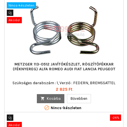
Nincs-készleten
Új
Akciós!
METZGER 113-0512 JAVÍTÓKÉSZLET, RÖGZÍTŐFÉKKAR
(FÉKNYEREG) ALFA ROMEO AUDI FIAT LANCIA PEUGEOT
Szükséges darabszám : 1, Verzió : FEDERN, BREMSSATTEL
Ár
2 825 Ft

Kosárba
Bővebben

Nincs-készleten
Új
-24%
Akciós!