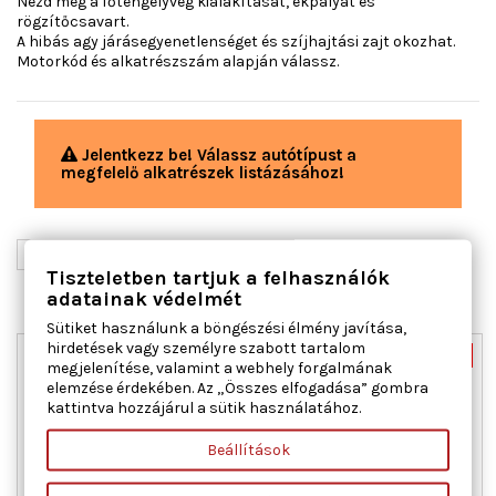
Nézd meg a főtengelyvég kialakítását, ékpályát és
rögzítőcsavart.
A hibás agy járásegyenetlenséget és szíjhajtási zajt okozhat.
Motorkód és alkatrészszám alapján válassz.
Jelentkezz be! Válassz autótípust a
megfelelő alkatrészek listázásához!

Relevancia
Tiszteletben tartjuk a felhasználók
adatainak védelmét
1-1 / 1 elem mutatása
Sütiket használunk a böngészési élmény javítása,
hirdetések vagy személyre szabott tartalom
Nincs-készleten
-55%
megjelenítése, valamint a webhely forgalmának
Új
elemzése érdekében. Az „Összes elfogadása” gombra
kattintva hozzájárul a sütik használatához.
Akciós!
Beállítások