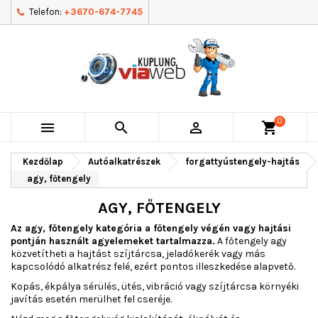
Telefon:
+3670-674-7745
0



shopping_cart
Kezdőlap
Autóalkatrészek
forgattyústengely-hajtás
agy, főtengely
AGY, FŐTENGELY
Az agy, főtengely kategória a főtengely végén vagy hajtási
pontján használt agyelemeket tartalmazza.
A főtengely agy
közvetítheti a hajtást szíjtárcsa, jeladókerék vagy más
kapcsolódó alkatrész felé, ezért pontos illeszkedése alapvető.
Kopás, ékpálya sérülés, ütés, vibráció vagy szíjtárcsa környéki
javítás esetén merülhet fel cseréje.