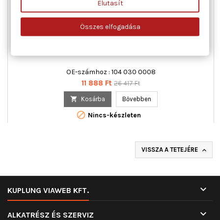
Elutasít
Összes elfogadása
TRUCKTEC AUTOMOTIVE 02.11.017 AGY, FŐTENGELY
MERCEDES-BENZ
OE-számhoz : 104 030 0008
Ár
Normál
11 888 Ft
26 417 Ft
ár

Kosárba
Bővebben

Nincs-készleten
VISSZA A TETEJÉRE


KUPLUNG VIAWEB KFT.

ALKATRÉSZ ÉS SZERVIZ