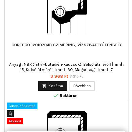
CORTECO 12010794B SZIMERING, VÍZSZIVATTYÚTENGELY
Anyag : NBR (nitril-butadién-kaucsuk), Belső átmérő 1 [mm] :
15, Külső átmérő 1 [mm] : 30, Magasság 1 [mm] : 7
Ár
Normál
3 968 Ft
7 215 Ft
ár

Kosárba
Bővebben

Raktáron
Nincs-készleten
Új
Akciós!