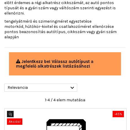
előtt érdemes a régi alkatrész cikkszámát, az autó pontos
típusát és a gyári szám vagy váltószám szerinti egyezést is
ellenőrizni.
tengelyátmérő és szimeringméret egyeztetése
motorkód, hűtőkör-kivitel és csatlakozóméret ellenőrzése
pontos beazonosítás autótípus, cikkszám vagy gyári szám
alapján
Jelentkezz be! Válassz autótípust a
megfelelő alkatrészek listázásához!

Relevancia
1-4 / 4 elem mutatása
Új
-45%
Akciós!