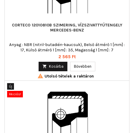
CORTECO 12010810B SZIMERING, VÍZSZIVATTYÚTENGELY
MERCEDES-BENZ
Anyag : NBR (nitril-butadién-kaucsuk), Belső átmérő 1 [mm] :
17, Külső átmérő 1 [mm] : 35, Magasság 1 [mm] : 7
Ár
2 565 Ft

Kosárba
Bővebben

Utolsó tételek a raktáron
Új
Akciós!