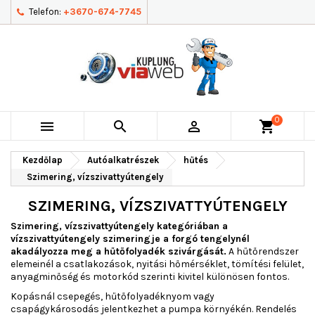
Telefon:
+3670-674-7745
0



shopping_cart
Kezdőlap
Autóalkatrészek
hűtés
Szimering, vízszivattyútengely
SZIMERING, VÍZSZIVATTYÚTENGELY
Szimering, vízszivattyútengely kategóriában a
vízszivattyútengely szimeringje a forgó tengelynél
akadályozza meg a hűtőfolyadék szivárgását.
A hűtőrendszer
elemeinél a csatlakozások, nyitási hőmérséklet, tömítési felület,
anyagminőség és motorkód szerinti kivitel különösen fontos.
Kopásnál csepegés, hűtőfolyadéknyom vagy
csapágykárosodás jelentkezhet a pumpa környékén. Rendelés