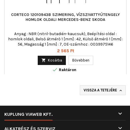
CORTECO 12010943B SZIMERING, VÍZSZIVATTYÚTENGELY
HOMLOK OLDALI MERCEDES-BENZ SKODA
Anyag : NBR (nitril-butadién-kaucsuk), Beépítési oldal :
homlok oldali, Belső átmérő 1 [mm] : 42, Külső átmérő 1 [mm] :
56, Magasság 1 [mm] : 7, OE-számhoz : 0039975146
Ár
2 565 Ft

Kosárba
Bővebben

Raktáron
VISSZA A TETEJÉRE


KUPLUNG VIAWEB KFT.

ALKATRÉSZ ÉS SZERVIZ