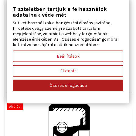
Tiszteletben tartjuk a felhasználók
adatainak védelmét
Sütiket használunk a böngészési élmény javítása,
hirdetések vagy személyre szabott tartalom
megjelenítése, valamint a webhely forgalmának
CORTECO 12010796B SZIMERING, VÍZSZIVATTYÚTENGELY
elemzése érdekében. Az „Összes elfogadása” gombra
VOLVO
kattintva hozzájárul a sütik használatához.
Anyag : NBR (nitril-butadién-kaucsuk), Belső átmérő 1 [mm] :
Beállítások
15, Külső átmérő 1 [mm] : 35, Magasság 1 [mm] : 7
Ár
2 030 Ft
Elutasít

Kosárba
Bővebben
Összes elfogadása

Nincs-készleten
Új
Akciós!