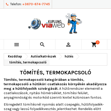
Telefon:
+3670-674-7745
0



shopping_cart
Kezdőlap
Autóalkatrészek
hűtés
tömítés, termokapcsoló
TÖMÍTÉS, TERMOKAPCSOLÓ
Tömítés, termokapcsoló kategóriában a tömítés,
termokapcsoló a hűtőköri csatlakozás környékén akadályozza
meg a hűtőfolyadék szivárgását.
A hűtőrendszer elemeinél a
csatlakozások, nyitási hőmérséklet, tömítési felület,
anyagminőség és motorkód szerinti kivitel különösen fontos.
Elöregedett tömítésnél nyomás alatt csepegés, hűtőfolyadék-
szag vagy lassú folyadékvesztés jelentkezhet. Rendelés előtt