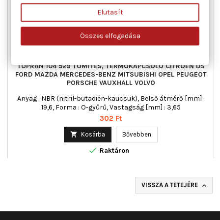
Elutasít
Összes elfogadása
TOPRAN 104 529 TÖMÍTÉS, TERMOKAPCSOLÓ CITROËN DS
FORD MAZDA MERCEDES-BENZ MITSUBISHI OPEL PEUGEOT
PORSCHE VAUXHALL VOLVO
Anyag : NBR (nitril-butadién-kaucsuk), Belső átmérő [mm] :
19,6, Forma : O-gyűrű, Vastagság [mm] : 3,65
Ár
302 Ft

Kosárba
Bővebben

Raktáron
VISSZA A TETEJÉRE
