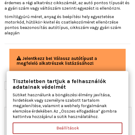
érdemes a régi alkatrész cikkszámát, az autó pontos típusát és
a gyári szám vagy váltószám szerinti egyezést is ellenőrizni.
tömítőgyűrű méret, anyag és beépítési hely egyeztetése
motorkód, hűtőkör-kivitel és csatlakozóméret ellenőrzése
pontos beazonosítás autótípus, cikkszám vagy gyári szám
alapján
Jelentkezz be! Válassz autótípust a
megfelelő alkatrészek listázásához!
Tiszteletben tartjuk a felhasználók

Relevancia
adatainak védelmét
Sütiket használunk a böngészési élmény javítása,
1-1 / 1 elem mutatása
hirdetések vagy személyre szabott tartalom
megjelenítése, valamint a webhely forgalmának
elemzése érdekében. Az „Összes elfogadása” gombra
Új
kattintva hozzájárul a sütik használatához.
Akciós!
Beállítások