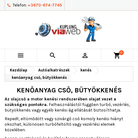
Telefon:
+3670-674-7745
0



shopping_cart
Kezdőlap
Autóalkatrészek
kenés
kenőanyag cső, bütyökkenés
KENŐANYAG CSŐ, BÜTYÖKKENÉS
Az olajcső a motor kenési rendszerében olajat vezet a
szükséges pontokra.
Felhasználástól függően turbó, vezérlés,
bütyökkenés vagy egyéb kenési ág ellátását biztosíthatja.
Repedt, eltömődött vagy szivárgó cső komoly kenési hiányt
okozhat, különösen turbófeltöltő vagy vezérlési elemek
közelében.