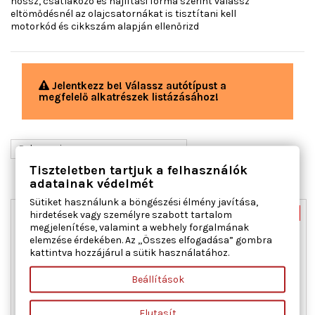
hossz, csatlakozó és hajlítási forma szerint válassz
eltömődésnél az olajcsatornákat is tisztítani kell
motorkód és cikkszám alapján ellenőrizd
Jelentkezz be! Válassz autótípust a
megfelelő alkatrészek listázásához!

Relevancia
Tiszteletben tartjuk a felhasználók
1-1 / 1 elem mutatása
adatainak védelmét
Sütiket használunk a böngészési élmény javítása,
Új
-40%
hirdetések vagy személyre szabott tartalom
megjelenítése, valamint a webhely forgalmának
Akciós!
elemzése érdekében. Az „Összes elfogadása” gombra
kattintva hozzájárul a sütik használatához.
Beállítások
Elutasít