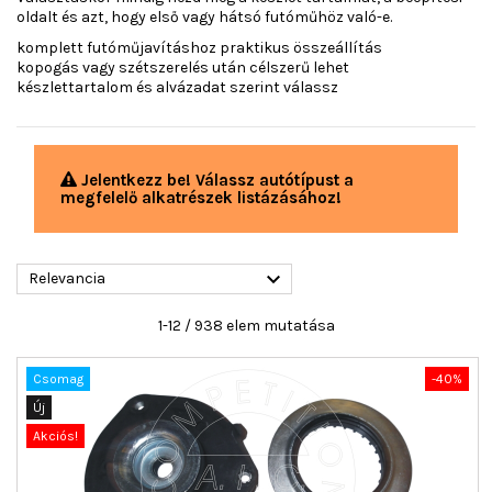
oldalt és azt, hogy első vagy hátsó futóműhöz való-e.
komplett futóműjavításhoz praktikus összeállítás
kopogás vagy szétszerelés után célszerű lehet
készlettartalom és alvázadat szerint válassz
Jelentkezz be! Válassz autótípust a
megfelelő alkatrészek listázásához!

Relevancia
1-12 / 938 elem mutatása
Csomag
-40%
Új
Akciós!