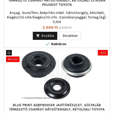
TÁMASZTÓ CSAPÁGY HÁTSÓTENGELY, KÉTOLDALI CITROËN
PEUGEOT TOYOTA
Anyag : Gumi/fém, Beépítési oldal : hátsótengely, kétoldali,
Kiegészítő cikk/kiegészítő info : Szerelőanyaggal, Tömeg [kg] :
0,104
Ár
Normál
2 996 Ft
3 525 Ft
ár

Kosárba
Bővebben

Raktáron
Új
-32%
Akciós!
BLUE PRINT ADBP800139 JAVÍTÓKÉSZLET, GÓLYALÁB
TÁMASZTÓ CSAPÁGY HÁTSÓTENGELY, KÉTOLDALI TOYOTA