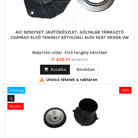
AIC 52507SET JAVÍTÓKÉSZLET, GÓLYALÁB TÁMASZTÓ
CSAPÁGY ELSŐ TENGELY KÉTOLDALI AUDI SEAT SKODA VW
Beépítési oldal : Első tengely kétoldali
Ár
Normál
11 439 Ft
19 065 Ft
ár

Kosárba
Bővebben

Utolsó tételek a raktáron
Csomag
-40%
Új
Akciós!