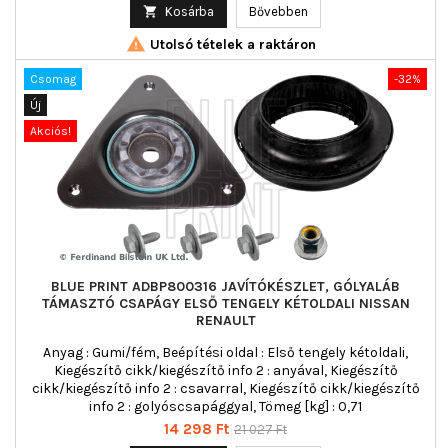
ár

Kosárba
Bővebben

Utolsó tételek a raktáron
Csomag
-32%
Új
Akciós!
BLUE PRINT ADBP800316 JAVÍTÓKÉSZLET, GÓLYALÁB
TÁMASZTÓ CSAPÁGY ELSŐ TENGELY KÉTOLDALI NISSAN
RENAULT
Anyag : Gumi/fém, Beépítési oldal : Első tengely kétoldali,
Kiegészítő cikk/kiegészítő info 2 : anyával, Kiegészítő
cikk/kiegészítő info 2 : csavarral, Kiegészítő cikk/kiegészítő
info 2 : golyóscsapággyal, Tömeg [kg] : 0,71
Ár
Normál
14 298 Ft
21 027 Ft