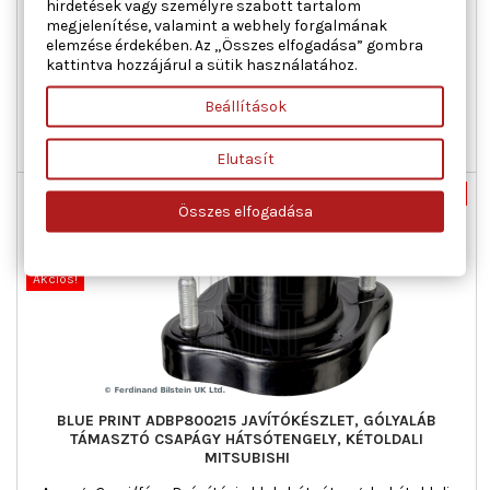
hirdetések vagy személyre szabott tartalom
Anyag : Gumi/fém, Beépítési oldal : Első tengely kétoldali,
megjelenítése, valamint a webhely forgalmának
Kiegészítő cikk/kiegészítő info 2 : golyóscsapággyal, Tömeg
elemzése érdekében. Az „Összes elfogadása” gombra
[kg] : 0,3
kattintva hozzájárul a sütik használatához.
Ár
Normál
7 042 Ft
10 356 Ft
Beállítások
ár

Kosárba
Bővebben

Utolsó tételek a raktáron
Elutasít
Nincs-készleten
-32%
Összes elfogadása
Csomag
Új
Akciós!
BLUE PRINT ADBP800215 JAVÍTÓKÉSZLET, GÓLYALÁB
TÁMASZTÓ CSAPÁGY HÁTSÓTENGELY, KÉTOLDALI
MITSUBISHI