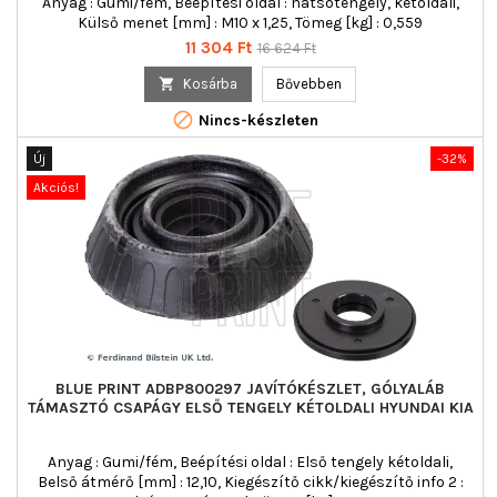
Anyag : Gumi/fém, Beépítési oldal : hátsótengely, kétoldali,
Külső menet [mm] : M10 x 1,25, Tömeg [kg] : 0,559
Ár
Normál
11 304 Ft
16 624 Ft
ár

Kosárba
Bővebben

Nincs-készleten
Új
-32%
Akciós!
BLUE PRINT ADBP800297 JAVÍTÓKÉSZLET, GÓLYALÁB
TÁMASZTÓ CSAPÁGY ELSŐ TENGELY KÉTOLDALI HYUNDAI KIA
Anyag : Gumi/fém, Beépítési oldal : Első tengely kétoldali,
Belső átmérő [mm] : 12,10, Kiegészítő cikk/kiegészítő info 2 :