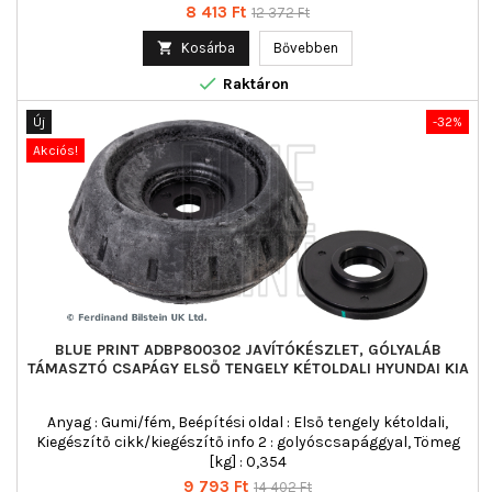
Ár
Normál
8 413 Ft
12 372 Ft
ár

Kosárba
Bővebben

Raktáron
Új
-32%
Akciós!
BLUE PRINT ADBP800302 JAVÍTÓKÉSZLET, GÓLYALÁB
TÁMASZTÓ CSAPÁGY ELSŐ TENGELY KÉTOLDALI HYUNDAI KIA
Anyag : Gumi/fém, Beépítési oldal : Első tengely kétoldali,
Kiegészítő cikk/kiegészítő info 2 : golyóscsapággyal, Tömeg
[kg] : 0,354
Ár
Normál
9 793 Ft
14 402 Ft