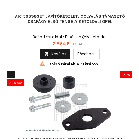
AIC 56898SET JAVÍTÓKÉSZLET, GÓLYALÁB TÁMASZTÓ
CSAPÁGY ELSŐ TENGELY KÉTOLDALI OPEL
Beépítési oldal : Első tengely kétoldali
Ár
Normál
7 884 Ft
13 140 Ft
ár

Kosárba
Bővebben

Utolsó tételek a raktáron
Új
-32%
Akciós!