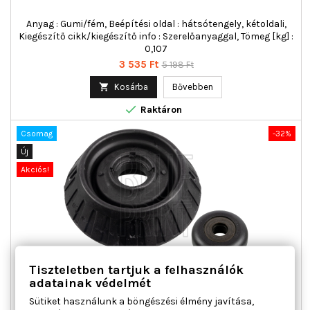
Anyag : Gumi/fém, Beépítési oldal : hátsótengely, kétoldali,
Kiegészítő cikk/kiegészítő info : Szerelőanyaggal, Tömeg [kg] :
0,107
Ár
Normál
3 535 Ft
5 198 Ft
ár

Kosárba
Bővebben

Raktáron
Csomag
-32%
Új
Akciós!
Tiszteletben tartjuk a felhasználók
BLUE PRINT ADBP800173 JAVÍTÓKÉSZLET, GÓLYALÁB
adatainak védelmét
TÁMASZTÓ CSAPÁGY ELSŐ TENGELY KÉTOLDALI HONDA
Sütiket használunk a böngészési élmény javítása,