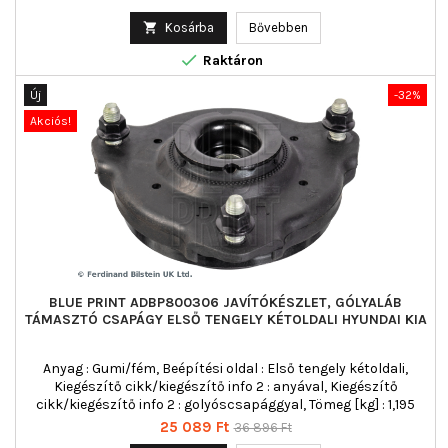
ár

Kosárba
Bővebben

Raktáron
Új
-32%
Akciós!
BLUE PRINT ADBP800306 JAVÍTÓKÉSZLET, GÓLYALÁB
TÁMASZTÓ CSAPÁGY ELSŐ TENGELY KÉTOLDALI HYUNDAI KIA
Anyag : Gumi/fém, Beépítési oldal : Első tengely kétoldali,
Kiegészítő cikk/kiegészítő info 2 : anyával, Kiegészítő
cikk/kiegészítő info 2 : golyóscsapággyal, Tömeg [kg] : 1,195
Ár
Normál
25 089 Ft
36 896 Ft