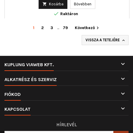
ár

Kosárba
Bővebben

Raktáron
1
2
3
…
79
Következő

VISSZA A TETEJÉRE


KUPLUNG VIAWEB KFT.

ALKATRÉSZ ÉS SZERVIZ

FIÓKOD

KAPCSOLAT
HÍRLEVÉL