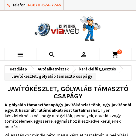
Telefon:
+3670-674-7745
0



shopping_cart
Kezdőlap
Autóalkatrészek
kerékfelfüggesztés
Javítókészlet, gólyaláb támasztó csapágy
JAVÍTÓKÉSZLET, GÓLYALÁB TÁMASZTÓ
CSAPÁGY
A gólyaláb támasztócsapágy javítókészlet több, egy javításnál
együtt használt futóműalkatrészt tartalmazhat.
Ilyen
készleteknél a cél, hogy a rögzítők, perselyek, csuklók vagy
tömítőelemek egyszerre, egymáshoz illeszkedve kerüljenek
cserére.
Választáskor mindig nézd meg a készlet tartalmát, a beépítési