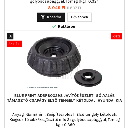
golyóscsapággyal, Tömeg [kg] : 0,324
Ár
Normál
8 049 Ft
11 837 Ft
ár

Kosárba
Bővebben

Raktáron
Új
-32%
Akciós!
BLUE PRINT ADBP800298 JAVÍTÓKÉSZLET, GÓLYALÁB
TÁMASZTÓ CSAPÁGY ELSŐ TENGELY KÉTOLDALI HYUNDAI KIA
Anyag : Gumi/fém, Beépítési oldal : Első tengely kétoldali,
Kiegészítő cikk/kiegészítő info 2 : golyóscsapággyal, Tömeg
[kg] : 0,360