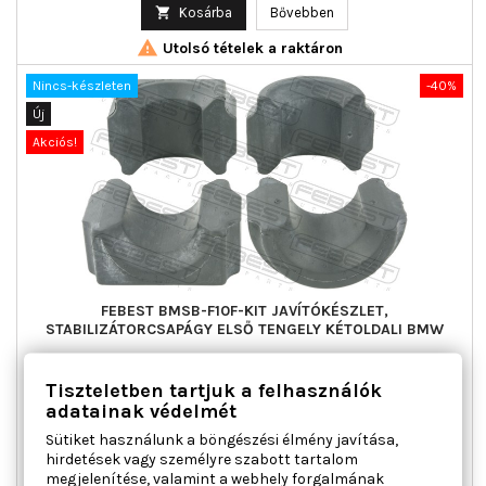
ár

Kosárba
Bővebben

Utolsó tételek a raktáron
Nincs-készleten
-40%
Új
Akciós!
FEBEST BMSB-F10F-KIT JAVÍTÓKÉSZLET,
STABILIZÁTORCSAPÁGY ELSŐ TENGELY KÉTOLDALI BMW
Beépítési oldal : Első tengely kétoldali, Csomagolási hossz
Tiszteletben tartjuk a felhasználók
[mm] : 8,0, Csomagolási magasság [cm] : 5,8, Csomagolási
adatainak védelmét
szélesség [cm] : 6,0, Tömeg [kg] : 0,253
Sütiket használunk a böngészési élmény javítása,
Ár
Normál
10 789 Ft
17 982 Ft
hirdetések vagy személyre szabott tartalom
ár
megjelenítése, valamint a webhely forgalmának

Kosárba
Bővebben