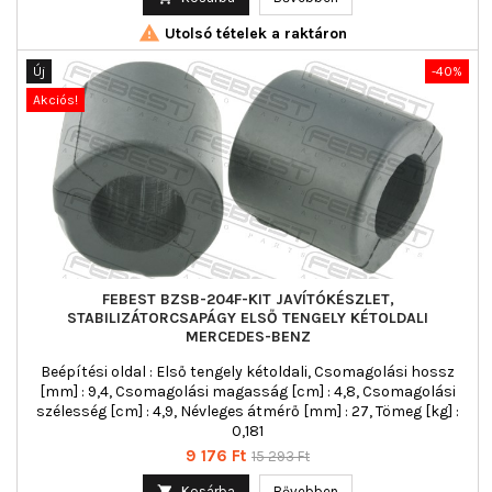

Utolsó tételek a raktáron
Új
-40%
Akciós!
FEBEST BZSB-204F-KIT JAVÍTÓKÉSZLET,
STABILIZÁTORCSAPÁGY ELSŐ TENGELY KÉTOLDALI
MERCEDES-BENZ
Beépítési oldal : Első tengely kétoldali, Csomagolási hossz
[mm] : 9,4, Csomagolási magasság [cm] : 4,8, Csomagolási
szélesség [cm] : 4,9, Névleges átmérő [mm] : 27, Tömeg [kg] :
0,181
Ár
Normál
9 176 Ft
15 293 Ft
ár

Kosárba
Bővebben