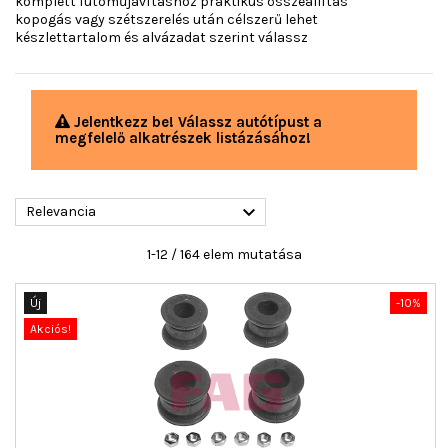
komplett futóműjavításhoz praktikus összeállítás
kopogás vagy szétszerelés után célszerű lehet
készlettartalom és alvázadat szerint válassz
Jelentkezz be! Válassz autótípust a
megfelelő alkatrészek listázásához!

Relevancia
1-12 / 164 elem mutatása
Új
-10%
Akciós!