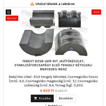

Utolsó tételek a raktáron
Új
-40%
Akciós!
FEBEST BZSB-221F-KIT JAVÍTÓKÉSZLET,
STABILIZÁTORCSAPÁGY ELSŐ TENGELY KÉTOLDALI
MERCEDES-BENZ
Beépítési oldal : Első tengely kétoldali, Csomagolási hossz
[mm] : 9,0, Csomagolási magasság [cm] : 5,1, Csomagolási
szélesség [cm] : 6,4, Tömeg [kg] : 0,203
Ár
Normál
4 839 Ft
8 065 Ft
ár

Kosárba
Bővebben
