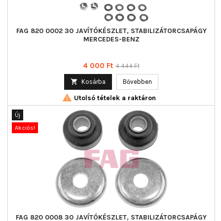
FAG 820 0002 30 JAVÍTÓKÉSZLET, STABILIZÁTORCSAPÁGY
MERCEDES-BENZ
Ár
Normál
4 000 Ft
4 444 Ft
ár

Kosárba
Bővebben

Utolsó tételek a raktáron
Új
Akciós!
FAG 820 0008 30 JAVÍTÓKÉSZLET, STABILIZÁTORCSAPÁGY