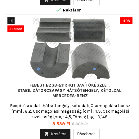

Raktáron
Új
-40%
Akciós!
FEBEST BZSB-211R-KIT JAVÍTÓKÉSZLET,
STABILIZÁTORCSAPÁGY HÁTSÓTENGELY, KÉTOLDALI
MERCEDES-BENZ
Beépítési oldal : hátsótengely, kétoldali, Csomagolási hossz
[mm] : 8,2, Csomagolási magasság [cm] : 4,3, Csomagolási
szélesség [cm] : 4,5, Tömeg [kg] : 0,148
Ár
Normál
3 539 Ft
5 898 Ft
ár

Kosárba
Bővebben