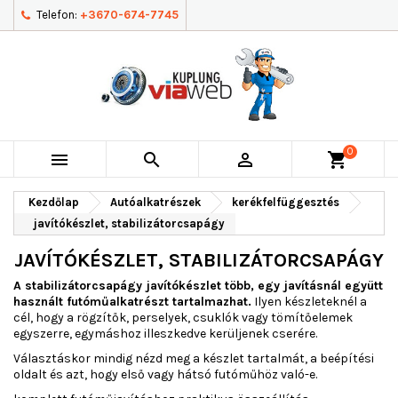
Telefon:
+3670-674-7745
0



shopping_cart
Kezdőlap
Autóalkatrészek
kerékfelfüggesztés
javítókészlet, stabilizátorcsapágy
JAVÍTÓKÉSZLET, STABILIZÁTORCSAPÁGY
A stabilizátorcsapágy javítókészlet több, egy javításnál együtt
használt futóműalkatrészt tartalmazhat.
Ilyen készleteknél a
cél, hogy a rögzítők, perselyek, csuklók vagy tömítőelemek
egyszerre, egymáshoz illeszkedve kerüljenek cserére.
Választáskor mindig nézd meg a készlet tartalmát, a beépítési
oldalt és azt, hogy első vagy hátsó futóműhöz való-e.