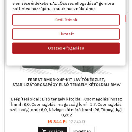
elemzése érdekében. Az „Összes elfogadása” gombra

Nincs-készleten
kattintva hozzájárul a sütik használatához.
Új
-40%
Beállítások
Akciós!
Elutasít
Összes elfogadása
FEBEST BMSB-X4F-KIT JAVÍTÓKÉSZLET,
STABILIZÁTORCSAPÁGY ELSŐ TENGELY KÉTOLDALI BMW
Beépítési oldal : Első tengely kétoldali, Csomagolási hossz
[mm] : 8,0, Csomagolási magasság [cm] : 5,7, Csomagolási
szélesség [cm] : 6,0, Névleges átmérő [mm] : 26, Tömeg [kg] :
0,262
Ár
Normál
16 344 Ft
27 240 Ft
ár

Kosárba
Bővebben