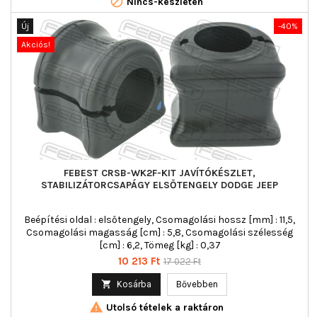

Nincs-készleten
Új
-40%
Akciós!
FEBEST CRSB-WK2F-KIT JAVÍTÓKÉSZLET,
STABILIZÁTORCSAPÁGY ELSŐTENGELY DODGE JEEP
Beépítési oldal : elsőtengely, Csomagolási hossz [mm] : 11,5,
Csomagolási magasság [cm] : 5,8, Csomagolási szélesség
[cm] : 6,2, Tömeg [kg] : 0,37
Ár
Normál
10 213 Ft
17 022 Ft
ár

Kosárba
Bővebben

Utolsó tételek a raktáron