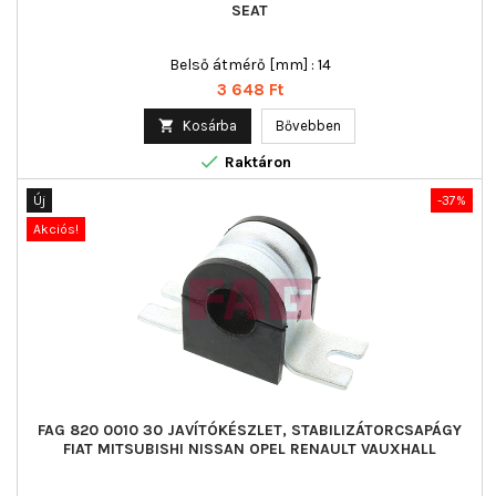
SEAT
Belső átmérő [mm] : 14
Ár
3 648 Ft

Kosárba
Bővebben

Raktáron
Új
-37%
Akciós!
FAG 820 0010 30 JAVÍTÓKÉSZLET, STABILIZÁTORCSAPÁGY
FIAT MITSUBISHI NISSAN OPEL RENAULT VAUXHALL