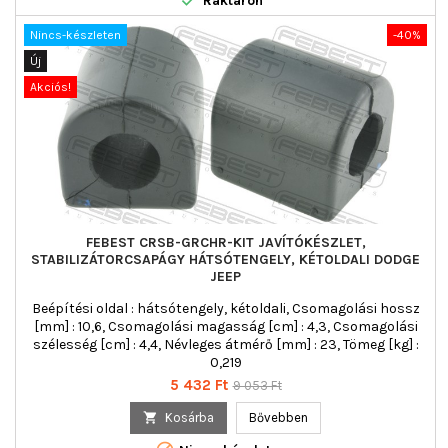
Raktáron
Nincs-készleten
-40%
Új
Akciós!
FEBEST CRSB-GRCHR-KIT JAVÍTÓKÉSZLET,
STABILIZÁTORCSAPÁGY HÁTSÓTENGELY, KÉTOLDALI DODGE
JEEP
Beépítési oldal : hátsótengely, kétoldali, Csomagolási hossz
[mm] : 10,6, Csomagolási magasság [cm] : 4,3, Csomagolási
szélesség [cm] : 4,4, Névleges átmérő [mm] : 23, Tömeg [kg] :
0,219
Ár
Normál
5 432 Ft
9 053 Ft
ár

Kosárba
Bővebben