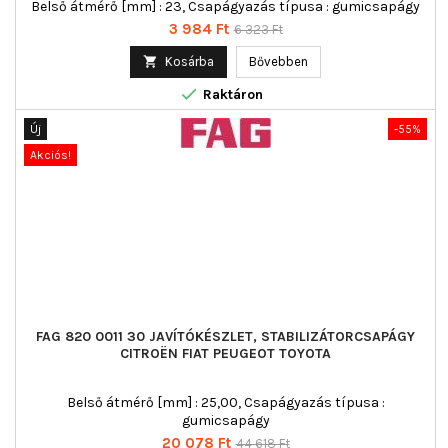
Belső átmérő [mm] : 23, Csapágyazás típusa : gumicsapágy
Ár
Normál
3 984 Ft
6 323 Ft
ár

Kosárba
Bővebben

Raktáron
Új
-55%
Akciós!
FAG 820 0011 30 JAVÍTÓKÉSZLET, STABILIZÁTORCSAPÁGY
CITROËN FIAT PEUGEOT TOYOTA
Belső átmérő [mm] : 25,00, Csapágyazás típusa :
gumicsapágy
Ár
Normál
20 078 Ft
44 618 Ft