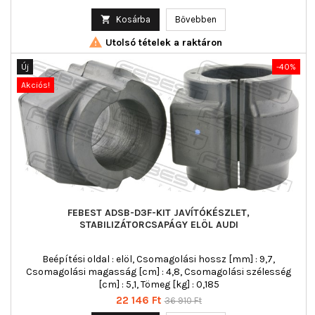
ár

Kosárba
Bővebben

Utolsó tételek a raktáron
Új
-40%
Akciós!
FEBEST ADSB-D3F-KIT JAVÍTÓKÉSZLET,
STABILIZÁTORCSAPÁGY ELÖL AUDI
Beépítési oldal : elöl, Csomagolási hossz [mm] : 9,7,
Csomagolási magasság [cm] : 4,8, Csomagolási szélesség
[cm] : 5,1, Tömeg [kg] : 0,185
Ár
Normál
22 146 Ft
36 910 Ft