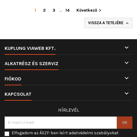
1
2
3
…
14
Következő

VISSZA A TETEJÉRE


KUPLUNG VIAWEB KFT.

ALKATRÉSZ ÉS SZERVIZ

FIÓKOD

KAPCSOLAT
HÍRLEVÉL
Elfogadom az ÁSZF-ben leírt adatvédelmi szabályokat