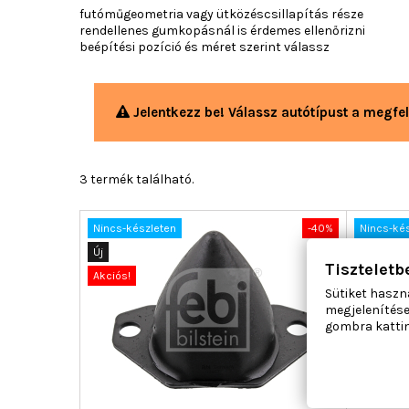
futóműgeometria vagy ütközéscsillapítás része
rendellenes gumkopásnál is érdemes ellenőrizni
beépítési pozíció és méret szerint válassz
Jelentkezz be! Válassz autótípust a megfel
3 termék található.
Nincs-készleten
-40%
Nincs-ké
Új
Új
Tiszteletb
Akciós!
Akciós!
Sütiket haszn
megjelenítése
gombra kattin