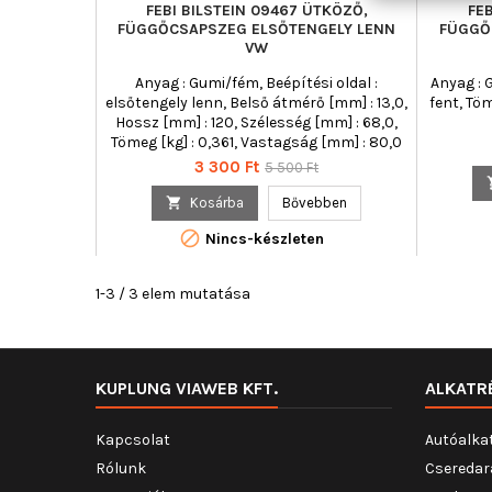
FEBI BILSTEIN 09467 ÜTKÖZŐ,
FE
FÜGGŐCSAPSZEG ELSŐTENGELY LENN
FÜGGŐ
VW
Anyag : Gumi/fém, Beépítési oldal :
Anyag : G
elsőtengely lenn, Belső átmérő [mm] : 13,0,
fent, Tö
Hossz [mm] : 120, Szélesség [mm] : 68,0,
Tömeg [kg] : 0,361, Vastagság [mm] : 80,0
Ár
Normál
3 300 Ft
5 500 Ft
ár

Kosárba
Bővebben

Nincs-készleten
1-3 / 3 elem mutatása
KUPLUNG VIAWEB KFT.
ALKATR
Kapcsolat
Autóalka
Rólunk
Cseredar