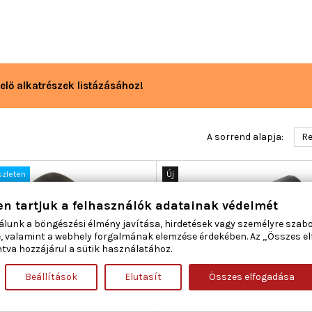
elő alkatrészek listázásához!
A sorrend alapja:
Re
szleten
Új
Akciós!
en tartjuk a felhasználók adatainak védelmét
álunk a böngészési élmény javítása, hirdetések vagy személyre szab
, valamint a webhely forgalmának elemzése érdekében. Az „Összes e
tva hozzájárul a sütik használatához.
Beállítások
Elutasít
Összes elfogadása