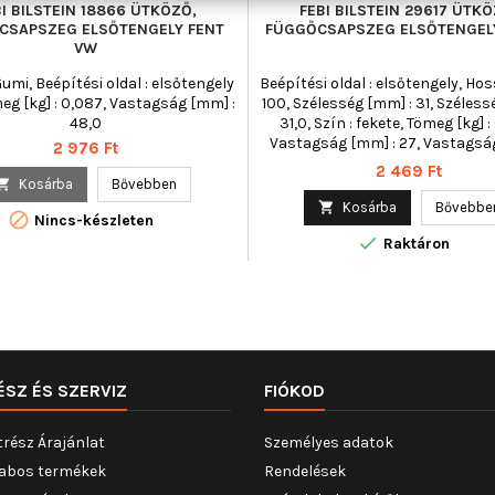
BI BILSTEIN 18866 ÜTKÖZŐ,
FEBI BILSTEIN 29617 ÜTKÖ
CSAPSZEG ELSŐTENGELY FENT
FÜGGŐCSAPSZEG ELSŐTENGEL
VW
umi, Beépítési oldal : elsőtengely
Beépítési oldal : elsőtengely, Ho
meg [kg] : 0,087, Vastagság [mm] :
100, Szélesség [mm] : 31, Széless
48,0
31,0, Szín : fekete, Tömeg [kg] :
Vastagság [mm] : 27, Vastagsá
Ár
2 976 Ft
27,0
Ár
2 469 Ft

Kosárba
Bővebben

Kosárba
Bővebbe

Nincs-készleten

Raktáron
ÉSZ ÉS SZERVIZ
FIÓKOD
trész Árajánlat
Személyes adatok
abos termékek
Rendelések