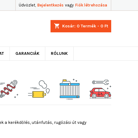
Üdvözlet,
Bejelentkezés
vagy
Fiók létrehozása
shopping_cart
Kosár:
0
Termék - 0 Ft
AT
GARANCIÁK
RÓLUNK
k a kerékdőlés, utánfutás, rugózási út vagy