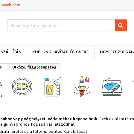
viaweb.com

SZÁLLÍTÁS
KUPLUNG JAVÍTÁS ÉS CSERE
ÜGYFÉLSZOLGÁL
s
Ütköző, függőcsapszeg
ásához vagy véghelyzeti védelméhez kapcsolódik.
Ezek az alkatrésze
k a gumiabroncs kopásán is látszódhat.
 furatméretet és a futómű pontos kialakítását.