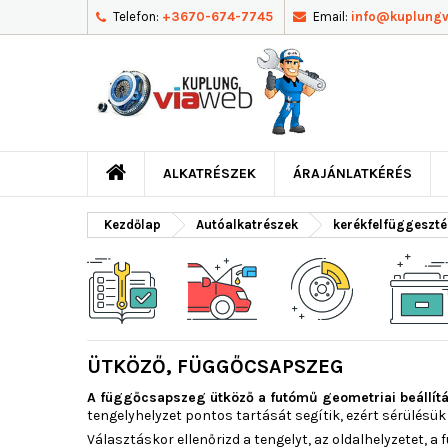
Telefon:
+3670-674-7745
Email:
info@kuplung
ALKATRÉSZEK
ÁRAJÁNLATKÉRÉS
Kezdőlap
Autóalkatrészek
kerékfelfüggeszté
ÜTKÖZŐ, FÜGGŐCSAPSZEG
A függőcsapszeg ütköző a futómű geometriai beállít
tengelyhelyzet pontos tartását segítik, ezért sérülésü
Választáskor ellenőrizd a tengelyt, az oldalhelyzetet, a