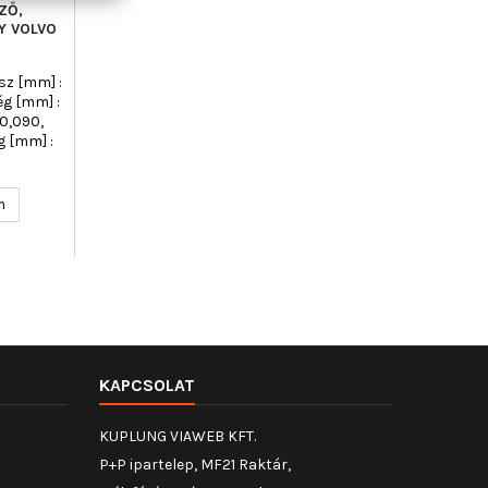
ZŐ,
Y VOLVO
ssz [mm] :
ég [mm] :
 0,090,
g [mm] :
n
KAPCSOLAT
KUPLUNG VIAWEB KFT.
P+P ipartelep, MF21 Raktár,