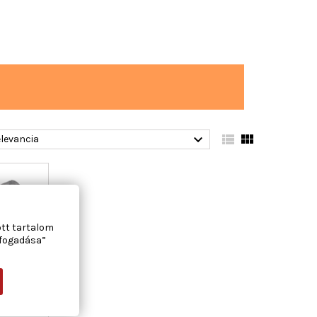



levancia
ott tartalom
lfogadása”