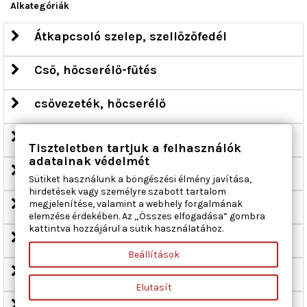
Alkategóriák
Átkapcsoló szelep, szellőzőfedél
Cső, hőcserélő-fűtés
csővezeték, hőcserélő
ellenállás, belső tér szellőzés
Tiszteletben tartjuk a felhasználók
adatainak védelmét
Fűtéscső
Sütiket használunk a böngészési élmény javítása,
hirdetések vagy személyre szabott tartalom
Hőcserélő, belső tér fűtés
megjelenítése, valamint a webhely forgalmának
elemzése érdekében. Az „Összes elfogadása” gombra
kattintva hozzájárul a sütik használatához.
hűtőfolyadék-szabályozó szelep
Beállítások
Izzító, elektr. fűtés
Elutasít
kábeljavító készlet, belső tér ventilátor