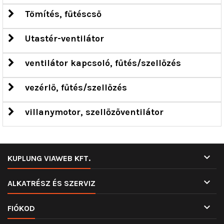
Tömítés, fűtéscső
Utastér-ventilátor
ventilátor kapcsoló, fűtés/szellőzés
vezérlő, fűtés/szellőzés
villanymotor, szellőzőventilátor

KUPLUNG VIAWEB KFT.

ALKATRÉSZ ÉS SZERVIZ

FIÓKOD