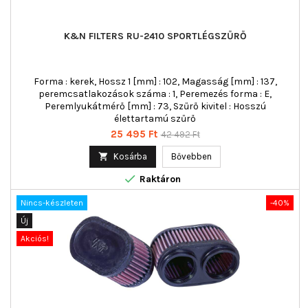
K&N FILTERS RU-2410 SPORTLÉGSZŰRŐ
Forma : kerek, Hossz 1 [mm] : 102, Magasság [mm] : 137,
peremcsatlakozások száma : 1, Peremezés forma : E,
Peremlyukátmérő [mm] : 73, Szűrő kivitel : Hosszú
élettartamú szűrő
Ár
Normál
25 495 Ft
42 492 Ft
ár

Kosárba
Bővebben

Raktáron
Nincs-készleten
-40%
Új
Akciós!