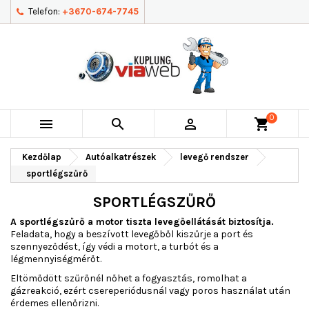
Telefon:
+3670-674-7745
0



shopping_cart
Kezdőlap
Autóalkatrészek
levegő rendszer
sportlégszűrő
SPORTLÉGSZŰRŐ
A sportlégszűrő a motor tiszta levegőellátását biztosítja.
Feladata, hogy a beszívott levegőből kiszűrje a port és
szennyeződést, így védi a motort, a turbót és a
légmennyiségmérőt.
Eltömődött szűrőnél nőhet a fogyasztás, romolhat a
gázreakció, ezért csereperiódusnál vagy poros használat után
érdemes ellenőrizni.