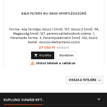
K&N FILTERS RU-3600 SPORTLÉGSZŰRŐ
Forma : kúp formájú, Hossz 1 [mm] : 137, Hossz 2 [mm] : 114,
Magasság [mm] : 127, peremcsatlakozások száma : 1,
Peremezés forma : E, Peremlyukátmérő [mm] : 102, Szűrő
kivitel : Hosszú élettartamú szűrő
Ár
Normál
27 092 Ft
45 153 Ft
ár

Kosárba
Bővebben

Utolsó tételek a raktáron
VISSZA A TETEJÉRE


KUPLUNG VIAWEB KFT.