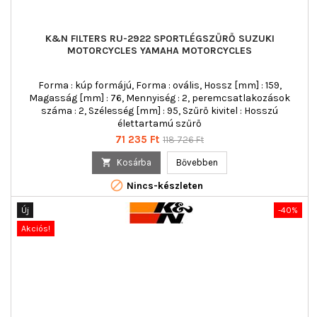
K&N FILTERS RU-2922 SPORTLÉGSZŰRŐ SUZUKI
MOTORCYCLES YAMAHA MOTORCYCLES
Forma : kúp formájú, Forma : ovális, Hossz [mm] : 159,
Magasság [mm] : 76, Mennyiség : 2, peremcsatlakozások
száma : 2, Szélesség [mm] : 95, Szűrő kivitel : Hosszú
élettartamú szűrő
Ár
Normál
71 235 Ft
118 726 Ft
ár

Kosárba
Bővebben

Nincs-készleten
Új
-40%
Akciós!