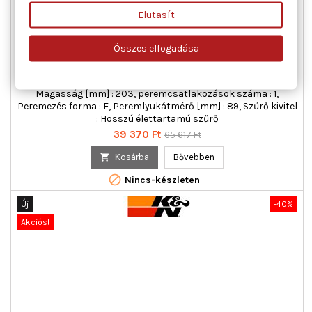
Elutasít
K&N FILTERS RU-1045 SPORTLÉGSZŰRŐ
Összes elfogadása
Forma : kúp formájú, Hossz 1 [mm] : 140, Hossz 2 [mm] : 102,
Magasság [mm] : 203, peremcsatlakozások száma : 1,
Peremezés forma : E, Peremlyukátmérő [mm] : 89, Szűrő kivitel
: Hosszú élettartamú szűrő
Ár
Normál
39 370 Ft
65 617 Ft
ár

Kosárba
Bővebben

Nincs-készleten
Új
-40%
Akciós!