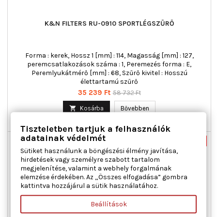
K&N FILTERS RU-0910 SPORTLÉGSZŰRŐ
Forma : kerek, Hossz 1 [mm] : 114, Magasság [mm] : 127,
peremcsatlakozások száma : 1, Peremezés forma : E,
Peremlyukátmérő [mm] : 68, Szűrő kivitel : Hosszú
élettartamú szűrő
Ár
Normál
35 239 Ft
58 732 Ft
ár

Kosárba
Bővebben

Utolsó tételek a raktáron
Tiszteletben tartjuk a felhasználók
adatainak védelmét
Nincs-készleten
-40%
Sütiket használunk a böngészési élmény javítása,
Új
hirdetések vagy személyre szabott tartalom
Akciós!
megjelenítése, valamint a webhely forgalmának
elemzése érdekében. Az „Összes elfogadása” gombra
kattintva hozzájárul a sütik használatához.
Beállítások