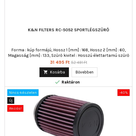
K&N FILTERS RC-5052 SPORTLÉGSZŰRŐ
Forma : kúp formájú, Hossz 1 [mm] : 168, Hossz 2 [mm] : 60,
Magasság [mm] : 133, Szűrő kivitel : Hosszú élettartamú szűrő
Ár
Normál
31 495 Ft
52 491 Ft
ár

Kosárba
Bővebben

Raktáron
Nincs-készleten
-40%
Új
Akciós!