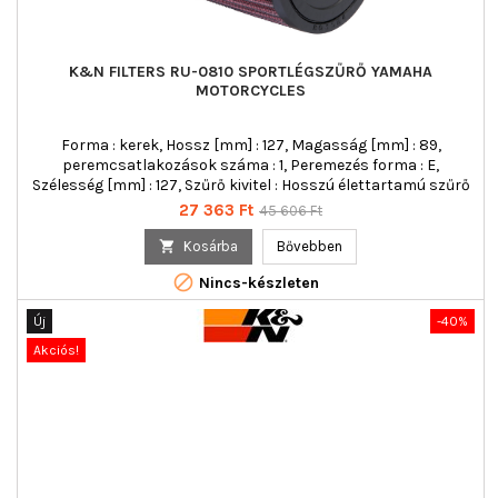
K&N FILTERS RU-0810 SPORTLÉGSZŰRŐ YAMAHA
MOTORCYCLES
Forma : kerek, Hossz [mm] : 127, Magasság [mm] : 89,
peremcsatlakozások száma : 1, Peremezés forma : E,
Szélesség [mm] : 127, Szűrő kivitel : Hosszú élettartamú szűrő
Ár
Normál
27 363 Ft
45 606 Ft
ár

Kosárba
Bővebben

Nincs-készleten
Új
-40%
Akciós!