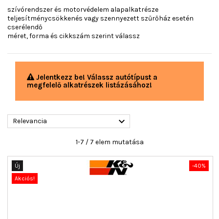
szívórendszer és motorvédelem alapalkatrésze
teljesítménycsökkenés vagy szennyezett szűrőház esetén
cserélendő
méret, forma és cikkszám szerint válassz
Jelentkezz be! Válassz autótípust a
megfelelő alkatrészek listázásához!

Relevancia
1-7 / 7 elem mutatása
Új
-40%
Akciós!