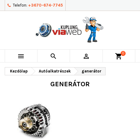
Telefon:
+3670-674-7745
0



shopping_cart
Kezdőlap
Autóalkatrészek
generátor
GENERÁTOR