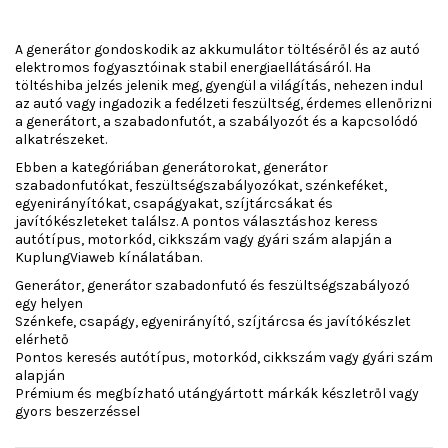
A generátor gondoskodik az akkumulátor töltéséről és az autó
elektromos fogyasztóinak stabil energiaellátásáról. Ha
töltéshiba jelzés jelenik meg, gyengül a világítás, nehezen indul
az autó vagy ingadozik a fedélzeti feszültség, érdemes ellenőrizni
a generátort, a szabadonfutót, a szabályozót és a kapcsolódó
alkatrészeket.
Ebben a kategóriában generátorokat, generátor
szabadonfutókat, feszültségszabályozókat, szénkeféket,
egyenirányítókat, csapágyakat, szíjtárcsákat és
javítókészleteket találsz. A pontos választáshoz keress
autótípus, motorkód, cikkszám vagy gyári szám alapján a
KuplungViaweb kínálatában.
Generátor, generátor szabadonfutó és feszültségszabályozó
egy helyen
Szénkefe, csapágy, egyenirányító, szíjtárcsa és javítókészlet
elérhető
Pontos keresés autótípus, motorkód, cikkszám vagy gyári szám
alapján
Prémium és megbízható utángyártott márkák készletről vagy
gyors beszerzéssel