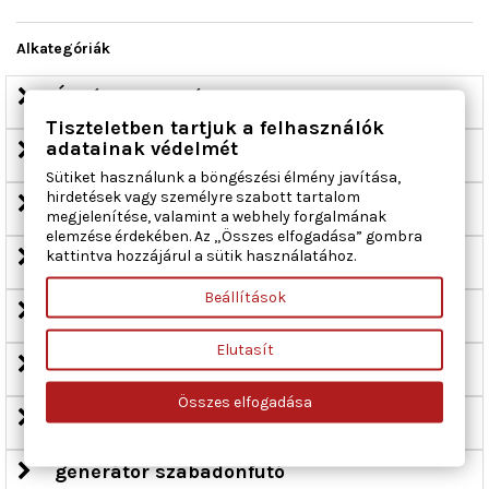
Alkategóriák
Állvány, generátor
Tiszteletben tartjuk a felhasználók
adatainak védelmét
csapágy, generátor
Sütiket használunk a böngészési élmény javítása,
hirdetések vagy személyre szabott tartalom
diódatartó, generátor
megjelenítése, valamint a webhely forgalmának
elemzése érdekében. Az „Összes elfogadása” gombra
egyenirányító, generátor
kattintva hozzájárul a sütik használatához.
Beállítások
Feszítőcsavar, generátortartó
Elutasít
forgórész, generátor
Összes elfogadása
generátor
generátor szabadonfutó