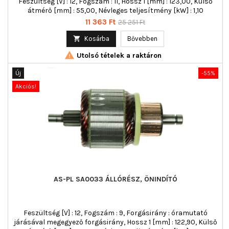
Feszültség [V] : 12, Fogszám : 11, Hossz 1 [mm] : 123,00, Külső
átmérő [mm] : 55,00, Névleges teljesítmény [kW] : 1,10
Ár
Normál
11 363 Ft
25 251 Ft
ár

Kosárba
Bővebben

Utolsó tételek a raktáron
Új
-55%
Akciós!
AS-PL SA0033 ÁLLÓRÉSZ, ÖNINDÍTÓ
Feszültség [V] : 12, Fogszám : 9, Forgásirány : óramutató
járásával megegyező forgásirány, Hossz 1 [mm] : 122,90, Külső