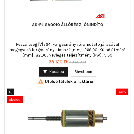
AS-PL SA0010 ÁLLÓRÉSZ, ÖNINDÍTÓ
Feszültség [V] : 24, Forgásirány : óramutató járásával
megegyező forgásirány, Hossz 1 [mm] : 269,90, Külső átmérő
[mm] : 82,90, Névleges teljesítmény [kW] : 5,50
Ár
Normál
33 120 Ft
73 600 Ft
ár

Kosárba
Bővebben

Utolsó tételek a raktáron
Új
-55%
Akciós!