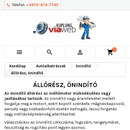
Telefon:
+3670-674-7745
0



shopping_cart
Kezdőlap
Autóalkatrészek
önindító
állórész, önindító
ÁLLÓRÉSZ, ÖNINDÍTÓ
Az önindító állórész az indítómotor működéséhez vagy
javításához tartozik.
Az önindító nagy áramfelvétel mellett
forgatja meg a motort, ezért kopott szénkefe, mágneskapcsoló,
persely vagy szabadonfutó esetén kattogás, lassú forgatás
vagy indításképtelenség jelentkezhet.
Választáskor az önindító cikkszáma, fogszám, tengelyméret,
feszültség és rögzítési pont legyen azonos.