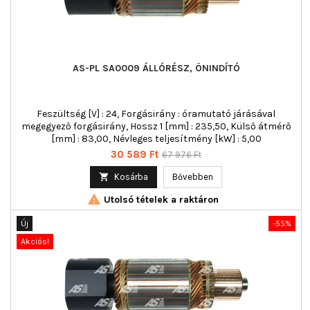
AS-PL SA0009 ÁLLÓRÉSZ, ÖNINDÍTÓ
Feszültség [V] : 24, Forgásirány : óramutató járásával
megegyező forgásirány, Hossz 1 [mm] : 235,50, Külső átmérő
[mm] : 83,00, Névleges teljesítmény [kW] : 5,00
Ár
Normál
30 589 Ft
67 976 Ft
ár

Kosárba
Bővebben

Utolsó tételek a raktáron
Új
-55%
Akciós!