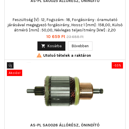
AS-PL SA0025 ÁLLÓRÉSZ, ÖNINDÍTÓ
Feszültség [V] : 12, Fogszám : 18, Forgásirány : óramutató
járásával megegyező forgásirány, Hossz 1 [mm] : 158,00, Külső
átmérő [mm] : 50,00, Névleges teljesítmény [kW] : 2,20
Ár
Normál
10 659 Ft
23 688 Ft
ár

Kosárba
Bővebben

Utolsó tételek a raktáron
Új
-55%
Akciós!
AS-PL SA0026 ÁLLÓRÉSZ, ÖNINDÍTÓ