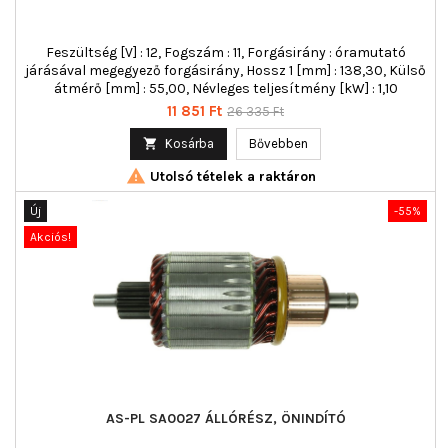
Feszültség [V] : 12, Fogszám : 11, Forgásirány : óramutató
járásával megegyező forgásirány, Hossz 1 [mm] : 138,30, Külső
átmérő [mm] : 55,00, Névleges teljesítmény [kW] : 1,10
Ár
Normál
11 851 Ft
26 335 Ft
ár

Kosárba
Bővebben

Utolsó tételek a raktáron
Új
-55%
Akciós!
AS-PL SA0027 ÁLLÓRÉSZ, ÖNINDÍTÓ