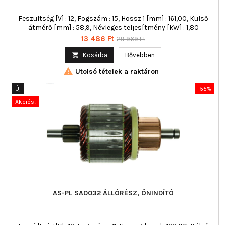
Feszültség [V] : 12, Fogszám : 15, Hossz 1 [mm] : 161,00, Külső
átmérő [mm] : 58,9, Névleges teljesítmény [kW] : 1,80
Ár
Normál
13 486 Ft
29 969 Ft
ár

Kosárba
Bővebben

Utolsó tételek a raktáron
Új
-55%
Akciós!
AS-PL SA0032 ÁLLÓRÉSZ, ÖNINDÍTÓ