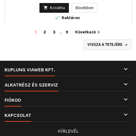
ár

Kosárba
Bővebben

Raktáron
1
2
3
…
9
Következő

VISSZA A TETEJÉRE


KUPLUNG VIAWEB KFT.

ALKATRÉSZ ÉS SZERVIZ

FIÓKOD

KAPCSOLAT
HÍRLEVÉL