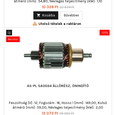
átmérő [mm] : 54,80, Névleges teljesítmény [kW] : 1,10
Ár
Normál
10 338 Ft
22 974 Ft
ár

Kosárba
Bővebben

Utolsó tételek a raktáron
Új
-55%
Akciós!
AS-PL SA0034 ÁLLÓRÉSZ, ÖNINDÍTÓ
Feszültség [V] : 12, Fogszám : 16, Hossz 1 [mm] : 149,00, Külső
átmérő [mm] : 59,00, Névleges teljesítmény [kW] : 2,00
Ár
Normál
13 073 Ft
29 050 Ft