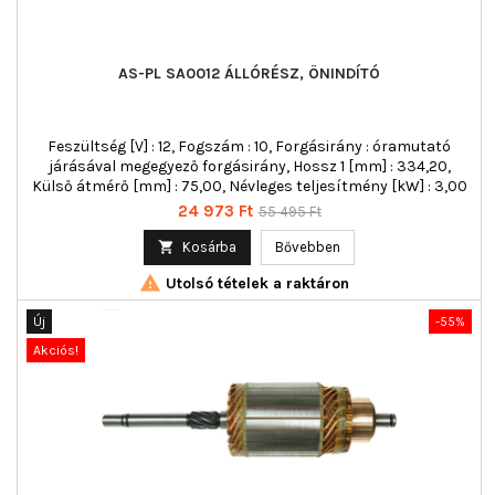
AS-PL SA0012 ÁLLÓRÉSZ, ÖNINDÍTÓ
Feszültség [V] : 12, Fogszám : 10, Forgásirány : óramutató
járásával megegyező forgásirány, Hossz 1 [mm] : 334,20,
Külső átmérő [mm] : 75,00, Névleges teljesítmény [kW] : 3,00
Ár
Normál
24 973 Ft
55 495 Ft
ár

Kosárba
Bővebben

Utolsó tételek a raktáron
Új
-55%
Akciós!