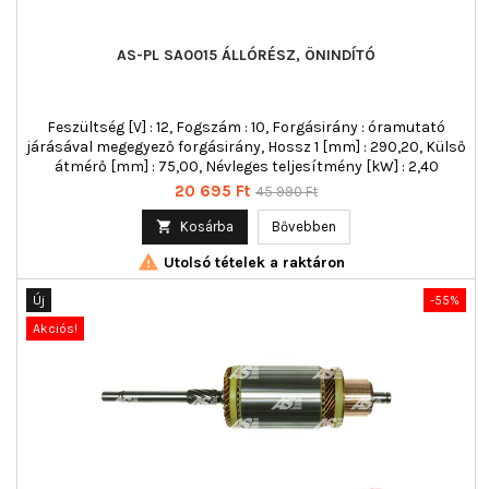
AS-PL SA0015 ÁLLÓRÉSZ, ÖNINDÍTÓ
Feszültség [V] : 12, Fogszám : 10, Forgásirány : óramutató
járásával megegyező forgásirány, Hossz 1 [mm] : 290,20, Külső
átmérő [mm] : 75,00, Névleges teljesítmény [kW] : 2,40
Ár
Normál
20 695 Ft
45 990 Ft
ár

Kosárba
Bővebben

Utolsó tételek a raktáron
Új
-55%
Akciós!