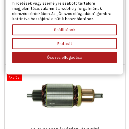
hirdetések vagy személyre szabott tartalom
AS-PL SA0017 ÁLLÓRÉSZ, ÖNINDÍTÓ
megjelenítése, valamint a webhely forgalmának
elemzése érdekében. Az „Összes elfogadása” gombra
kattintva hozzájárul a sütik használatához.
Feszültség [V] : 12, Fogszám : 10, Forgásirány : óramutató
járásával megegyező forgásirány, Hossz 1 [mm] : 337,40,
Beállítások
Külső átmérő [mm] : 75,00, Névleges teljesítmény [kW] : 3,00
Ár
Normál
26 065 Ft
57 923 Ft
Elutasít
ár

Kosárba
Bővebben
Összes elfogadása

Utolsó tételek a raktáron
Új
-55%
Akciós!