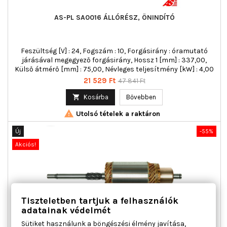
AS-PL SA0016 ÁLLÓRÉSZ, ÖNINDÍTÓ
Feszültség [V] : 24, Fogszám : 10, Forgásirány : óramutató
járásával megegyező forgásirány, Hossz 1 [mm] : 337,00,
Külső átmérő [mm] : 75,00, Névleges teljesítmény [kW] : 4,00
Ár
Normál
21 529 Ft
47 841 Ft
ár

Kosárba
Bővebben

Utolsó tételek a raktáron
Új
-55%
Akciós!
Tiszteletben tartjuk a felhasználók
adatainak védelmét
Sütiket használunk a böngészési élmény javítása,