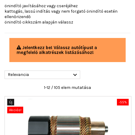
önindító javításához vagy cseréjéhez
kattogás, lassú indítás vagy nem forgató önindító esetén
ellenőrizendő
önindító cikkszám alapján válassz
Jelentkezz be! Válassz autótípust a
megfelelő alkatrészek listázásához!

Relevancia
1-12 / 105 elem mutatása
Új
-55%
Akciós!