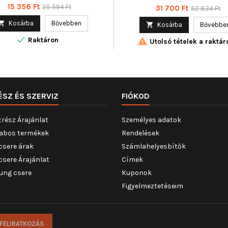
cikkszám : 3078261
Ár
Normál
15 356 Ft
25 594 Ft
Ár
Normál
31 700 Ft
52 834 Ft
ár
ár

Kosárba
Bővebben

Kosárba
Bővebbe

Raktáron

Utolsó tételek a raktár
ÉSZ ÉS SZERVIZ
FIÓKOD
trész Árajánlat
Személyes adatok
abos termékek
Rendelések
csere árak
Számlahelyesbítők
csere Árajánlat
Címek
ung csere
Kuponok
Figyelmeztetéseim