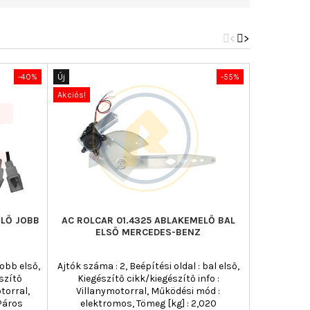
<
>
-40%
Új
-55%
Nincs-készle
Akciós!
Új
Akciós!
LŐ JOBB
AC ROLCAR 01.4325 ABLAKEMELŐ BAL
MAGNET
ELSŐ MERCEDES-BENZ
ABLAK
jobb első,
Ajtók száma : 2, Beépítési oldal : bal első,
Ajtók száma 
szítő
Kiegészítő cikk/kiegészítő info :
Kiegész
torral,
Villanymotorral, Működési mód :
Villanym
Páros
elektromos, Tömeg [kg] : 2,020