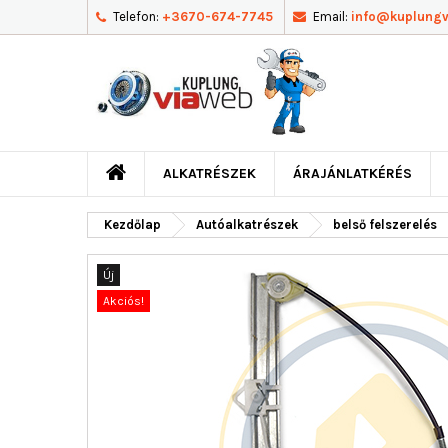
Telefon:
+3670-674-7745
Email:
info@kuplung
ALKATRÉSZEK
ÁRAJÁNLATKÉRÉS
Kezdőlap
Autóalkatrészek
belső felszerelés
Új
Akciós!