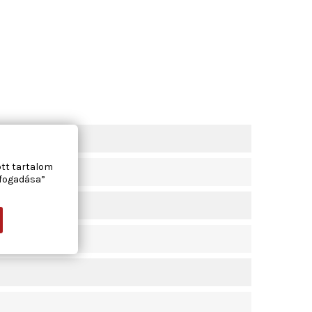
ott tartalom
lfogadása”