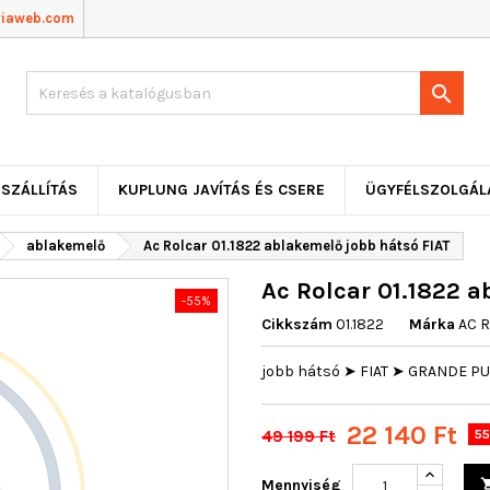
viaweb.com

SZÁLLÍTÁS
KUPLUNG JAVÍTÁS ÉS CSERE
ÜGYFÉLSZOLGÁL
ablakemelő
Ac Rolcar 01.1822 ablakemelő jobb hátsó FIAT
Ac Rolcar 01.1822 a
-55%
Cikkszám
01.1822
Márka
AC 
jobb hátsó ➤ FIAT ➤ GRANDE PU
22 140 Ft
49 199 Ft
55
Mennyiség