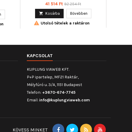
Ár
Normál
41 514 Ft
92 254 Ft
ár

Kosárba
Bővebben

n

Utolsó tételek a raktáron
on
KAPCSOLAT
KUPLUNG VIAWEB KFT.
P+P ipartelep, MF21 Raktár,
Mélyfúró u. 3/A, 1151 Budapest
Telefon:
+3670-674-7745
Email:
info@kuplungviaweb.com
KÖVESS MINKET