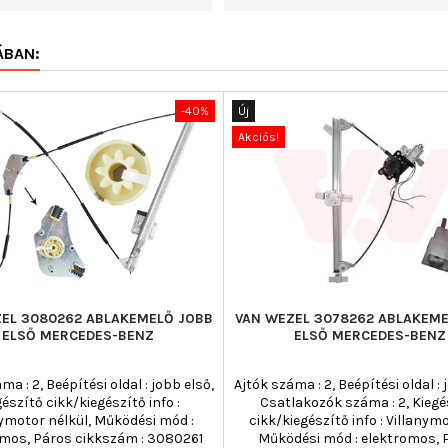
ÁBAN:
-40%
Új
Akciós!
EL 3080262 ABLAKEMELŐ JOBB
VAN WEZEL 3078262 ABLAKEME
ELSŐ MERCEDES-BENZ
ELSŐ MERCEDES-BENZ
ma : 2, Beépítési oldal : jobb első,
Ajtók száma : 2, Beépítési oldal : 
gészítő cikk/kiegészítő info :
Csatlakozók száma : 2, Kiegé
nymotor nélkül, Működési mód :
cikk/kiegészítő info : Villanymo
omos, Páros cikkszám : 3080261
Működési mód : elektromos, 