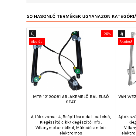
50 HASONLÓ TERMÉKEK UGYANAZON KATEGÓRI
Új
-25%
Új
Akciós!
Akciós!
MTR 12120081 ABLAKEMELŐ BAL ELSŐ
VAN WEZ
SEAT
Ajtók száma : 4, Beépítési oldal : bal első,
Ajtók szá
Kiegészítő cikk/kiegészítő info :
Kie
Villanymotor nélkül, Működési mód :
Villa
elektromos
elektr