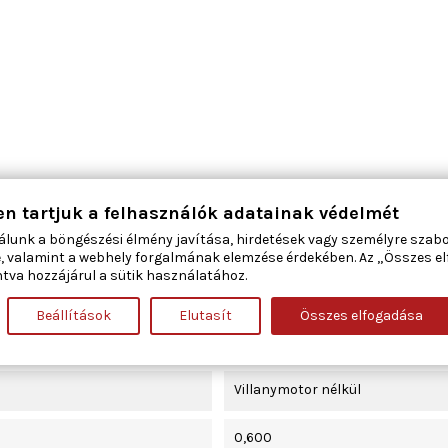
komfort funkcióval
en tartjuk a felhasználók adatainak védelmét
álunk a böngészési élmény javítása, hirdetések vagy személyre szab
jobb hátsó
, valamint a webhely forgalmának elemzése érdekében. Az „Összes e
tva hozzájárul a sütik használatához.
4
Beállítások
Elutasít
Összes elfogadása
elektromos
Villanymotor nélkül
0,600