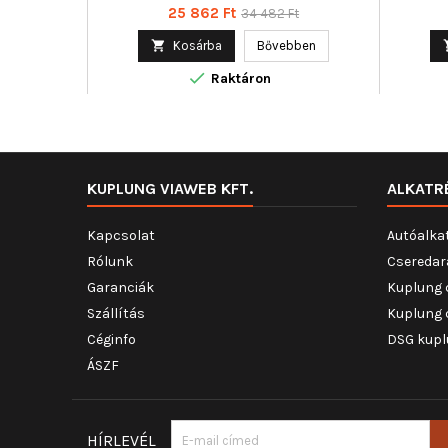
Ár
Normál
25 862 Ft
34 482 Ft
ár

Kosárba
Bővebben

Raktáron
KUPLUNG VIAWEB KFT.
ALKATR
Kapcsolat
Autóalka
Rólunk
Cseredar
Garanciák
Kuplung 
Szállítás
Kuplung 
Céginfo
DSG kupl
ÁSZF
HÍRLEVÉL