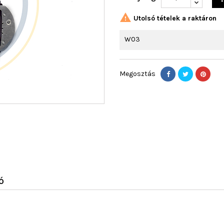

Utolsó tételek a raktáron
W03
Megosztás
Ó