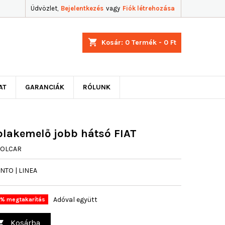
Üdvözlet,
Bejelentkezés
vagy
Fiók létrehozása
shopping_cart
Kosár:
0
Termék - 0 Ft
AT
GARANCIÁK
RÓLUNK
blakemelő jobb hátsó FIAT
ROLCAR
NTO | LINEA
Adóval együtt
% megtakarítás
Kosárba
