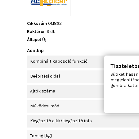
Cikkszám
01.1822
Raktáron
3 db
Állapot
Új
Adatlap
Kombinált kapcsoló funkció
Tiszteletb
Sütiket haszn
Beépítési oldal
megjelenítése
gombra kattin
Ajtók száma
Működési mód
Kiegészítő cikk/kiegészítő info
Tömeg [kg]