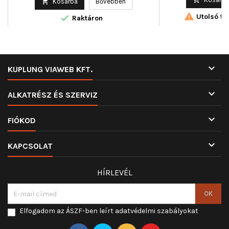

Kosárba
Bővebben
(cikkszám) : OE 51338242760

Utolsó tét

Raktáron

KUPLUNG VIAWEB KFT.

ALKATRÉSZ ÉS SZERVIZ

FIÓKOD

KAPCSOLAT
HÍRLEVÉL
Elfogadom az ÁSZF-ben leírt adatvédelmi szabályokat