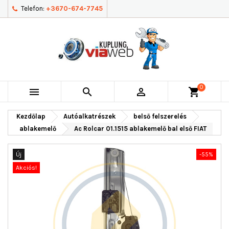
Telefon:
+3670-674-7745
0



shopping_cart
Kezdőlap
Autóalkatrészek
belső felszerelés
ablakemelő
Ac Rolcar 01.1515 ablakemelő bal első FIAT
Új
-55%
Akciós!