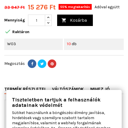
15 276 Ft
33 947 Ft
Adóval együtt
55% megtakarítás
Kosárba
Mennyiség


Raktáron
W03
10
db
Megosztás
TERMÉK RÉSZLETEI
VÁLTÓSZÁMOK
MIHEZ JÓ
Tiszteletben tartjuk a felhasználók
adatainak védelmét
Sütiket használunk a böngészési élmény javítása,
hirdetések vagy személyre szabott tartalom
megjelenítése, valamint a webhely forgalmának