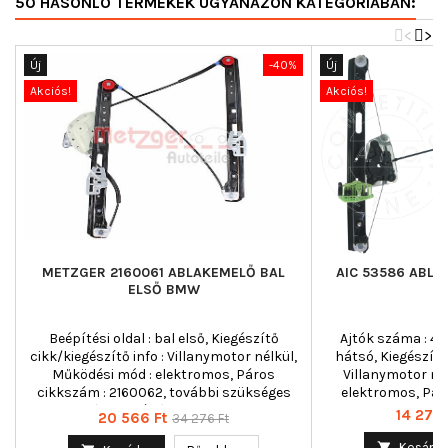
50 HASONLÓ TERMÉKEK UGYANAZON KATEGÓRIÁBAN:
<
>
Új
-40%
Új
Akciós!
Akciós!
METZGER 2160061 ABLAKEMELŐ BAL
AIC 53586 ABLA
ELSŐ BMW
Beépítési oldal : bal első, Kiegészítő
Ajtók száma : 4, 
cikk/kiegészítő info : Villanymotor nélkül,
hátsó, Kiegészítő 
Működési mód : elektromos, Páros
Villanymotor né
cikkszám : 2160062, további szükséges
elektromos, Pár
cikkek (cikkszám) : OE 07147154229,
Ár
14 270 
Ár
Normál
20 566 Ft
34 276 Ft
további szükséges cikkek (cikkszám) : OE
ár
51338218383, további szükséges cikkek

Kosárba