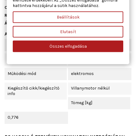
elemzése érdekében. Az „Összes elfogadása” gombra
kattintva hozzájárul a sütik használatához.
Cikkszám
01.1515
Raktáron
10 db
Beállítások
Állapot
Új
Elutasít
Adatlap
Beépítési oldal
bal első
Összes elfogadása
Ajtók száma
4
Működési mód
elektromos
Kiegészítő cikk/kiegészítő
Villanymotor nélkül
info
Tömeg [kg]
0,776