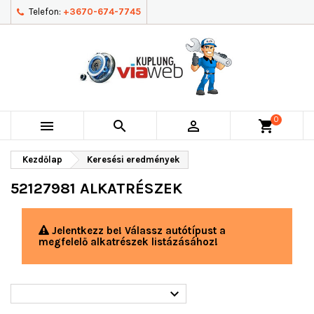
Telefon:
+3670-674-7745
0



shopping_cart
Kezdőlap
Keresési eredmények
52127981 ALKATRÉSZEK
Jelentkezz be! Válassz autótípust a
megfelelő alkatrészek listázásához!
