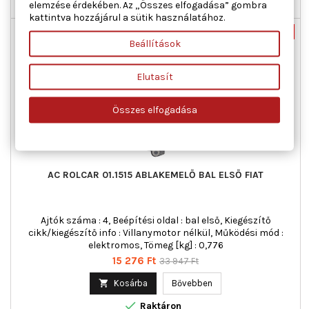
elemzése érdekében. Az „Összes elfogadása” gombra

Raktáron
kattintva hozzájárul a sütik használatához.
Új
-55%
Beállítások
Akciós!
Elutasít
Összes elfogadása
AC ROLCAR 01.1515 ABLAKEMELŐ BAL ELSŐ FIAT
Ajtók száma : 4, Beépítési oldal : bal első, Kiegészítő
cikk/kiegészítő info : Villanymotor nélkül, Működési mód :
elektromos, Tömeg [kg] : 0,776
Ár
Normál
15 276 Ft
33 947 Ft
ár

Kosárba
Bővebben

Raktáron