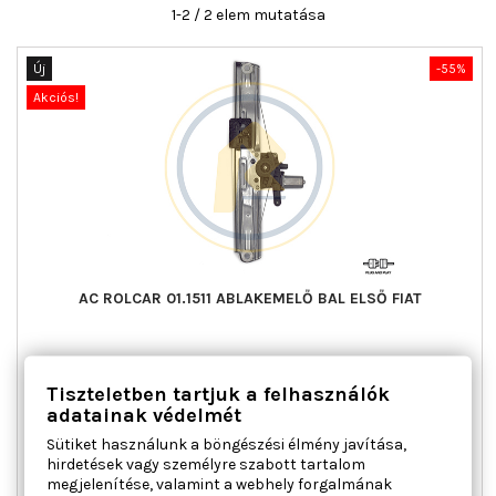
1-2 / 2 elem mutatása
Új
-55%
Akciós!
AC ROLCAR 01.1511 ABLAKEMELŐ BAL ELSŐ FIAT
Ajtók száma : 4, Beépítési oldal : bal első, Kiegészítő
Tiszteletben tartjuk a felhasználók
cikk/kiegészítő info : Villanymotorral, Működési mód :
elektromos, Tömeg [kg] : 1,314
adatainak védelmét
Ár
Normál
28 639 Ft
63 642 Ft
Sütiket használunk a böngészési élmény javítása,
ár
hirdetések vagy személyre szabott tartalom

Kosárba
Bővebben
megjelenítése, valamint a webhely forgalmának