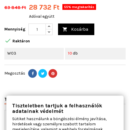
28 732 Ft
63 848 Ft
55% megtakarítás
Adóval együtt
Kosárba
Mennyiség


Raktáron
W03
10
db
Megosztás
TERMÉK RÉSZLETEI
VÁLTÓSZÁMOK
MIHEZ JÓ
Tiszteletben tartjuk a felhasználók
adatainak védelmét
Sütiket használunk a böngészési élmény javítása,
hirdetések vagy személyre szabott tartalom
megjelenítése, valamint a webhely forgalmának