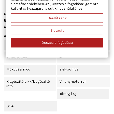
elemzése érdekében. Az „Összes elfogadása” gombra
kattintva hozzájárul a sütik használatához.
Cikkszám
01.1511
Beállítások
Raktáron
10 db
Állapot
Új
Elutasít
Adatlap
Összes elfogadása
Beépítési oldal
bal első
Ajtók száma
4
Működési mód
elektromos
Kiegészítő cikk/kiegészítő
Villanymotorral
info
Tömeg [kg]
1,314