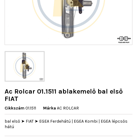
Ac Rolcar 01.1511 ablakemelő bal első
FIAT
Cikkszám
01.1511
Márka
AC ROLCAR
bal első ➤ FIAT ➤ EGEA Ferdehátú | EGEA Kombi | EGEA lépcsős
hátú