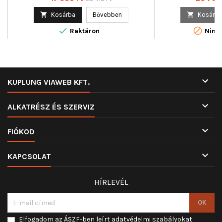
ár

Kosárba
Bővebben

Kosárba


Raktáron
Nincs

KUPLUNG VIAWEB KFT.

ALKATRÉSZ ÉS SZERVIZ

FIÓKOD

KAPCSOLAT
HÍRLEVÉL
Elfogadom az ÁSZF-ben leírt adatvédelmi szabályokat