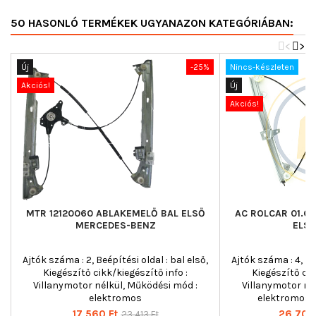
50 HASONLÓ TERMÉKEK UGYANAZON KATEGÓRIÁBAN:
<
>
Új
-25%
Nincs-készleten
Akciós!
Új
Akciós!
MTR 12120060 ABLAKEMELŐ BAL ELSŐ
AC ROLCAR 01.6
MERCEDES-BENZ
ELSŐ
Ajtók száma : 2, Beépítési oldal : bal első,
Ajtók száma : 4, Beé
Kiegészítő cikk/kiegészítő info :
Kiegészítő cik
Villanymotor nélkül, Működési mód :
Villanymotor né
elektromos
elektromos, T
Ár
Normál
Ár
17 560 Ft
26 707 
23 413 Ft