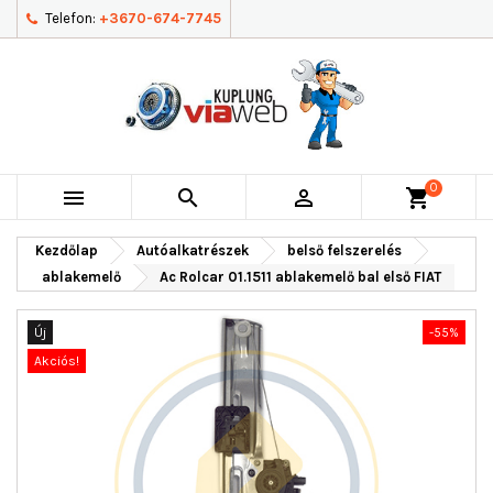
Telefon:
+3670-674-7745
0



shopping_cart
Kezdőlap
Autóalkatrészek
belső felszerelés
ablakemelő
Ac Rolcar 01.1511 ablakemelő bal első FIAT
Új
-55%
Akciós!