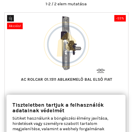
1-2 / 2 elem mutatása
Új
-55%
Akciós!
AC ROLCAR 01.1511 ABLAKEMELŐ BAL ELSŐ FIAT
Ajtók száma : 4, Beépítési oldal : bal első, Kiegészítő
Tiszteletben tartjuk a felhasználók
cikk/kiegészítő info : Villanymotorral, Működési mód :
elektromos, Tömeg [kg] : 1,314
adatainak védelmét
Ár
Normál
28 639 Ft
63 642 Ft
Sütiket használunk a böngészési élmény javítása,
ár
hirdetések vagy személyre szabott tartalom

Kosárba
Bővebben
megjelenítése, valamint a webhely forgalmának