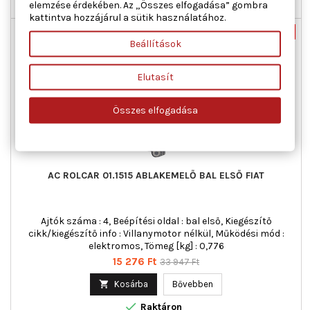
elemzése érdekében. Az „Összes elfogadása” gombra

Raktáron
kattintva hozzájárul a sütik használatához.
Új
-55%
Beállítások
Akciós!
Elutasít
Összes elfogadása
AC ROLCAR 01.1515 ABLAKEMELŐ BAL ELSŐ FIAT
Ajtók száma : 4, Beépítési oldal : bal első, Kiegészítő
cikk/kiegészítő info : Villanymotor nélkül, Működési mód :
elektromos, Tömeg [kg] : 0,776
Ár
Normál
15 276 Ft
33 947 Ft
ár

Kosárba
Bővebben

Raktáron