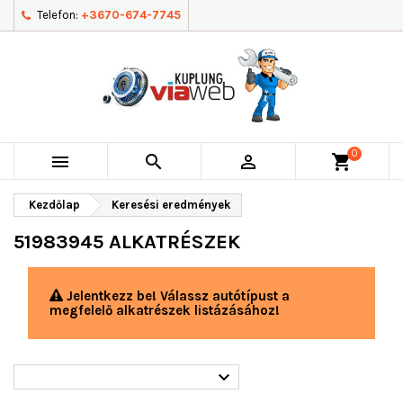
Telefon:
+3670-674-7745
0



shopping_cart
Kezdőlap
Keresési eredmények
51983945 ALKATRÉSZEK
Jelentkezz be! Válassz autótípust a
megfelelő alkatrészek listázásához!
