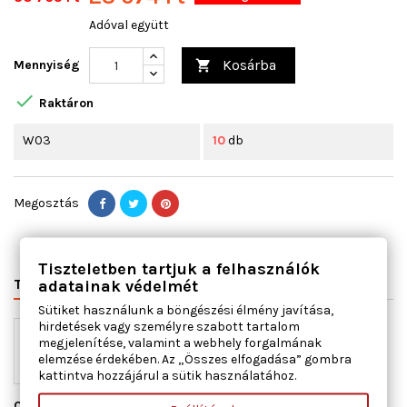
Adóval együtt
Kosárba
Mennyiség


Raktáron
W03
10
db
Megosztás
Tiszteletben tartjuk a felhasználók
TERMÉK RÉSZLETEI
VÁLTÓSZÁMOK
MIHEZ JÓ
adatainak védelmét
Sütiket használunk a böngészési élmény javítása,
hirdetések vagy személyre szabott tartalom
megjelenítése, valamint a webhely forgalmának
elemzése érdekében. Az „Összes elfogadása” gombra
kattintva hozzájárul a sütik használatához.
Cikkszám
50-0278