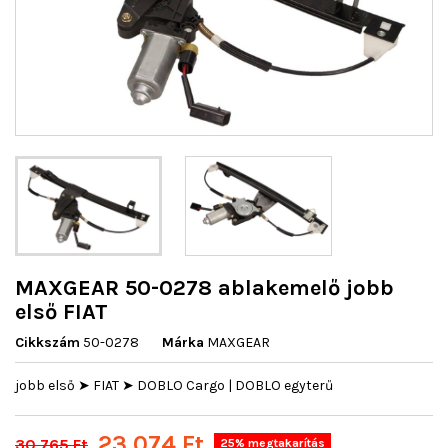
MAXGEAR 50-0278 ablakemelő jobb
első FIAT
Cikkszám
50-0278
Márka
MAXGEAR
jobb első ➤ FIAT ➤ DOBLO Cargo | DOBLO egyterű
23 074 Ft
30 765 Ft
25% megtakarítás