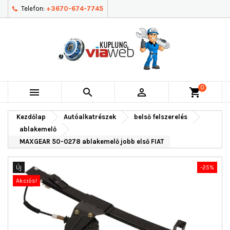
Telefon:
+3670-674-7745
0



shopping_cart
Kezdőlap
Autóalkatrészek
belső felszerelés
ablakemelő
MAXGEAR 50-0278 ablakemelő jobb első FIAT
Új
-25%
Akciós!