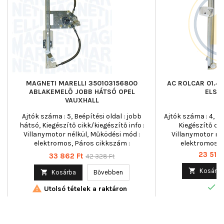
MAGNETI MARELLI 350103156800
AC ROLCAR 01.4
ABLAKEMELŐ JOBB HÁTSÓ OPEL
ELSŐ
VAUXHALL
Ajtók száma : 5, Beépítési oldal : jobb
Ajtók száma : 4, Beé
hátsó, Kiegészítő cikk/kiegészítő info :
Kiegészítő cik
Villanymotor nélkül, Működési mód :
Villanymotor né
elektromos, Páros cikkszám :
elektromos, T
350103156700
Ár
23 516 
Ár
Normál
33 862 Ft
42 328 Ft
ár

Kosárba

Kosárba
Bővebben

R

Utolsó tételek a raktáron