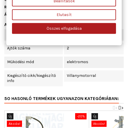
Beállítások
Raktáron
10 db
Állapot
Új
Elutasít
Adatlap
Összes elfogadása
Beépítési oldal
jobb első
Ajtók száma
2
Működési mód
elektromos
Kiegészítő cikk/kiegészítő
Villanymotorral
info
50 HASONLÓ TERMÉKEK UGYANAZON KATEGÓRIÁBAN:
<
>
Új
-20%
Új
Akciós!
Akciós!