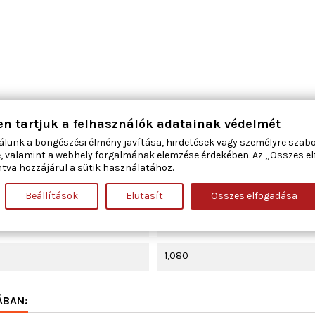
bal első
en tartjuk a felhasználók adatainak védelmét
álunk a böngészési élmény javítása, hirdetések vagy személyre szab
2-4
, valamint a webhely forgalmának elemzése érdekében. Az „Összes e
tva hozzájárul a sütik használatához.
elektromos
Beállítások
Elutasít
Összes elfogadása
Villanymotorral
1,080
ÁBAN: