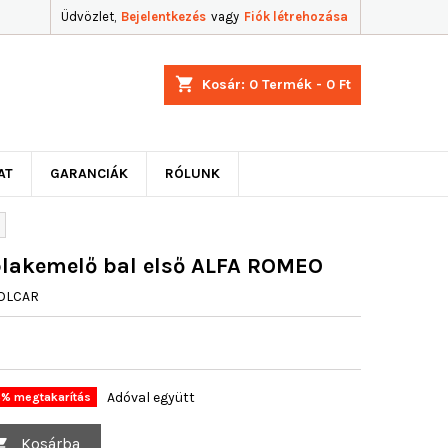
Üdvözlet,
Bejelentkezés
vagy
Fiók létrehozása
shopping_cart
Kosár:
0
Termék - 0 Ft
AT
GARANCIÁK
RÓLUNK
ablakemelő bal első ALFA ROMEO
OLCAR
Adóval együtt
% megtakarítás
Kosárba
