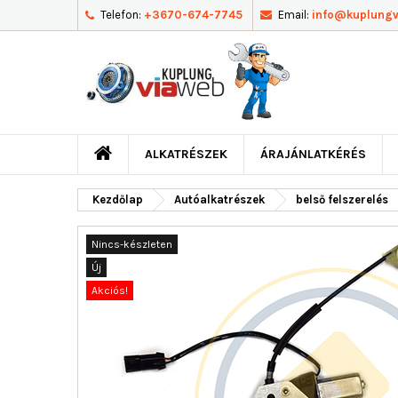
Telefon:
+3670-674-7745
Email:
info@kuplung
ALKATRÉSZEK
ÁRAJÁNLATKÉRÉS
Kezdőlap
Autóalkatrészek
belső felszerelés
Nincs-készleten
Új
Akciós!