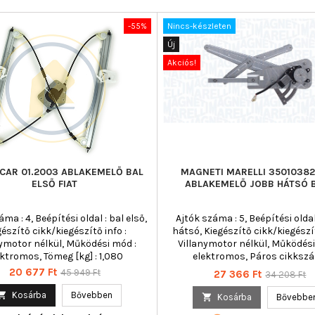
-55%
Nincs-készleten
Új
Akciós!
CAR 01.2003 ABLAKEMELŐ BAL
MAGNETI MARELLI 3501038
ELSŐ FIAT
ABLAKEMELŐ JOBB HÁTSÓ
áma : 4, Beépítési oldal : bal első,
Ajtók száma : 5, Beépítési oldal
gészítő cikk/kiegészítő info :
hátsó, Kiegészítő cikk/kiegészít
nymotor nélkül, Működési mód :
Villanymotor nélkül, Működési
ektromos, Tömeg [kg] : 1,080
elektromos, Páros cikkszá
350103823000
Ár
Normál
20 677 Ft
45 949 Ft
Ár
Normál
27 366 Ft
34 208 Ft
ár
ár

Kosárba
Bővebben

Kosárba
Bővebbe