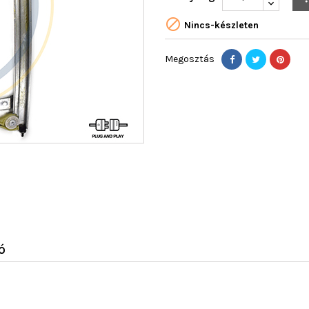

Nincs-készleten
Megosztás
Ó