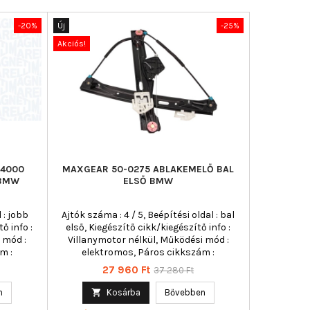
-20%
Új
-25%
Új
Akciós!
Akciós!
24000
MAXGEAR 50-0275 ABLAKEMELŐ BAL
MAGNET
 BMW
ELSŐ BMW
ABLAKE
 : jobb
Ajtók száma : 4 / 5, Beépítési oldal : bal
Ajtók száma
ő info :
első, Kiegészítő cikk/kiegészítő info :
első, Kie
 mód :
Villanymotor nélkül, Működési mód :
Villanym
m :
elektromos, Páros cikkszám :
elekt
350103154600 - AC154
Ár
Normál
27 960 Ft
37 280 Ft
ár
n

Kosárba
Bővebben
