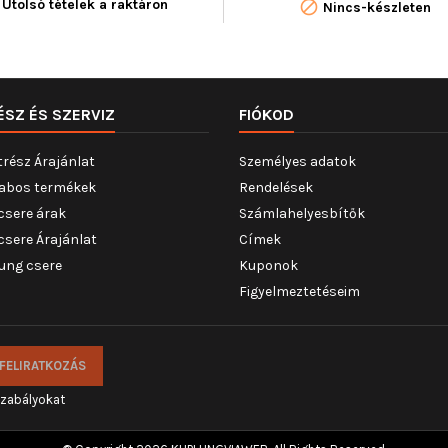
Utolsó tételek a raktáron

Nincs-készleten
ÉSZ ÉS SZERVIZ
FIÓKOD
trész Árajánlat
Személyes adatok
abos termékek
Rendelések
csere árak
Számlahelyesbítők
csere Árajánlat
Címek
ung csere
Kuponok
Figyelmeztetéseim
szabályokat