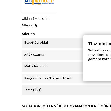
Cikkszám
01.0141
Állapot
Új
Adatlap
Beépítési oldal
Tiszteletb
Sütiket haszn
Ajtók száma
megjelenítése
gombra kattin
Működési mód
Kiegészítő cikk/kiegészítő info
Tömeg [kg]
50 HASONLÓ TERMÉKEK UGYANAZON KATEGÓRI