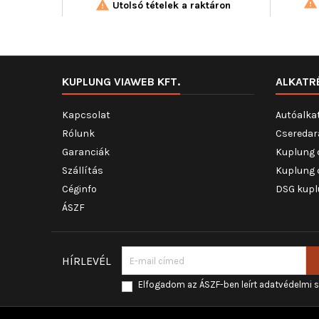


Utolsó tételek a raktáron
KUPLUNG VIAWEB KFT.
ALKATR
Kapcsolat
Autóalka
Rólunk
Cseredar
Garanciák
Kuplung 
Szállítás
Kuplung 
Céginfo
DSG kupl
ÁSZF
HÍRLEVÉL
Elfogadom az ÁSZF-ben leírt adatvédelmi 