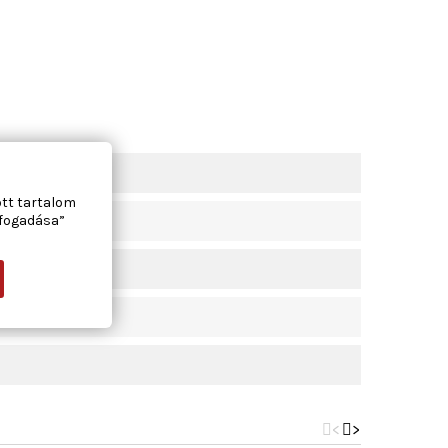
ott tartalom
lfogadása”
<
>