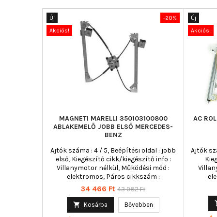
Új
-20%
Új
Akciós!
Akciós!
MAGNETI MARELLI 350103100800
AC ROL
ABLAKEMELŐ JOBB ELSŐ MERCEDES-
BENZ
Ajtók száma : 4 / 5, Beépítési oldal : jobb
Ajtók sz
első, Kiegészítő cikk/kiegészítő info :
Kie
Villanymotor nélkül, Működési mód :
Villa
elektromos, Páros cikkszám :
el
350103100700
Ár
Normál
34 466 Ft
43 082 Ft
ár

Kosárba
Bővebben