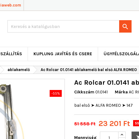
viaweb.com

SZÁLLÍTÁS
KUPLUNG JAVÍTÁS ÉS CSERE
ÜGYFÉLSZOLGÁL
ablakemelő
Ac Rolcar 01.0141 ablakemelő bal első ALFA ROMEO
Ac Rolcar 01.0141 
Cikkszám
01.0141
Márka
AC R
-55%
bal első ➤ ALFA ROMEO ➤ 147
23 201 Ft
51 558 Ft
55
Mennyiség