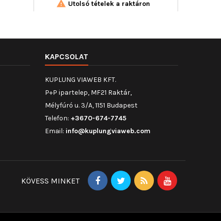


Utolsó tételek a raktáron
Uto
KAPCSOLAT
KUPLUNG VIAWEB KFT.
P+P ipartelep, MF21 Raktár,
Mélyfúró u. 3/A, 1151 Budapest
Telefon:
+3670-674-7745
Email:
info@kuplungviaweb.com
KÖVESS MINKET