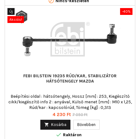

Nincs-készleten
Új
-40%
Akciós!
FEBI BILSTEIN 19235 RÚD/KAR, STABILIZÁTOR
HÁTSÓTENGELY MAZDA
Beépítési oldal : hátsótengely, Hossz [mm] : 253, Kiegészítő
cikk/kiegészítő info 2 : anyával, Külső menet [mm] : M10 x 1,25,
Rúd/kar : kapcsolórúd, Tömeg [kg] : 0,313
Ár
Normál
4 230 Ft
7 050 Ft
ár

Kosárba
Bővebben

Raktáron