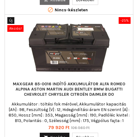

Nincs-készleten
Új
-25%
Akciós!
MAXGEAR 85-0016 INDÍTÓ AKKUMULÁTOR ALFA ROMEO
ALPINA ASTON MARTIN AUDI BENTLEY BMW BUGATTI
CHEVROLET CHRYSLER CITROËN DAIMLER DO
Akkumulátor : töltési fok mérővel, Akkumulátor kapacitás
[Ah] : 98, Feszültség [V] : 12, Hidegindítási áram EN szerint [A] :
850, Hossz [mm] : 353, Magasság [mm] : 190, Padlóléc kivitel :
B13, Polaritás : 0, Szélesség [mm] : 175, Végpólus fajta : 1
Ár
Normál
79 920 Ft
106 560 Ft
ár