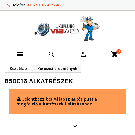
Telefon:
+3670-674-7745
0



shopping_cart
Kezdőlap
Keresési eredmények
850016 ALKATRÉSZEK
Jelentkezz be! Válassz autótípust a
megfelelő alkatrészek listázásához!
