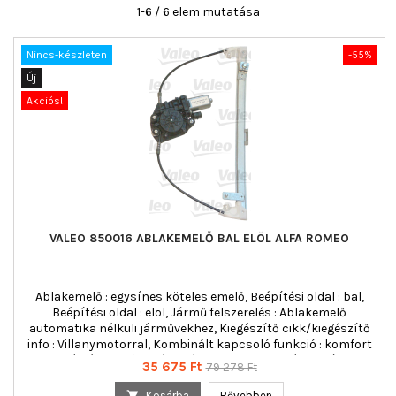
1-6 / 6 elem mutatása
Nincs-készleten
-55%
Új
Akciós!
VALEO 850016 ABLAKEMELŐ BAL ELÖL ALFA ROMEO
Ablakemelő : egysínes köteles emelő, Beépítési oldal : bal,
Beépítési oldal : elöl, Jármű felszerelés : Ablakemelő
automatika nélküli járművekhez, Kiegészítő cikk/kiegészítő
info : Villanymotorral, Kombinált kapcsoló funkció : komfort
funkció nélkül, Működési mód : elektromos, pólusszám : 9,
Ár
Normál
35 675 Ft
79 278 Ft
Tömeg [kg] : 1,38
ár

Kosárba
Bővebben