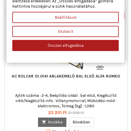
elemzése érdekében. Az „Összes elfogadása” gombra

Raktáron
kattintva hozzájárul a sütik használatához.
Nincs-készleten
-55%
Beállítások
Új
Akciós!
Elutasít
Összes elfogadása
AC ROLCAR 01.0141 ABLAKEMELŐ BAL ELSŐ ALFA ROMEO
Ajtók száma : 2-4, Beépítési oldal : bal első, Kiegészítő
cikk/kiegészítő info : Villanymotorral, Működési mód :
elektromos, Tömeg [kg] : 1,080
Ár
Normál
23 201 Ft
51 558 Ft
ár

Kosárba
Bővebben