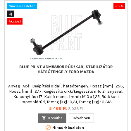
Nincs-készleten
-32%
Új
Akciós!
BLUE PRINT ADM58505 RÚD/KAR, STABILIZÁTOR
HÁTSÓTENGELY FORD MAZDA
Anyag : Acél, Beépítési oldal : hátsótengely, Hossz [mm] : 253,
Hossz [mm] : 277, Kiegészítő cikk/kiegészítő info 2 : anyával,
Kulcsnyílás : 17, Külső menet [mm] : M10 x 1,25, Rúd/kar :
kapcsolórúd, Tömeg [kg] : 0,31, Tömeg [kg] : 0,313
Ár
Normál
5 466 Ft
8 038 Ft
ár

Kosárba
Bővebben

Nincs-készleten