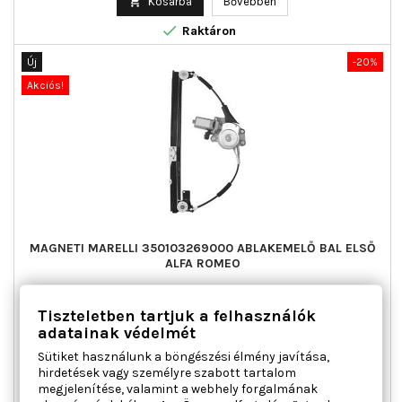

Kosárba
Bővebben

Raktáron
Új
-20%
Akciós!
MAGNETI MARELLI 350103269000 ABLAKEMELŐ BAL ELSŐ
ALFA ROMEO
Ajtók száma : 3 / 5, Beépítési oldal : bal első, Csatlakozók
Tiszteletben tartjuk a felhasználók
száma : 2, Kiegészítő cikk/kiegészítő info : Villanymotorral,
adatainak védelmét
Működési mód : elektromos, Páros cikkszám : 350103270000
Sütiket használunk a böngészési élmény javítása,
Ár
Normál
38 964 Ft
48 706 Ft
hirdetések vagy személyre szabott tartalom
ár
megjelenítése, valamint a webhely forgalmának

Kosárba
Bővebben