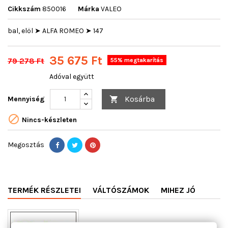
Cikkszám
850016
Márka
VALEO
bal, elöl ➤ ALFA ROMEO ➤ 147
35 675 Ft
79 278 Ft
55% megtakarítás
Adóval együtt
Kosárba
Mennyiség


Nincs-készleten
Megosztás
TERMÉK RÉSZLETEI
VÁLTÓSZÁMOK
MIHEZ JÓ