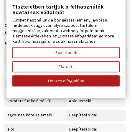
Tiszteletben tartjuk a felhasználók
adatainak védelmét
Sütiket használunk a böngészési élmény javítása,
hirdetések vagy személyre szabott tartalom
Cikkszám
850016
megjelenítése, valamint a webhely forgalmának
Állapot
Új
elemzése érdekében. Az „Összes elfogadása” gombra
kattintva hozzájárul a sütik használatához.
Adatlap
Beállítások
Kiegészítő cikk/kiegészítő
Villanymotorral
info
Elutasít
Tömeg [kg]
Összes elfogadása
1,38
Kombinált kapcsoló
funkció
komfort funkció nélkül
Ablakemelő
egysínes köteles emelő
Beépítési oldal
elöl
Beépítési oldal