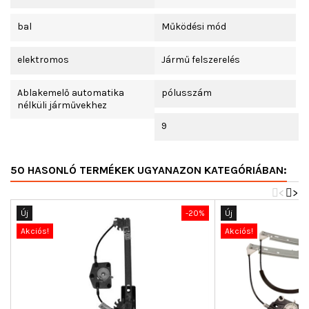
bal
Működési mód
elektromos
Jármű felszerelés
Ablakemelő automatika
pólusszám
nélküli járművekhez
9
50 HASONLÓ TERMÉKEK UGYANAZON KATEGÓRIÁBAN:
<
>
Új
-20%
Új
Akciós!
Akciós!