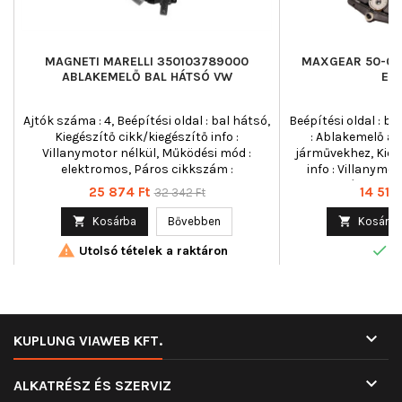
MAGNETI MARELLI 350103789000
MAXGEAR 50-03
ABLAKEMELŐ BAL HÁTSÓ VW
ELS
Ajtók száma : 4, Beépítési oldal : bal hátsó,
Beépítési oldal : ba
Kiegészítő cikk/kiegészítő info :
: Ablakemelő au
Villanymotor nélkül, Működési mód :
járművekhez, Kieg
elektromos, Páros cikkszám :
info : Villanymo
350103790000
kapcsoló funkció 
Ár
Normál
Ár
25 874 Ft
14 515 
32 342 Ft
Működési m
ár

Kosárba
Bővebben

Kosárba


Utolsó tételek a raktáron
R

KUPLUNG VIAWEB KFT.

ALKATRÉSZ ÉS SZERVIZ