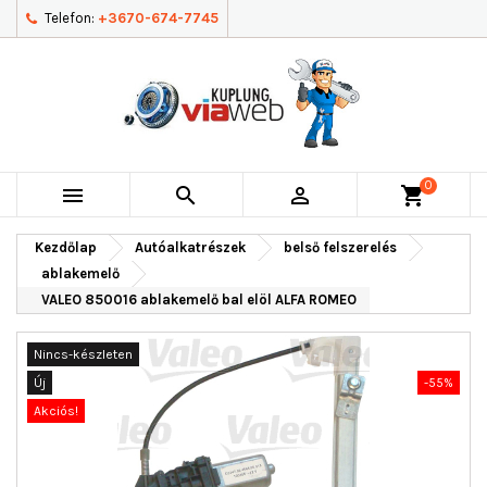
Telefon:
+3670-674-7745
0



shopping_cart
Kezdőlap
Autóalkatrészek
belső felszerelés
ablakemelő
VALEO 850016 ablakemelő bal elöl ALFA ROMEO
Nincs-készleten
Új
-55%
Akciós!