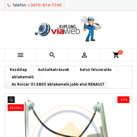
Telefon:
+3670-674-7745
0



shopping_cart
Kezdőlap
Autóalkatrészek
belső felszerelés
ablakemelő
Ac Rolcar 01.3820 ablakemelő jobb első RENAULT
Új
-55%
Akciós!