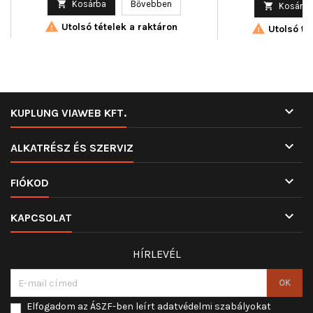

Kosárba
Bővebben

Kosárba

Utolsó tételek a raktáron

Utolsó tét

KUPLUNG VIAWEB KFT.

ALKATRÉSZ ÉS SZERVIZ

FIÓKOD

KAPCSOLAT
HÍRLEVÉL
Elfogadom az ÁSZF-ben leírt adatvédelmi szabályokat