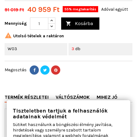
40 959 Ft
91 019 Ft
Adóval együtt
55% megtakarítás
Kosárba
Mennyiség


Utolsó tételek a raktáron
W03
3
db
Megosztás
TERMÉK RÉSZLETEI
VÁLTÓSZÁMOK
MIHEZ JÓ
Tiszteletben tartjuk a felhasználók
adatainak védelmét
Sütiket használunk a böngészési élmény javítása,
hirdetések vagy személyre szabott tartalom
megjelenítése, valamint a webhely forgalmának