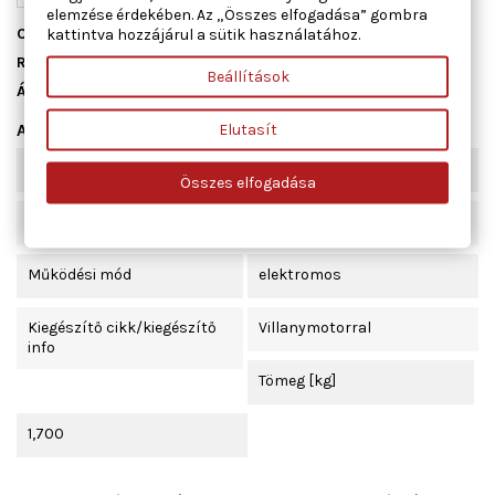
elemzése érdekében. Az „Összes elfogadása” gombra
Cikkszám
01.3820
kattintva hozzájárul a sütik használatához.
Raktáron
3 db
Beállítások
Állapot
Új
Elutasít
Adatlap
Beépítési oldal
jobb első
Összes elfogadása
Ajtók száma
4
Működési mód
elektromos
Kiegészítő cikk/kiegészítő
Villanymotorral
info
Tömeg [kg]
1,700