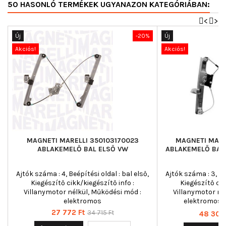
50 HASONLÓ TERMÉKEK UGYANAZON KATEGÓRIÁBAN:
<
>
Új
-20%
Új
Akciós!
Akciós!
MAGNETI MARELLI 350103170023
MAGNETI MARE
ABLAKEMELŐ BAL ELSŐ VW
ABLAKEMELŐ BAL 
Ajtók száma : 4, Beépítési oldal : bal első,
Ajtók száma : 3, Beé
Kiegészítő cikk/kiegészítő info :
Kiegészítő cik
Villanymotor nélkül, Működési mód :
Villanymotor né
elektromos
elektromos, 
3501
Ár
Normál
27 772 Ft
34 715 Ft
Ár
48 302 
ár