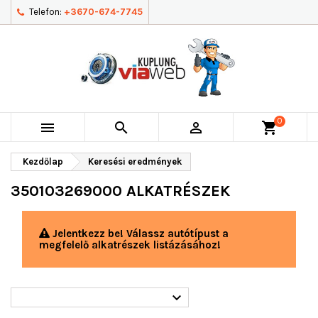
Telefon:
+3670-674-7745
0



shopping_cart
Kezdőlap
Keresési eredmények
350103269000 ALKATRÉSZEK
Jelentkezz be! Válassz autótípust a
megfelelő alkatrészek listázásához!
