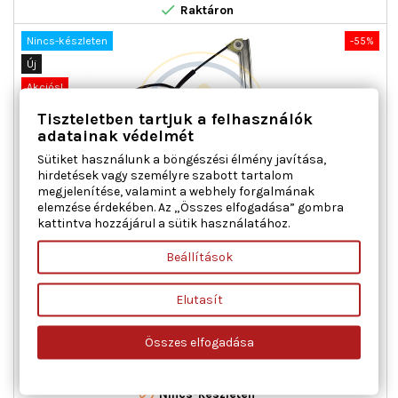

Raktáron
Nincs-készleten
-55%
Új
Akciós!
Tiszteletben tartjuk a felhasználók
adatainak védelmét
Sütiket használunk a böngészési élmény javítása,
hirdetések vagy személyre szabott tartalom
megjelenítése, valamint a webhely forgalmának
elemzése érdekében. Az „Összes elfogadása” gombra
kattintva hozzájárul a sütik használatához.
AC ROLCAR 01.0141 ABLAKEMELŐ BAL ELSŐ ALFA ROMEO
Beállítások
Ajtók száma : 2-4, Beépítési oldal : bal első, Kiegészítő
Elutasít
cikk/kiegészítő info : Villanymotorral, Működési mód :
elektromos, Tömeg [kg] : 1,080
Ár
Normál
23 201 Ft
51 558 Ft
Összes elfogadása
ár

Kosárba
Bővebben

Nincs-készleten