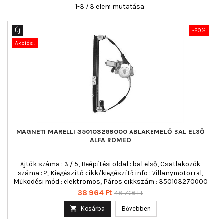
1-3 / 3 elem mutatása
Új
-20%
Akciós!
MAGNETI MARELLI 350103269000 ABLAKEMELŐ BAL ELSŐ
ALFA ROMEO
Ajtók száma : 3 / 5, Beépítési oldal : bal első, Csatlakozók
száma : 2, Kiegészítő cikk/kiegészítő info : Villanymotorral,
Működési mód : elektromos, Páros cikkszám : 350103270000
Ár
Normál
38 964 Ft
48 706 Ft
ár

Kosárba
Bővebben