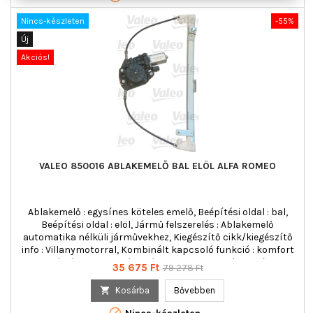
Nincs-készleten
-55%
Új
Akciós!
VALEO 850016 ABLAKEMELŐ BAL ELÖL ALFA ROMEO
Ablakemelő : egysínes köteles emelő, Beépítési oldal : bal,
Beépítési oldal : elöl, Jármű felszerelés : Ablakemelő
automatika nélküli járművekhez, Kiegészítő cikk/kiegészítő
info : Villanymotorral, Kombinált kapcsoló funkció : komfort
funkció nélkül, Működési mód : elektromos, pólusszám : 9,
Ár
Normál
35 675 Ft
79 278 Ft
Tömeg [kg] : 1,38
ár

Kosárba
Bővebben
