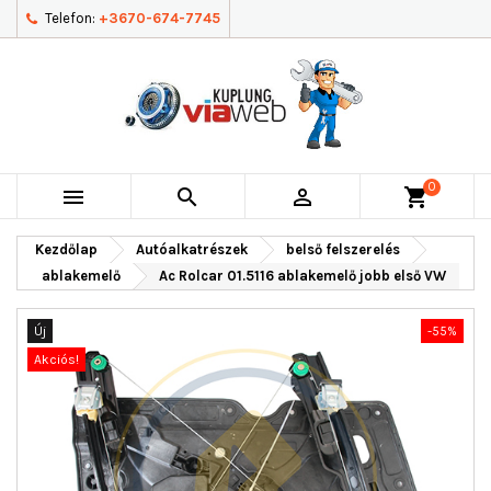
Telefon:
+3670-674-7745
0



shopping_cart
Kezdőlap
Autóalkatrészek
belső felszerelés
ablakemelő
Ac Rolcar 01.5116 ablakemelő jobb első VW
Új
-55%
Akciós!