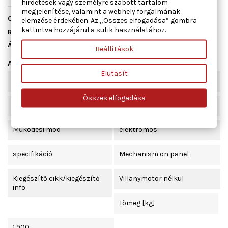
hirdetések vagy személyre szabott tartalom
megjelenítése, valamint a webhely forgalmának
Cikkszám
01.5116
elemzése érdekében. Az „Összes elfogadása” gombra
kattintva hozzájárul a sütik használatához.
Raktáron
5 db
Állapot
Új
Beállítások
Adatlap
Elutasít
Beépítési oldal
jobb első
Összes elfogadása
Ajtók száma
4
Működési mód
elektromos
specifikáció
Mechanism on panel
Kiegészítő cikk/kiegészítő
Villanymotor nélkül
info
Tömeg [kg]
1,900