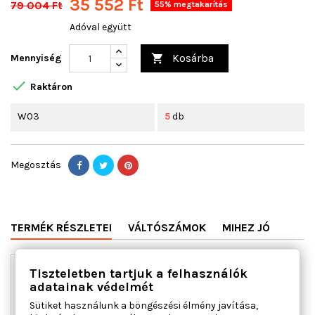
35 552 Ft
79 004 Ft
55% megtakarítás
Adóval együtt
Kosárba
Mennyiség


Raktáron
W03
5
db
Megosztás
TERMÉK RÉSZLETEI
VÁLTÓSZÁMOK
MIHEZ JÓ
Tiszteletben tartjuk a felhasználók
adatainak védelmét
Sütiket használunk a böngészési élmény javítása,