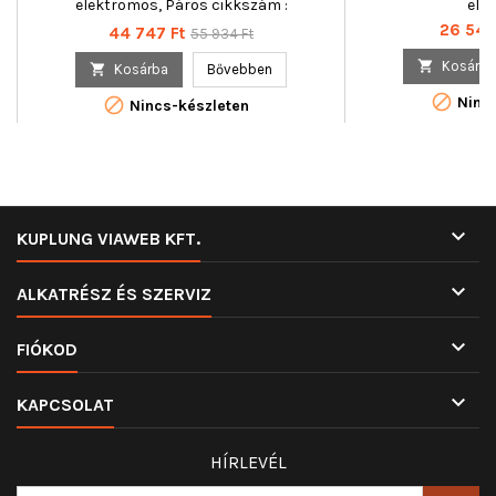
elektromos, Páros cikkszám :
ele
350103156800
Ár
26 543
Ár
Normál
44 747 Ft
55 934 Ft
ár

Kosárba

Kosárba
Bővebben

Nincs

Nincs-készleten

KUPLUNG VIAWEB KFT.

ALKATRÉSZ ÉS SZERVIZ

FIÓKOD

KAPCSOLAT
HÍRLEVÉL