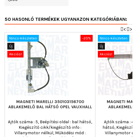
50 HASONLÓ TERMÉKEK UGYANAZON KATEGÓRIÁBAN:
<
>
Nincs-készleten
-20%
Nincs-készleten
Új
Új
Akciós!
Akciós!
MAGNETI MARELLI 350103156700
MAGNETI MARE
ABLAKEMELŐ BAL HÁTSÓ OPEL VAUXHALL
ABLAKEMELŐ 
Ajtók száma : 5, Beépítési oldal : bal hátsó,
Ajtók száma : 4, 
Kiegészítő cikk/kiegészítő info :
hátsó, Kiegészítő 
Villanymotor nélkül, Működési mód :
Villanymotor né