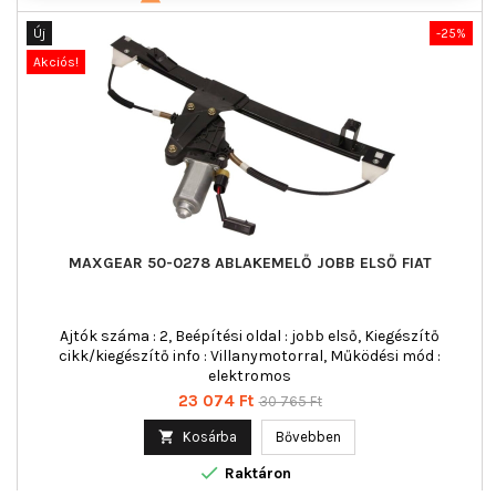
Új
-25%
Akciós!
MAXGEAR 50-0278 ABLAKEMELŐ JOBB ELSŐ FIAT
Ajtók száma : 2, Beépítési oldal : jobb első, Kiegészítő
cikk/kiegészítő info : Villanymotorral, Működési mód :
elektromos
Ár
Normál
23 074 Ft
30 765 Ft
ár

Kosárba
Bővebben

Raktáron