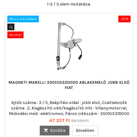
1-3 / 3 elem mutatása
Nincs-készleten
-20%
Új
Akciós!
MAGNETI MARELLI 350103320000 ABLAKEMELŐ JOBB ELSŐ
FIAT
Ajtók száma : 3 / 5, Beépítési oldal : jobb első, Csatlakozók
száma : 2, Kiegészítő cikk/kiegészítő info : Villanymotorral,
Működési mód : elektromos, Páros cikkszám : 350103319000
Ár
Normál
47 227 Ft
59 034 Ft
ár

Kosárba
Bővebben