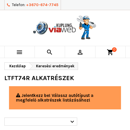
Telefon:
+3670-674-7745
0



shopping_cart
Kezdőlap
Keresési eredmények
LTFT74R ALKATRÉSZEK
Jelentkezz be! Válassz autótípust a
megfelelő alkatrészek listázásához!
