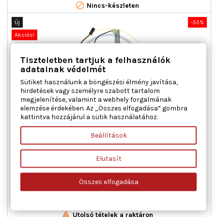

Nincs-készleten
Új
-55%
Akciós!
Tiszteletben tartjuk a felhasználók
adatainak védelmét
Sütiket használunk a böngészési élmény javítása,
hirdetések vagy személyre szabott tartalom
megjelenítése, valamint a webhely forgalmának
elemzése érdekében. Az „Összes elfogadása” gombra
kattintva hozzájárul a sütik használatához.
AC ROLCAR 01.1350 ABLAKEMELŐ JOBB ELSŐ FIAT
Beállítások
Ajtók száma : 2, Beépítési oldal : jobb első, Kiegészítő
Elutasít
cikk/kiegészítő info : Villanymotorral, Működési mód :
elektromos, Tömeg [kg] : 1,200
Összes elfogadása
Ár
Normál
23 201 Ft
51 558 Ft
ár

Kosárba
Bővebben

Utolsó tételek a raktáron