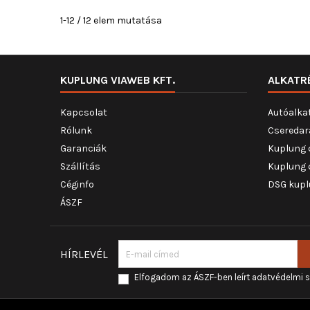
1-12 / 12 elem mutatása
KUPLUNG VIAWEB KFT.
ALKATR
Kapcsolat
Autóalka
Rólunk
Cseredar
Garanciák
Kuplung 
Szállítás
Kuplung 
Céginfo
DSG kupl
ÁSZF
HÍRLEVÉL
Elfogadom az ÁSZF-ben leírt adatvédelmi 