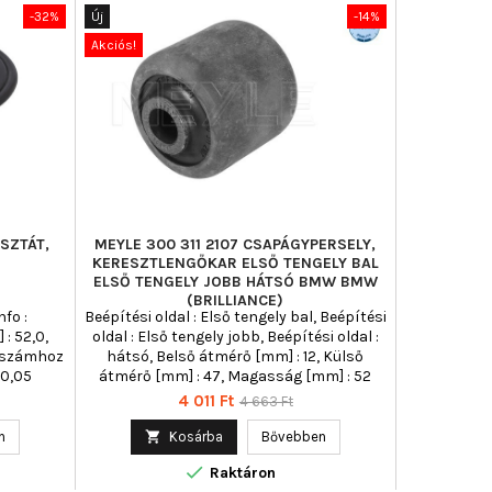
-32%
Új
-14%
Akciós!
SZTÁT,
MEYLE 300 311 2107 CSAPÁGYPERSELY,
KERESZTLENGŐKAR ELSŐ TENGELY BAL
ELSŐ TENGELY JOBB HÁTSÓ BMW BMW
(BRILLIANCE)
fo :
Beépítési oldal : Első tengely bal, Beépítési
: 52,0,
oldal : Első tengely jobb, Beépítési oldal :
E-számhoz
hátsó, Belső átmérő [mm] : 12, Külső
 0,05
átmérő [mm] : 47, Magasság [mm] : 52
Ár
Normál
4 011 Ft
4 663 Ft
ár
n

Kosárba
Bővebben

Raktáron