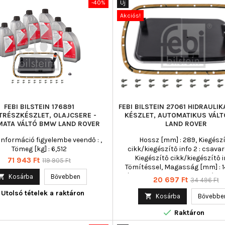
-40%
Új
Akciós!
FEBI BILSTEIN 176891
FEBI BILSTEIN 27061 HIDRAULI
TRÉSZKÉSZLET, OLAJCSERE -
KÉSZLET, AUTOMATIKUS VÁL
ATA VÁLTÓ BMW LAND ROVER
LAND ROVER
információ figyelembe veendő : ,
Hossz [mm] : 289, Kiegész
Tömeg [kg] : 6,512
cikk/kiegészítő info 2 : csava
Kiegészítő cikk/kiegészítő in
Ár
Normál
71 943 Ft
119 905 Ft
Tömítéssel, Magasság [mm] : 1
ár
számhoz : 24 11 7 557 069, Széle

Kosárba
Bővebben
Ár
Normál
20 697 Ft
34 496 Ft
: 182, Szélesség [mm] : 182
ár
Utolsó tételek a raktáron
Szervizinformáció figyelembe ve

Kosárba
Bővebbe
Tömeg [kg] : 0,49

Raktáron