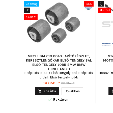
Csomag
-55%
Új
Új
Akciós!
Akciós!
MEYLE 314 610 0040 JAVÍTÓKÉSZLET,
ST
KERESZTLENGŐKAR ELSŐ TENGELY BAL
MOTO
ELSŐ TENGELY JOBB BMW BMW
(BRILLIANCE)
Beépítési oldal : Első tengely bal, Beépítési
Hossz [m
oldal : Első tengely jobb
Ár
Normál
14 856 Ft
33 014 Ft
ár

Kosárba
Bővebben

Raktáron