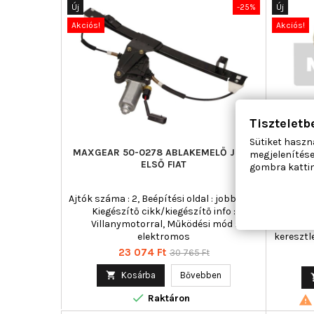
Új
-25%
Új
Akciós!
Akciós!
Tiszteletb
Sütiket haszn
MAXGEAR 50-0278 ABLAKEMELŐ JOBB
MAXG
megjelenítése
ELSŐ FIAT
KORMÁ
gombra kattin
Ajtók száma : 2, Beépítési oldal : jobb első,
Anyag :
Kiegészítő cikk/kiegészítő info :
tengely 
Villanymotorral, Működési mód :
Belső át
elektromos
keresztl
21,0, Kül
Ár
Normál
23 074 Ft
30 765 Ft
0,
ár

Kosárba
Bővebben

Raktáron
