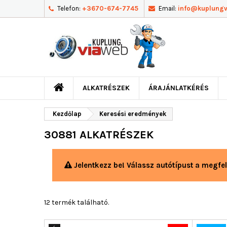
Telefon:
+3670-674-7745
Email:
info@kuplung
ALKATRÉSZEK
ÁRAJÁNLATKÉRÉS
Kezdőlap
Keresési eredmények
30881 ALKATRÉSZEK
Jelentkezz be! Válassz autótípust a megfel
12 termék található.