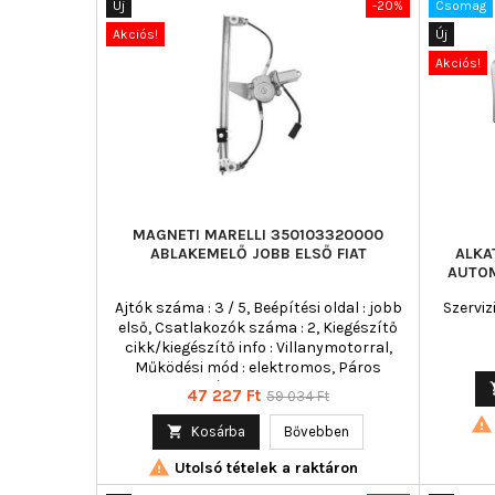
Új
-20%
Csomag
Akciós!
Új
Akciós!
MAGNETI MARELLI 350103320000
ABLAKEMELŐ JOBB ELSŐ FIAT
ALKA
AUTOM
Ajtók száma : 3 / 5, Beépítési oldal : jobb
Szerviz
első, Csatlakozók száma : 2, Kiegészítő
cikk/kiegészítő info : Villanymotorral,
Működési mód : elektromos, Páros
cikkszám : 350103319000
Ár
Normál
47 227 Ft
59 034 Ft
ár


Kosárba
Bővebben

Utolsó tételek a raktáron