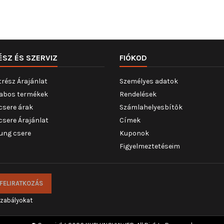
ÉSZ ÉS SZERVIZ
FIÓKOD
trész Árajánlat
Személyes adatok
abos termékek
Rendelések
csere árak
Számlahelyesbítők
csere Árajánlat
Címek
ung csere
Kuponok
Figyelmeztetéseim
szabályokat