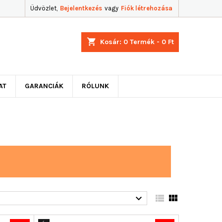
Üdvözlet,
Bejelentkezés
vagy
Fiók létrehozása
shopping_cart
Kosár:
0
Termék - 0 Ft
AT
GARANCIÁK
RÓLUNK


