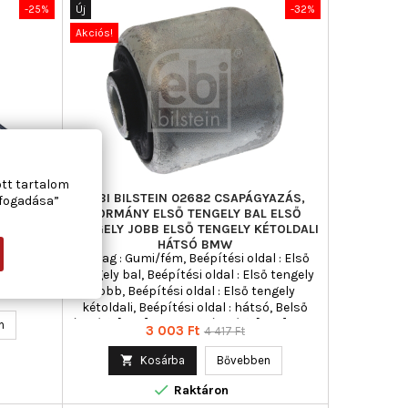
-25%
Új
-32%
Akciós!
ott tartalom
GÓ,
FEBI BILSTEIN 02682 CSAPÁGYAZÁS,
lfogadása”
-BENZ
KORMÁNY ELSŐ TENGELY BAL ELSŐ
TENGELY JOBB ELSŐ TENGELY KÉTOLDALI
HÁTSÓ BMW
N] : 320,
Anyag : Gumi/fém, Beépítési oldal : Első
tengely bal, Beépítési oldal : Első tengely
jobb, Beépítési oldal : Első tengely
kétoldali, Beépítési oldal : hátsó, Belső
átmérő [mm] : 12, Belső átmérő [mm] : 12,0,
n
Ár
Normál
3 003 Ft
4 417 Ft
Külső átmérő [mm] : 21, Külső átmérő
ár
[mm] : 21,0, Külső átmérő [mm] : 46, Külső

Kosárba
Bővebben
átmérő [mm] : 46,0, Tömeg [kg] : 0,246,

Vastagság [mm] : 52, Vastagság [mm] :
Raktáron
52,0