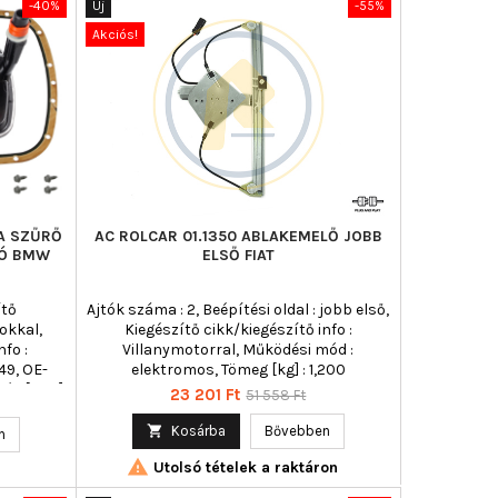
-40%
Új
-55%
Akciós!
KA SZŰRŐ
AC ROLCAR 01.1350 ABLAKEMELŐ JOBB
TÓ BMW
ELSŐ FIAT
ítő
Ajtók száma : 2, Beépítési oldal : jobb első,
rokkal,
Kiegészítő cikk/kiegészítő info :
fo :
Villanymotorral, Működési mód :
49, OE-
elektromos, Tömeg [kg] : 1,200
sség [mm]
Ár
Normál
23 201 Ft
51 558 Ft
,0,
ár
endő : ,

Kosárba
Bővebben
n

Utolsó tételek a raktáron