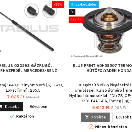
-55%
Nincs-készleten
Új
Akciós!
ABILUS 030593 GÁZRUGÓ,
BLUE PRINT ADH29207 TERMO
RHÁZFEDÉL MERCEDES-BENZ
HŰTŐFOLYADÉK HONDA
m] : 648,5, Kinyomó erő [N] : 320,
Kiegészítő cikk/kiegészítő in
Löket [mm] : 265,5
Tömítéssel, Külső átmérő [mm] 
Nyitási hőmérséklet [°C] : 78, O
Ár
Normál
7 925 Ft
17 611 Ft
: 19301-PAA-306, Tömeg [kg] :
ár

Kosárba
Bővebben
Ár
Normál
5 643 Ft
8 298 Ft
ár

Raktáron

Kosárba
Bővebbe

Nincs-készleten