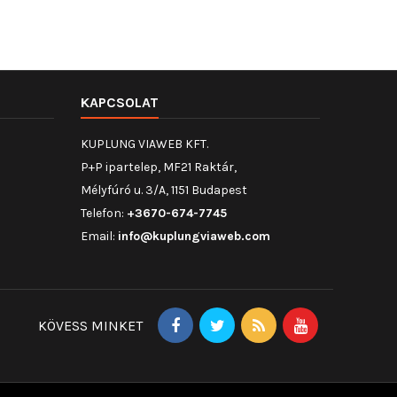
KAPCSOLAT
KUPLUNG VIAWEB KFT.
P+P ipartelep, MF21 Raktár,
Mélyfúró u. 3/A, 1151 Budapest
Telefon:
+3670-674-7745
Email:
info@kuplungviaweb.com
KÖVESS MINKET