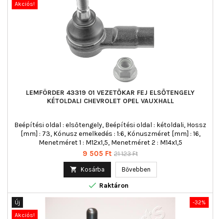
Akciós!
LEMFÖRDER 43319 01 VEZETŐKAR FEJ ELSŐTENGELY
KÉTOLDALI CHEVROLET OPEL VAUXHALL
Beépítési oldal : elsőtengely, Beépítési oldal : kétoldali, Hossz
[mm] : 73, Kónusz emelkedés : 1:6, Kónuszméret [mm] : 16,
Menetméret 1 : M12x1,5, Menetméret 2 : M14x1,5
Ár
Normál
9 505 Ft
21 123 Ft
ár

Kosárba
Bővebben

Raktáron
Új
-32%
Akciós!