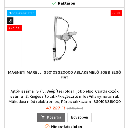

Raktáron
Nincs-készleten
-20%
Új
Akciós!
MAGNETI MARELLI 350103320000 ABLAKEMELŐ JOBB ELSŐ
FIAT
Ajtók száma : 3 / 5, Beépítési oldal : jobb első, Csatlakozók
száma : 2, Kiegészítő cikk/kiegészítő info : Villanymotorral,
Működési mód : elektromos, Páros cikkszám : 350103319000
Ár
Normál
47 227 Ft
59 034 Ft
ár

Kosárba
Bővebben

Nincs-készleten