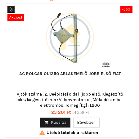
Új
-55%
Akciós!
AC ROLCAR 01.1350 ABLAKEMELŐ JOBB ELSŐ FIAT
Ajtók száma : 2, Beépítési oldal : jobb első, Kiegészítő
cikk/kiegészítő info : Villanymotorral, Működési mód :
elektromos, Tömeg [kg] : 1,200
Ár
Normál
23 201 Ft
51 558 Ft
ár

Kosárba
Bővebben

Utolsó tételek a raktáron