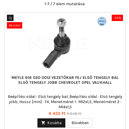
1-7 / 7 elem mutatása
Új
-55%
Akciós!
MEYLE 616 020 0012 VEZETŐKAR FEJ ELSŐ TENGELY BAL
ELSŐ TENGELY JOBB CHEVROLET OPEL VAUXHALL
Beépítési oldal : Első tengely bal, Beépítési oldal : Első tengely
jobb, Hossz [mm] : 74, Menetméret 1 : M12x1,5, Menetméret 2 :
M14x1,5
Ár
Normál
4 432 Ft
9 848 Ft
ár

Kosárba
Bővebben