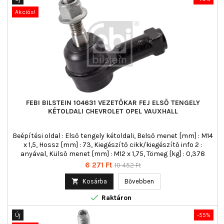
Akciós!
FEBI BILSTEIN 104631 VEZETŐKAR FEJ ELSŐ TENGELY
KÉTOLDALI CHEVROLET OPEL VAUXHALL
Beépítési oldal : Első tengely kétoldali, Belső menet [mm] : M14
x 1,5, Hossz [mm] : 73, Kiegészítő cikk/kiegészítő info 2 :
anyával, Külső menet [mm] : M12 x 1,75, Tömeg [kg] : 0,378
Ár
Normál
6 271 Ft
10 452 Ft
ár

Kosárba
Bővebben

Raktáron
Új
-55%