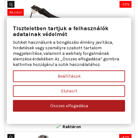
Új
-25%
Akciós!
Tiszteletben tartjuk a felhasználók
adatainak védelmét
Sütiket használunk a böngészési élmény javítása,
hirdetések vagy személyre szabott tartalom
megjelenítése, valamint a webhely forgalmának
elemzése érdekében. Az „Összes elfogadása” gombra
kattintva hozzájárul a sütik használatához.
MAXGEAR 50-0278 ABLAKEMELŐ JOBB ELSŐ FIAT
Beállítások
Ajtók száma : 2, Beépítési oldal : jobb első, Kiegészítő
Elutasít
cikk/kiegészítő info : Villanymotorral, Működési mód :
elektromos
Összes elfogadása
Ár
Normál
23 074 Ft
30 765 Ft
ár

Kosárba
Bővebben

Raktáron
Új
-40%