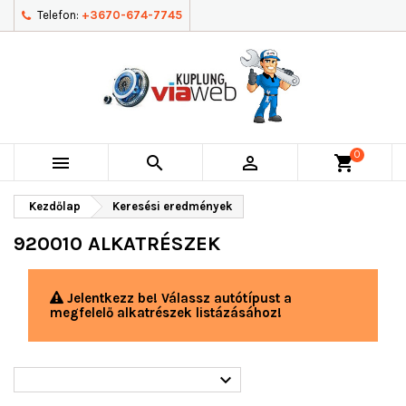
Telefon:
+3670-674-7745
0



shopping_cart
Kezdőlap
Keresési eredmények
920010 ALKATRÉSZEK
Jelentkezz be! Válassz autótípust a
megfelelő alkatrészek listázásához!
