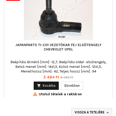
JAPANPARTS TI-C01 VEZETŐKAR FEJ ELSŐTENGELY
CHEVROLET OPEL
Beépítési átmérő [mm] : 12,7, Beépítési oldal : elsőtengely,
Belső menet [mm] : 14x1,5, Külső menet [mm] : 12x1,5,
Menethossz [mm] : 42, Teljes hossz [mm] : 94
Ár
Normál
5 484 Ft
8 065 Ft
ár

Kosárba
Bővebben

Utolsó tételek a raktáron
VISSZA A TETEJÉRE
