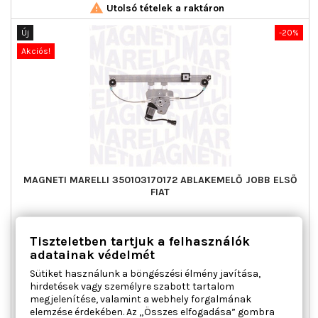

Utolsó tételek a raktáron
Új
-20%
Akciós!
MAGNETI MARELLI 350103170172 ABLAKEMELŐ JOBB ELSŐ
FIAT
Ajtók száma : 2 / 4, Beépítési oldal : jobb első, Kiegészítő
Tiszteletben tartjuk a felhasználók
cikk/kiegészítő info : Villanymotorral, Működési mód :
elektromos
adatainak védelmét
Ár
Normál
30 406 Ft
38 007 Ft
Sütiket használunk a böngészési élmény javítása,
ár
hirdetések vagy személyre szabott tartalom

Kosárba
Bővebben
megjelenítése, valamint a webhely forgalmának
elemzése érdekében. Az „Összes elfogadása” gombra

Raktáron