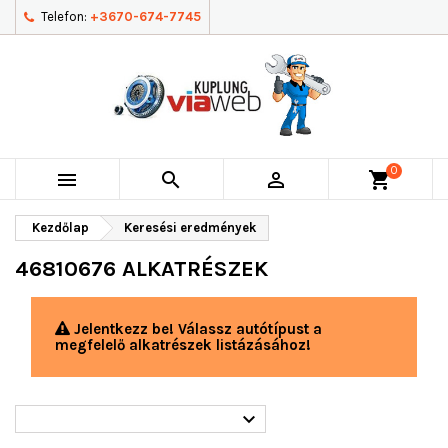
Telefon:
+3670-674-7745
0



shopping_cart
Kezdőlap
Keresési eredmények
46810676 ALKATRÉSZEK
Jelentkezz be! Válassz autótípust a
megfelelő alkatrészek listázásához!
