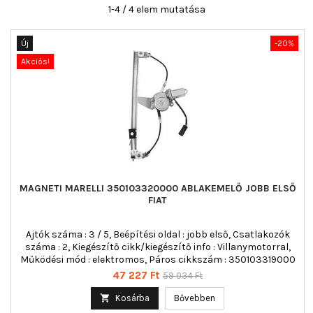
1-4 / 4 elem mutatása
Új
-20%
Akciós!
MAGNETI MARELLI 350103320000 ABLAKEMELŐ JOBB ELSŐ
FIAT
Ajtók száma : 3 / 5, Beépítési oldal : jobb első, Csatlakozók
száma : 2, Kiegészítő cikk/kiegészítő info : Villanymotorral,
Működési mód : elektromos, Páros cikkszám : 350103319000
Ár
Normál
47 227 Ft
59 034 Ft
ár

Kosárba
Bővebben