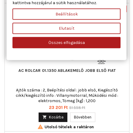
kattintva hozzájárul a sütik használatához.
Új
-55%
Beállítások
Akciós!
Elutasít
Összes elfogadása
AC ROLCAR 01.1350 ABLAKEMELŐ JOBB ELSŐ FIAT
Ajtók száma : 2, Beépítési oldal : jobb első, Kiegészítő
cikk/kiegészítő info : Villanymotorral, Működési mód :
elektromos, Tömeg [kg] : 1,200
Ár
Normál
23 201 Ft
51 558 Ft
ár

Kosárba
Bővebben

Utolsó tételek a raktáron