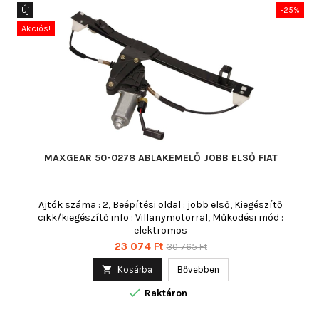
Új
-25%
Akciós!
MAXGEAR 50-0278 ABLAKEMELŐ JOBB ELSŐ FIAT
Ajtók száma : 2, Beépítési oldal : jobb első, Kiegészítő
cikk/kiegészítő info : Villanymotorral, Működési mód :
elektromos
Ár
Normál
23 074 Ft
30 765 Ft
ár

Kosárba
Bővebben

Raktáron