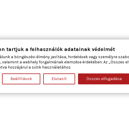
en tartjuk a felhasználók adatainak védelmét
álunk a böngészési élmény javítása, hirdetések vagy személyre szab
, valamint a webhely forgalmának elemzése érdekében. Az „Összes e
tva hozzájárul a sütik használatához.
Beállítások
Elutasít
Összes elfogadása