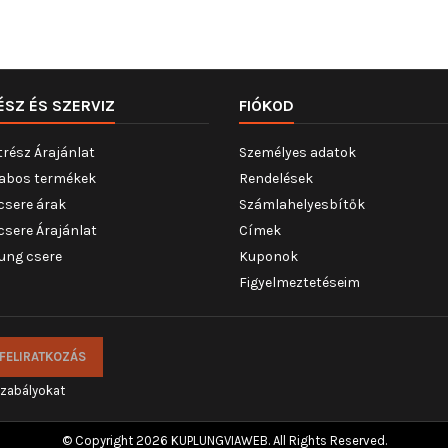
ÉSZ ÉS SZERVIZ
FIÓKOD
trész Árajánlat
Személyes adatok
abos termékek
Rendelések
csere árak
Számlahelyesbítők
csere Árajánlat
Címek
ung csere
Kuponok
Figyelmeztetéseim
szabályokat
© Copyright 2026 KUPLUNGVIAWEB. All Rights Reserved.