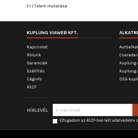
1-1 / 1 elem mutatása
KUPLUNG VIAWEB KFT.
ALKATR
Kapcsolat
Autóalka
Rólunk
Cseredar
Garanciák
Kuplung 
Szállítás
Kuplung 
Céginfo
DSG kupl
ÁSZF
HÍRLEVÉL
Elfogadom az ÁSZF-ben leírt adatvédelmi 