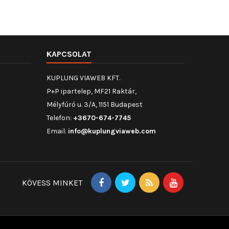
KAPCSOLAT
KUPLUNG VIAWEB KFT.
P+P ipartelep, MF21 Raktár,
Mélyfúró u. 3/A, 1151 Budapest
Telefon:
+3670-674-7745
Email:
info@kuplungviaweb.com
KÖVESS MINKET