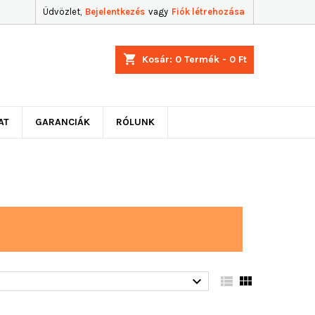
Üdvözlet,
Bejelentkezés
vagy
Fiók létrehozása
shopping_cart
Kosár:
0
Termék - 0 Ft
AT
GARANCIÁK
RÓLUNK


