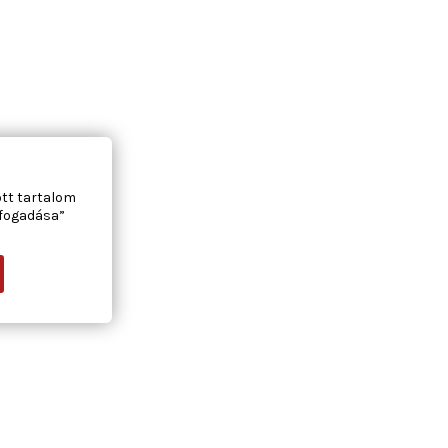
ott tartalom
lfogadása”