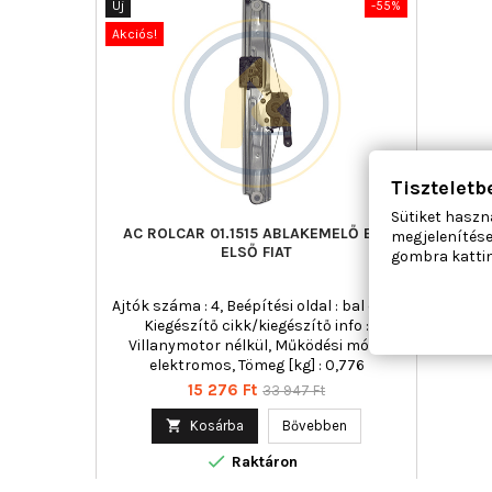
Új
-55%
Akciós!
Tiszteletb
Sütiket haszn
AC ROLCAR 01.1515 ABLAKEMELŐ BAL
megjelenítése
ELSŐ FIAT
gombra kattin
Ajtók száma : 4, Beépítési oldal : bal első,
Kiegészítő cikk/kiegészítő info :
Villanymotor nélkül, Működési mód :
elektromos, Tömeg [kg] : 0,776
Ár
Normál
15 276 Ft
33 947 Ft
ár

Kosárba
Bővebben

Raktáron