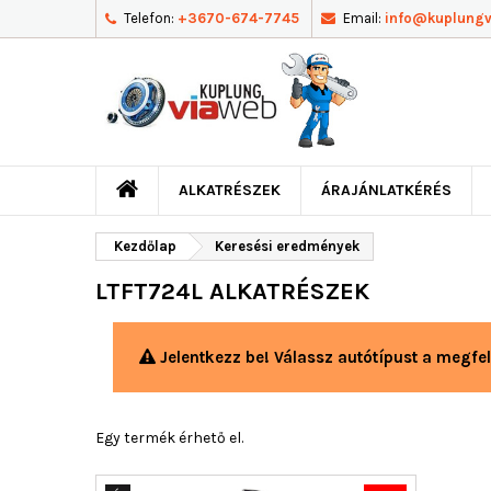
Telefon:
+3670-674-7745
Email:
info@kuplung
ALKATRÉSZEK
ÁRAJÁNLATKÉRÉS
Kezdőlap
Keresési eredmények
LTFT724L ALKATRÉSZEK
Jelentkezz be! Válassz autótípust a megfel
Egy termék érhető el.