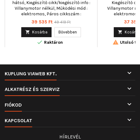
hátsó, Kiegészítő cikk/kiegészítő info :
Kiegészítő cik
Villanymotor nélkül, Működési mód :
Villanymotor né
elektromos, Páros cikkszám :
elektromos, 
350103763000
3501
Ár
Normál
Ár
39 535 Ft
37 351 
49 419 Ft
ár

Kosárba
Bővebben

Kosárba


Raktáron
Utolsó tét

KUPLUNG VIAWEB KFT.

ALKATRÉSZ ÉS SZERVIZ

FIÓKOD

KAPCSOLAT
HÍRLEVÉL