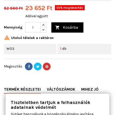
23 652 Ft
52 560 Ft
55% megtakarítás
Adóval együtt
Kosárba
Mennyiség


Utolsó tételek a raktáron
W03
1
db
Megosztás
TERMÉK RÉSZLETEI
VÁLTÓSZÁMOK
MIHEZ JÓ
Tiszteletben tartjuk a felhasználók
adatainak védelmét
Sütiket használunk a böngészési élmény javítása,