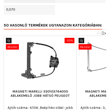
0,570
50 HASONLÓ TERMÉKEK UGYANAZON KATEGÓRIÁBAN:
<
>
Új
-20%
Új
Akciós!
Akciós!
MAGNETI MARELLI 350103764000
MAGNETI MARE
ABLAKEMELŐ JOBB HÁTSÓ PEUGEOT
ABLAKEMELŐ
Ajtók száma : 4/SW, Beépítési oldal : jobb
Ajtók száma : 3, Beé