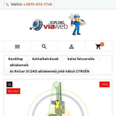
Telefon:
+3670-674-7745
0



shopping_cart
Kezdőlap
Autóalkatrészek
belső felszerelés
ablakemelő
Ac Rolcar 01.2412 ablakemelő jobb hátsó CITROËN
Új
-55%
Akciós!