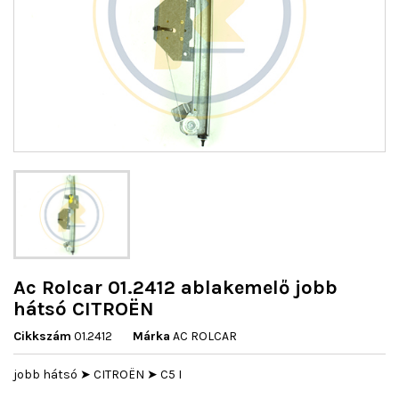
Ac Rolcar 01.2412 ablakemelő jobb
hátsó CITROËN
Cikkszám
01.2412
Márka
AC ROLCAR
jobb hátsó ➤ CITROËN ➤ C5 I