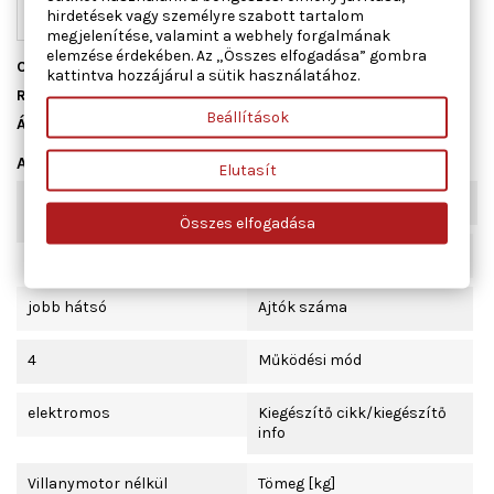
hirdetések vagy személyre szabott tartalom
megjelenítése, valamint a webhely forgalmának
elemzése érdekében. Az „Összes elfogadása” gombra
Cikkszám
01.2412
kattintva hozzájárul a sütik használatához.
Raktáron
1 db
Beállítások
Állapot
Új
Adatlap
Elutasít
Kombinált kapcsoló
komfort funkcióval
funkció
Összes elfogadása
Beépítési oldal
jobb hátsó
Ajtók száma
4
Működési mód
elektromos
Kiegészítő cikk/kiegészítő
info
Villanymotor nélkül
Tömeg [kg]