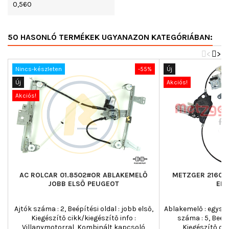
0,560
50 HASONLÓ TERMÉKEK UGYANAZON KATEGÓRIÁBAN:
<
>
Nincs-készleten
-55%
Új
Új
Akciós!
Akciós!
AC ROLCAR 01.8502#OR ABLAKEMELŐ
METZGER 21603
JOBB ELSŐ PEUGEOT
ELS
Ajtók száma : 2, Beépítési oldal : jobb első,
Ablakemelő : egysín
Kiegészítő cikk/kiegészítő info :
száma : 5, Beépít
Villanymotorral, Kombinált kapcsoló
Kiegészítő cik