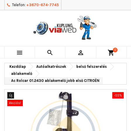
Telefon:
+3670-674-7745
0



shopping_cart
Kezdőlap
Autóalkatrészek
belső felszerelés
ablakemelő
Ac Rolcar 01.2430 ablakemelő jobb első CITROËN
Új
-55%
Akciós!