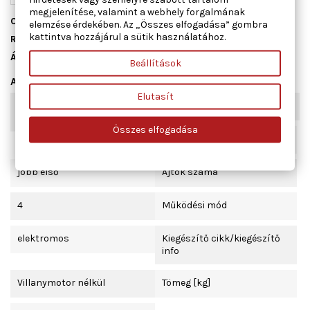
megjelenítése, valamint a webhely forgalmának
Cikkszám
01.2430
elemzése érdekében. Az „Összes elfogadása” gombra
kattintva hozzájárul a sütik használatához.
Raktáron
1 db
Állapot
Új
Beállítások
Adatlap
Elutasít
Kombinált kapcsoló
komfort funkcióval
funkció
Összes elfogadása
Beépítési oldal
jobb első
Ajtók száma
4
Működési mód
elektromos
Kiegészítő cikk/kiegészítő
info
Villanymotor nélkül
Tömeg [kg]