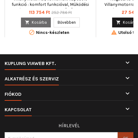
funkció : komfort funkcióval, Működési
Villanymotorral
mód : elektromos, Tömeg [kg] : 2,246
funkció : komfort f
Ár
Normál
Ár
113 754 Ft
27 544 
252 786 Ft
mód : elektromo
ár
21

Kosárba
Bővebben

Kosárba


Nincs-készleten
Utolsó tét

KUPLUNG VIAWEB KFT.

ALKATRÉSZ ÉS SZERVIZ

FIÓKOD

KAPCSOLAT
HÍRLEVÉL