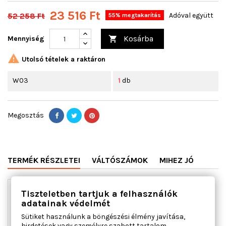
23 516 Ft
52 258 Ft
Adóval együtt
55% megtakarítás
Kosárba
Mennyiség


Utolsó tételek a raktáron
W03
1
db
Megosztás
TERMÉK RÉSZLETEI
VÁLTÓSZÁMOK
MIHEZ JÓ
Tiszteletben tartjuk a felhasználók
adatainak védelmét
Sütiket használunk a böngészési élmény javítása,
hirdetések vagy személyre szabott tartalom